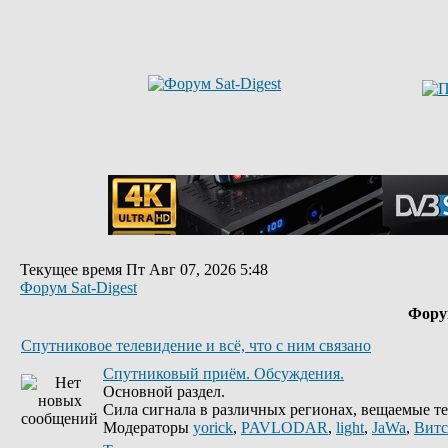
Текущее время Пт Авг 07, 2026 5:48
Форум Sat-Digest
Фор
Спутниковое телевидение и всё, что с ним связано
Спутниковый приём. Обсуждения.
Основной раздел.
Сила сигнала в различных регионах, вещаемые те
Модераторы
yorick
,
PAVLODAR
,
light
,
JaWa
,
Витс