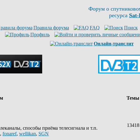
Форум о спутниково
ресурса
Sat-
Правила форума
FAQ
Поиск
Профиль
Онлайн-транслит
ум
Тем
13418
леканалы, способы приёма телесигнала и т.п.
,
fonaref
,
wellikan
,
SGN