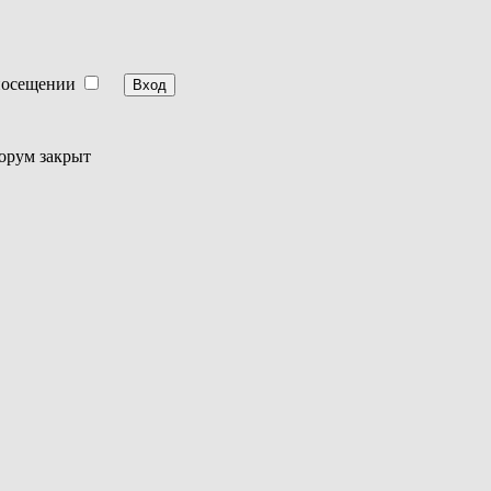
посещении
орум закрыт