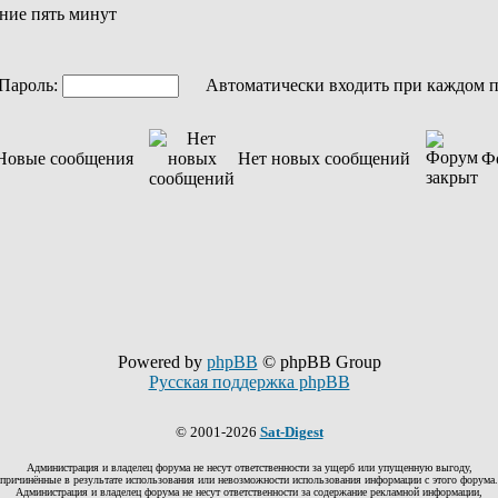
ние пять минут
ароль:
Автоматически входить при каждом 
Новые сообщения
Нет новых сообщений
Ф
Powered by
phpBB
© phpBB Group
Русская поддержка phpBB
© 2001-2026
Sat-Digest
Администрация и владелец форума не несут ответственности за ущерб или упущенную выгоду,
причинённые в результате использования или невозможности использования информации с этого форума.
Администрация и владелец форума не несут ответственности за содержание рекламной информации,