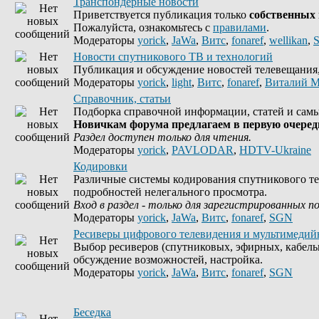
Транспондерные новости
Приветствуется публикация только
собственных
Пожалуйста, ознакомьтесь с
правилами
.
Модераторы
yorick
,
JaWa
,
Витс
,
fonaref
,
wellikan
,
Новости спутникового ТВ и технологий
Публикация и обсуждение новостей телевещания, 
Модераторы
yorick
,
light
,
Витс
,
fonaref
,
Виталий М
Справочник, статьи
Подборка справочной информации, статей и самы
Новичкам форума предлагаем в первую очередь
Раздел доступен только для чтения.
Модераторы
yorick
,
PAVLODAR
,
HDTV-Ukraine
Кодировки
Различные системы кодирования спутникового те
подробностей нелегального просмотра.
Вход в раздел - только для зарегистрированных п
Модераторы
yorick
,
JaWa
,
Витс
,
fonaref
,
SGN
Ресиверы цифрового телевидения и мультимедий
Выбор ресиверов (спутниковых, эфирных, кабель
обсуждение возможностей, настройка.
Модераторы
yorick
,
JaWa
,
Витс
,
fonaref
,
SGN
Беседка