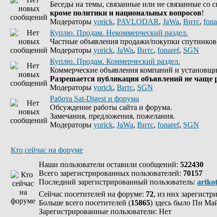
Беседы на темы, связанные или не связанные со 
кроме политики и национальных вопросов
!
Модераторы
yorick
,
PAVLODAR
,
JaWa
,
Витс
,
fona
Куплю. Продам. Некоммерческий раздел.
Частные объявления продажи/покупки спутников
Модераторы
yorick
,
JaWa
,
Витс
,
fonaref
,
SGN
Куплю. Продам. Коммерческий раздел.
Коммерческие объявления компаний и установщи
Разрешается публикация объявлений не чаще р
Модераторы
yorick
,
Витс
,
SGN
Работа Sat-Digest и форума
Обсуждение работы сайта и форума.
Замечания, предложения, пожелания.
Модераторы
yorick
,
JaWa
,
Витс
,
fonaref
,
SGN
Кто сейчас на форуме
Наши пользователи оставили сообщений:
522430
Всего зарегистрированных пользователей:
70157
Последний зарегистрированный пользователь:
artko
Сейчас посетителей на форуме:
72
, из них зарегистр
Больше всего посетителей (
15865
) здесь было Пн Май
Зарегистрированные пользователи: Нет