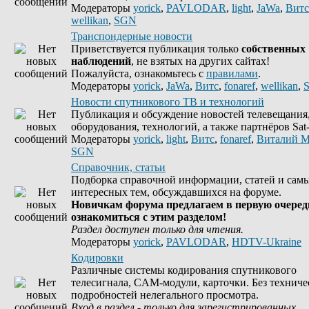
Модераторы
yorick
,
PAVLODAR
,
light
,
JaWa
,
Витс
wellikan
,
SGN
Транспондерные новости
Приветствуется публикация только
собственных
наблюдений
, не взятых на других сайтах!
Пожалуйста, ознакомьтесь с
правилами
.
Модераторы
yorick
,
JaWa
,
Витс
,
fonaref
,
wellikan
,
Новости спутникового ТВ и технологий
Публикация и обсуждение новостей телевещания
оборудования, технологий, а также партнёров Sat-
Модераторы
yorick
,
light
,
Витс
,
fonaref
,
Виталий М
SGN
Справочник, статьи
Подборка справочной информации, статей и сам
интересных тем, обсуждавшихся на форуме.
Новичкам форума предлагаем в первую очеред
ознакомиться с этим разделом!
Раздел доступен только для чтения.
Модераторы
yorick
,
PAVLODAR
,
HDTV-Ukraine
Кодировки
Различные системы кодирования спутникового
телесигнала, CAM-модули, карточки. Без техниче
подробностей нелегального просмотра.
Вход в раздел - только для зарегистрированных