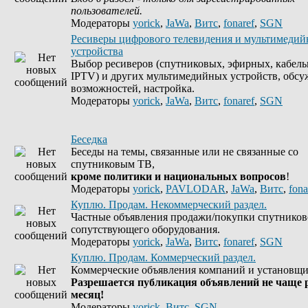
пользователей.
Модераторы
yorick
,
JaWa
,
Витс
,
fonaref
,
SGN
Ресиверы цифрового телевидения и мультимеди
устройства
Выбор ресиверов (спутниковых, эфирных, кабель
IPTV) и других мультимедийных устройств, обсу
возможностей, настройка.
Модераторы
yorick
,
JaWa
,
Витс
,
fonaref
,
SGN
Беседка
Беседы на темы, связанные или не связанные со
спутниковым ТВ,
кроме политики и национальных вопросов
!
Модераторы
yorick
,
PAVLODAR
,
JaWa
,
Витс
,
fona
Куплю. Продам. Некоммерческий раздел.
Частные объявления продажи/покупки спутников
сопутствующего оборудования.
Модераторы
yorick
,
JaWa
,
Витс
,
fonaref
,
SGN
Куплю. Продам. Коммерческий раздел.
Коммерческие объявления компаний и установщи
Разрешается публикация объявлений не чаще р
месяц!
Модераторы
yorick
,
Витс
,
SGN