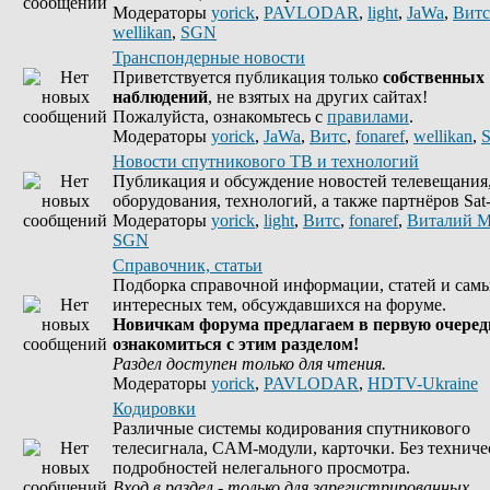
Модераторы
yorick
,
PAVLODAR
,
light
,
JaWa
,
Витс
wellikan
,
SGN
Транспондерные новости
Приветствуется публикация только
собственных
наблюдений
, не взятых на других сайтах!
Пожалуйста, ознакомьтесь с
правилами
.
Модераторы
yorick
,
JaWa
,
Витс
,
fonaref
,
wellikan
,
Новости спутникового ТВ и технологий
Публикация и обсуждение новостей телевещания
оборудования, технологий, а также партнёров Sat-
Модераторы
yorick
,
light
,
Витс
,
fonaref
,
Виталий М
SGN
Справочник, статьи
Подборка справочной информации, статей и сам
интересных тем, обсуждавшихся на форуме.
Новичкам форума предлагаем в первую очеред
ознакомиться с этим разделом!
Раздел доступен только для чтения.
Модераторы
yorick
,
PAVLODAR
,
HDTV-Ukraine
Кодировки
Различные системы кодирования спутникового
телесигнала, CAM-модули, карточки. Без техниче
подробностей нелегального просмотра.
Вход в раздел - только для зарегистрированных