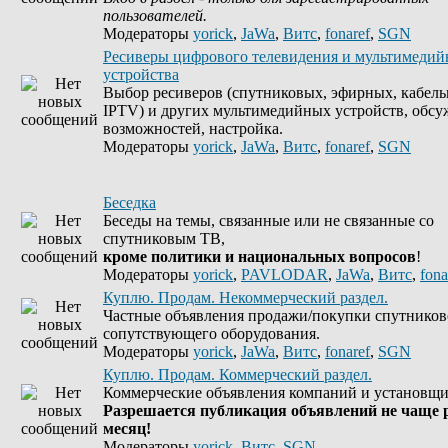
пользователей.
Модераторы
yorick
,
JaWa
,
Витс
,
fonaref
,
SGN
Ресиверы цифрового телевидения и мультимеди
устройства
Выбор ресиверов (спутниковых, эфирных, кабель
IPTV) и других мультимедийных устройств, обсу
возможностей, настройка.
Модераторы
yorick
,
JaWa
,
Витс
,
fonaref
,
SGN
Беседка
Беседы на темы, связанные или не связанные со
спутниковым ТВ,
кроме политики и национальных вопросов
!
Модераторы
yorick
,
PAVLODAR
,
JaWa
,
Витс
,
fona
Куплю. Продам. Некоммерческий раздел.
Частные объявления продажи/покупки спутников
сопутствующего оборудования.
Модераторы
yorick
,
JaWa
,
Витс
,
fonaref
,
SGN
Куплю. Продам. Коммерческий раздел.
Коммерческие объявления компаний и установщи
Разрешается публикация объявлений не чаще р
месяц!
Модераторы
yorick
,
Витс
,
SGN