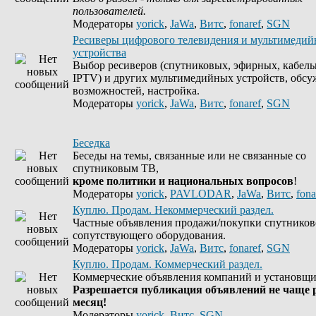
пользователей.
Модераторы
yorick
,
JaWa
,
Витс
,
fonaref
,
SGN
Ресиверы цифрового телевидения и мультимеди
устройства
Выбор ресиверов (спутниковых, эфирных, кабель
IPTV) и других мультимедийных устройств, обсу
возможностей, настройка.
Модераторы
yorick
,
JaWa
,
Витс
,
fonaref
,
SGN
Беседка
Беседы на темы, связанные или не связанные со
спутниковым ТВ,
кроме политики и национальных вопросов
!
Модераторы
yorick
,
PAVLODAR
,
JaWa
,
Витс
,
fona
Куплю. Продам. Некоммерческий раздел.
Частные объявления продажи/покупки спутников
сопутствующего оборудования.
Модераторы
yorick
,
JaWa
,
Витс
,
fonaref
,
SGN
Куплю. Продам. Коммерческий раздел.
Коммерческие объявления компаний и установщи
Разрешается публикация объявлений не чаще р
месяц!
Модераторы
yorick
,
Витс
,
SGN