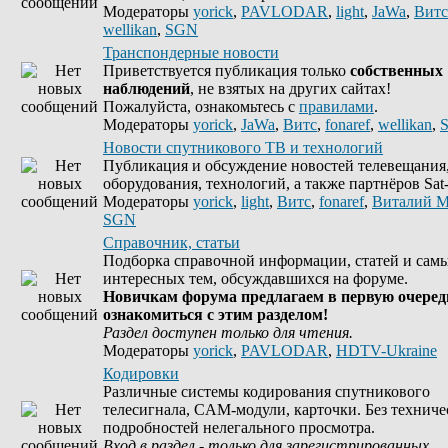
Модераторы
yorick
,
PAVLODAR
,
light
,
JaWa
,
Витс
wellikan
,
SGN
Транспондерные новости
Приветствуется публикация только
собственных
наблюдений
, не взятых на других сайтах!
Пожалуйста, ознакомьтесь с
правилами
.
Модераторы
yorick
,
JaWa
,
Витс
,
fonaref
,
wellikan
,
Новости спутникового ТВ и технологий
Публикация и обсуждение новостей телевещания
оборудования, технологий, а также партнёров Sat-
Модераторы
yorick
,
light
,
Витс
,
fonaref
,
Виталий М
SGN
Справочник, статьи
Подборка справочной информации, статей и сам
интересных тем, обсуждавшихся на форуме.
Новичкам форума предлагаем в первую очеред
ознакомиться с этим разделом!
Раздел доступен только для чтения.
Модераторы
yorick
,
PAVLODAR
,
HDTV-Ukraine
Кодировки
Различные системы кодирования спутникового
телесигнала, CAM-модули, карточки. Без техниче
подробностей нелегального просмотра.
Вход в раздел - только для зарегистрированных