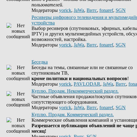
пользователей.
Модераторы
yorick
,
JaWa
,
Витс
,
fonaref
,
SGN
Ресиверы цифрового телевидения и мультимеди
устройства
Выбор ресиверов (спутниковых, эфирных, кабель
IPTV) и других мультимедийных устройств, обсу
возможностей, настройка.
Модераторы
yorick
,
JaWa
,
Витс
,
fonaref
,
SGN
Беседка
Беседы на темы, связанные или не связанные со
спутниковым ТВ,
кроме политики и национальных вопросов
!
Модераторы
yorick
,
PAVLODAR
,
JaWa
,
Витс
,
fona
Куплю. Продам. Некоммерческий раздел.
Частные объявления продажи/покупки спутников
сопутствующего оборудования.
Модераторы
yorick
,
JaWa
,
Витс
,
fonaref
,
SGN
Куплю. Продам. Коммерческий раздел.
Коммерческие объявления компаний и установщи
Разрешается публикация объявлений не чаще р
месяц!
Модераторы
yorick
,
Витс
,
SGN