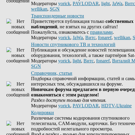
Модераторы
yorick
,
PAVLODAR
,
light
,
JaWa
,
Витс
wellikan
,
SGN
Транспондерные новости
Приветствуется публикация только
собственных
наблюдений
, не взятых на других сайтах!
Пожалуйста, ознакомьтесь с
правилами
.
Модераторы
yorick
,
JaWa
,
Витс
,
fonaref
,
wellikan
,
Новости спутникового ТВ и технологий
Публикация и обсуждение новостей телевещания
оборудования, технологий, а также партнёров Sat-
Модераторы
yorick
,
light
,
Витс
,
fonaref
,
Виталий М
SGN
Справочник, статьи
Подборка справочной информации, статей и сам
интересных тем, обсуждавшихся на форуме.
Новичкам форума предлагаем в первую очеред
ознакомиться с этим разделом!
Раздел доступен только для чтения.
Модераторы
yorick
,
PAVLODAR
,
HDTV-Ukraine
Кодировки
Различные системы кодирования спутникового
телесигнала, CAM-модули, карточки. Без техниче
подробностей нелегального просмотра.
Вход в раздел - только для зарегистрированных