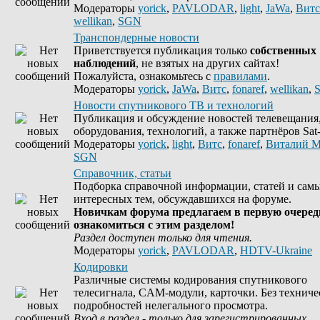
Модераторы
yorick
,
PAVLODAR
,
light
,
JaWa
,
Витс
wellikan
,
SGN
Транспондерные новости
Приветствуется публикация только
собственных
наблюдений
, не взятых на других сайтах!
Пожалуйста, ознакомьтесь с
правилами
.
Модераторы
yorick
,
JaWa
,
Витс
,
fonaref
,
wellikan
,
Новости спутникового ТВ и технологий
Публикация и обсуждение новостей телевещания
оборудования, технологий, а также партнёров Sat-
Модераторы
yorick
,
light
,
Витс
,
fonaref
,
Виталий М
SGN
Справочник, статьи
Подборка справочной информации, статей и сам
интересных тем, обсуждавшихся на форуме.
Новичкам форума предлагаем в первую очеред
ознакомиться с этим разделом!
Раздел доступен только для чтения.
Модераторы
yorick
,
PAVLODAR
,
HDTV-Ukraine
Кодировки
Различные системы кодирования спутникового
телесигнала, CAM-модули, карточки. Без техниче
подробностей нелегального просмотра.
Вход в раздел - только для зарегистрированных