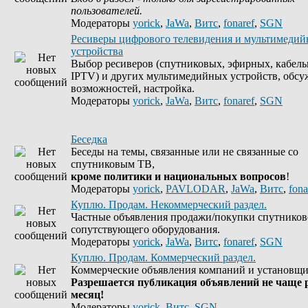
пользователей.
Модераторы
yorick
,
JaWa
,
Витс
,
fonaref
,
SGN
Ресиверы цифрового телевидения и мультимеди
устройства
Выбор ресиверов (спутниковых, эфирных, кабель
IPTV) и других мультимедийных устройств, обсу
возможностей, настройка.
Модераторы
yorick
,
JaWa
,
Витс
,
fonaref
,
SGN
Беседка
Беседы на темы, связанные или не связанные со
спутниковым ТВ,
кроме политики и национальных вопросов
!
Модераторы
yorick
,
PAVLODAR
,
JaWa
,
Витс
,
fona
Куплю. Продам. Некоммерческий раздел.
Частные объявления продажи/покупки спутников
сопутствующего оборудования.
Модераторы
yorick
,
JaWa
,
Витс
,
fonaref
,
SGN
Куплю. Продам. Коммерческий раздел.
Коммерческие объявления компаний и установщи
Разрешается публикация объявлений не чаще р
месяц!
Модераторы
yorick
,
Витс
,
SGN