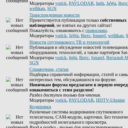
Модераторы
yorick
,
PAVLODAR
,
light
,
JaWa
,
Витс
wellikan
,
SGN
Транспондерные новости
Приветствуется публикация только
собственных
наблюдений
, не взятых на других сайтах!
Пожалуйста, ознакомьтесь с
правилами
.
Модераторы
yorick
,
JaWa
,
Витс
,
fonaref
,
wellikan
,
Новости спутникового ТВ и технологий
Публикация и обсуждение новостей телевещания
оборудования, технологий, а также партнёров Sat-
Модераторы
yorick
,
light
,
Витс
,
fonaref
,
Виталий М
SGN
Справочник, статьи
Подборка справочной информации, статей и сам
интересных тем, обсуждавшихся на форуме.
Новичкам форума предлагаем в первую очеред
ознакомиться с этим разделом!
Раздел доступен только для чтения.
Модераторы
yorick
,
PAVLODAR
,
HDTV-Ukraine
Кодировки
Различные системы кодирования спутникового
телесигнала, CAM-модули, карточки. Без техниче
подробностей нелегального просмотра.
Вход в раздел - только для зарегистрированных