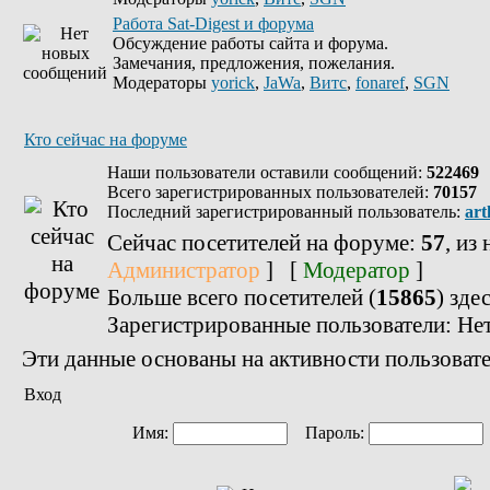
Работа Sat-Digest и форума
Обсуждение работы сайта и форума.
Замечания, предложения, пожелания.
Модераторы
yorick
,
JaWa
,
Витс
,
fonaref
,
SGN
Кто сейчас на форуме
Наши пользователи оставили сообщений:
522469
Всего зарегистрированных пользователей:
70157
Последний зарегистрированный пользователь:
art
Сейчас посетителей на форуме:
57
, из
Администратор
] [
Модератор
]
Больше всего посетителей (
15865
) зде
Зарегистрированные пользователи: Не
Эти данные основаны на активности пользовате
Вход
Имя:
Пароль: