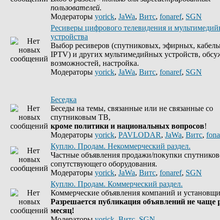
пользователей.
Модераторы
yorick
,
JaWa
,
Витс
,
fonaref
,
SGN
Ресиверы цифрового телевидения и мультимеди
устройства
Выбор ресиверов (спутниковых, эфирных, кабель
IPTV) и других мультимедийных устройств, обсу
возможностей, настройка.
Модераторы
yorick
,
JaWa
,
Витс
,
fonaref
,
SGN
Беседка
Беседы на темы, связанные или не связанные со
спутниковым ТВ,
кроме политики и национальных вопросов
!
Модераторы
yorick
,
PAVLODAR
,
JaWa
,
Витс
,
fona
Куплю. Продам. Некоммерческий раздел.
Частные объявления продажи/покупки спутников
сопутствующего оборудования.
Модераторы
yorick
,
JaWa
,
Витс
,
fonaref
,
SGN
Куплю. Продам. Коммерческий раздел.
Коммерческие объявления компаний и установщи
Разрешается публикация объявлений не чаще р
месяц!
Модераторы
yorick
,
Витс
,
SGN