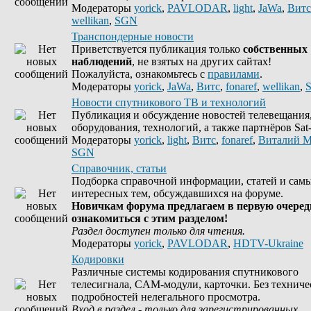
Модераторы
yorick
,
PAVLODAR
,
light
,
JaWa
,
Витс
wellikan
,
SGN
Транспондерные новости
Приветствуется публикация только
собственных
наблюдений
, не взятых на других сайтах!
Пожалуйста, ознакомьтесь с
правилами
.
Модераторы
yorick
,
JaWa
,
Витс
,
fonaref
,
wellikan
,
Новости спутникового ТВ и технологий
Публикация и обсуждение новостей телевещания
оборудования, технологий, а также партнёров Sat-
Модераторы
yorick
,
light
,
Витс
,
fonaref
,
Виталий М
SGN
Справочник, статьи
Подборка справочной информации, статей и сам
интересных тем, обсуждавшихся на форуме.
Новичкам форума предлагаем в первую очеред
ознакомиться с этим разделом!
Раздел доступен только для чтения.
Модераторы
yorick
,
PAVLODAR
,
HDTV-Ukraine
Кодировки
Различные системы кодирования спутникового
телесигнала, CAM-модули, карточки. Без техниче
подробностей нелегального просмотра.
Вход в раздел - только для зарегистрированных