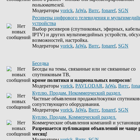
пользователей.
Модераторы
yorick
,
JaWa
,
Витс
,
fonaref
,
SGN
Ресиверы цифрового телевидения и мультимеди
устройства
Выбор ресиверов (спутниковых, эфирных, кабель
IPTV) и других мультимедийных устройств, обсу
возможностей, настройка.
Модераторы
yorick
,
JaWa
,
Витс
,
fonaref
,
SGN
Беседка
Беседы на темы, связанные или не связанные со
спутниковым ТВ,
кроме политики и национальных вопросов
!
Модераторы
yorick
,
PAVLODAR
,
JaWa
,
Витс
,
fona
Куплю. Продам. Некоммерческий раздел.
Частные объявления продажи/покупки спутников
сопутствующего оборудования.
Модераторы
yorick
,
JaWa
,
Витс
,
fonaref
,
SGN
Куплю. Продам. Коммерческий раздел.
Коммерческие объявления компаний и установщи
Разрешается публикация объявлений не чаще р
месяц!
Модераторы
yorick
,
Витс
,
SGN