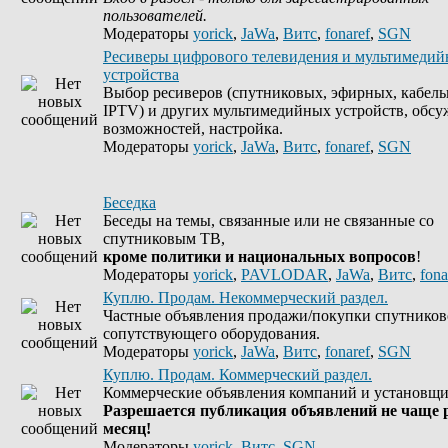
пользователей.
Модераторы
yorick
,
JaWa
,
Витс
,
fonaref
,
SGN
Ресиверы цифрового телевидения и мультимеди
устройства
Выбор ресиверов (спутниковых, эфирных, кабель
IPTV) и других мультимедийных устройств, обсу
возможностей, настройка.
Модераторы
yorick
,
JaWa
,
Витс
,
fonaref
,
SGN
Беседка
Беседы на темы, связанные или не связанные со
спутниковым ТВ,
кроме политики и национальных вопросов
!
Модераторы
yorick
,
PAVLODAR
,
JaWa
,
Витс
,
fona
Куплю. Продам. Некоммерческий раздел.
Частные объявления продажи/покупки спутников
сопутствующего оборудования.
Модераторы
yorick
,
JaWa
,
Витс
,
fonaref
,
SGN
Куплю. Продам. Коммерческий раздел.
Коммерческие объявления компаний и установщи
Разрешается публикация объявлений не чаще р
месяц!
Модераторы
yorick
,
Витс
,
SGN