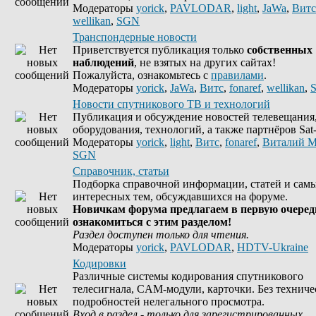
Модераторы
yorick
,
PAVLODAR
,
light
,
JaWa
,
Витс
wellikan
,
SGN
Транспондерные новости
Приветствуется публикация только
собственных
наблюдений
, не взятых на других сайтах!
Пожалуйста, ознакомьтесь с
правилами
.
Модераторы
yorick
,
JaWa
,
Витс
,
fonaref
,
wellikan
,
Новости спутникового ТВ и технологий
Публикация и обсуждение новостей телевещания
оборудования, технологий, а также партнёров Sat-
Модераторы
yorick
,
light
,
Витс
,
fonaref
,
Виталий М
SGN
Справочник, статьи
Подборка справочной информации, статей и сам
интересных тем, обсуждавшихся на форуме.
Новичкам форума предлагаем в первую очеред
ознакомиться с этим разделом!
Раздел доступен только для чтения.
Модераторы
yorick
,
PAVLODAR
,
HDTV-Ukraine
Кодировки
Различные системы кодирования спутникового
телесигнала, CAM-модули, карточки. Без техниче
подробностей нелегального просмотра.
Вход в раздел - только для зарегистрированных