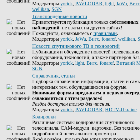
Модераторы
yorick
,
PAVLODAR
,
light
,
JaWa
,
Витс
wellikan
,
SGN
Транспондерные новости
Приветствуется публикация только
собственных
наблюдений
, не взятых на других сайтах!
Пожалуйста, ознакомьтесь с
правилами
.
Модераторы
yorick
,
JaWa
,
Витс
,
fonaref
,
wellikan
,
Новости спутникового ТВ и технологий
Публикация и обсуждение новостей телевещания
оборудования, технологий, а также партнёров Sat-
Модераторы
yorick
,
light
,
Витс
,
fonaref
,
Виталий М
SGN
Справочник, статьи
Подборка справочной информации, статей и сам
интересных тем, обсуждавшихся на форуме.
Новичкам форума предлагаем в первую очеред
ознакомиться с этим разделом!
Раздел доступен только для чтения.
Модераторы
yorick
,
PAVLODAR
,
HDTV-Ukraine
Кодировки
Различные системы кодирования спутникового
телесигнала, CAM-модули, карточки. Без техниче
подробностей нелегального просмотра.
Вход в раздел - только для зарегистрированных