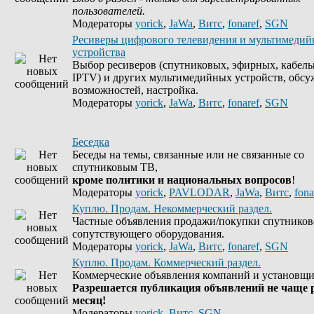
пользователей.
Модераторы
yorick
,
JaWa
,
Витс
,
fonaref
,
SGN
Ресиверы цифрового телевидения и мультимеди
устройства
Выбор ресиверов (спутниковых, эфирных, кабель
IPTV) и других мультимедийных устройств, обсу
возможностей, настройка.
Модераторы
yorick
,
JaWa
,
Витс
,
fonaref
,
SGN
Беседка
Беседы на темы, связанные или не связанные со
спутниковым ТВ,
кроме политики и национальных вопросов
!
Модераторы
yorick
,
PAVLODAR
,
JaWa
,
Витс
,
fona
Куплю. Продам. Некоммерческий раздел.
Частные объявления продажи/покупки спутников
сопутствующего оборудования.
Модераторы
yorick
,
JaWa
,
Витс
,
fonaref
,
SGN
Куплю. Продам. Коммерческий раздел.
Коммерческие объявления компаний и установщи
Разрешается публикация объявлений не чаще р
месяц!
Модераторы
yorick
,
Витс
,
SGN