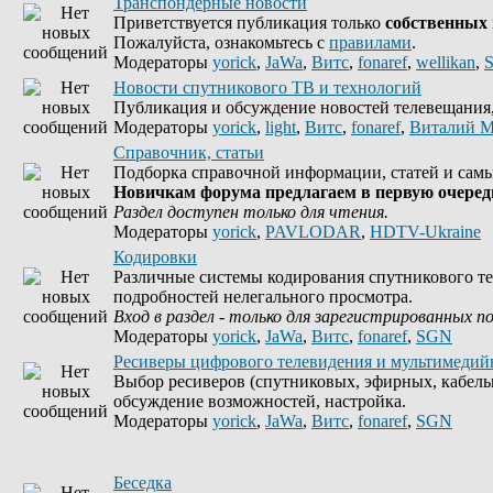
Транспондерные новости
Приветствуется публикация только
собственных
Пожалуйста, ознакомьтесь с
правилами
.
Модераторы
yorick
,
JaWa
,
Витс
,
fonaref
,
wellikan
,
Новости спутникового ТВ и технологий
Публикация и обсуждение новостей телевещания, 
Модераторы
yorick
,
light
,
Витс
,
fonaref
,
Виталий М
Справочник, статьи
Подборка справочной информации, статей и самы
Новичкам форума предлагаем в первую очередь
Раздел доступен только для чтения.
Модераторы
yorick
,
PAVLODAR
,
HDTV-Ukraine
Кодировки
Различные системы кодирования спутникового те
подробностей нелегального просмотра.
Вход в раздел - только для зарегистрированных п
Модераторы
yorick
,
JaWa
,
Витс
,
fonaref
,
SGN
Ресиверы цифрового телевидения и мультимедий
Выбор ресиверов (спутниковых, эфирных, кабель
обсуждение возможностей, настройка.
Модераторы
yorick
,
JaWa
,
Витс
,
fonaref
,
SGN
Беседка