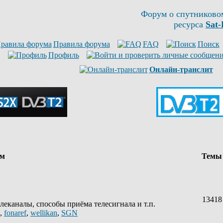
Форум о спутниково
ресурса
Sat-
Правила форума
FAQ
Поиск
Профиль
Онлайн-транслит
ум
Тем
13418
леканалы, способы приёма телесигнала и т.п.
,
fonaref
,
wellikan
,
SGN