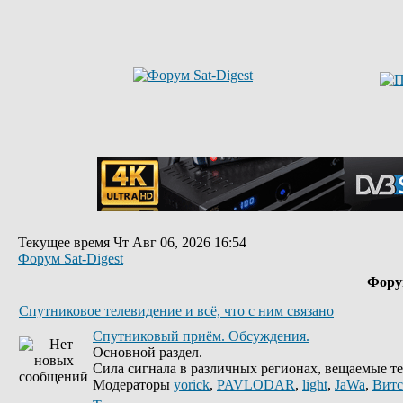
Текущее время Чт Авг 06, 2026 16:54
Форум Sat-Digest
Фор
Спутниковое телевидение и всё, что с ним связано
Спутниковый приём. Обсуждения.
Основной раздел.
Сила сигнала в различных регионах, вещаемые те
Модераторы
yorick
,
PAVLODAR
,
light
,
JaWa
,
Витс