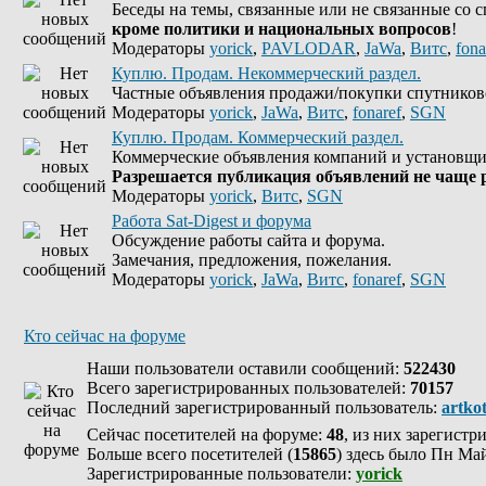
Беседы на темы, связанные или не связанные со 
кроме политики и национальных вопросов
!
Модераторы
yorick
,
PAVLODAR
,
JaWa
,
Витс
,
fona
Куплю. Продам. Некоммерческий раздел.
Частные объявления продажи/покупки спутников
Модераторы
yorick
,
JaWa
,
Витс
,
fonaref
,
SGN
Куплю. Продам. Коммерческий раздел.
Коммерческие объявления компаний и установщи
Разрешается публикация объявлений не чаще р
Модераторы
yorick
,
Витс
,
SGN
Работа Sat-Digest и форума
Обсуждение работы сайта и форума.
Замечания, предложения, пожелания.
Модераторы
yorick
,
JaWa
,
Витс
,
fonaref
,
SGN
Кто сейчас на форуме
Наши пользователи оставили сообщений:
522430
Всего зарегистрированных пользователей:
70157
Последний зарегистрированный пользователь:
artko
Сейчас посетителей на форуме:
48
, из них зарегистр
Больше всего посетителей (
15865
) здесь было Пн Май
Зарегистрированные пользователи:
yorick