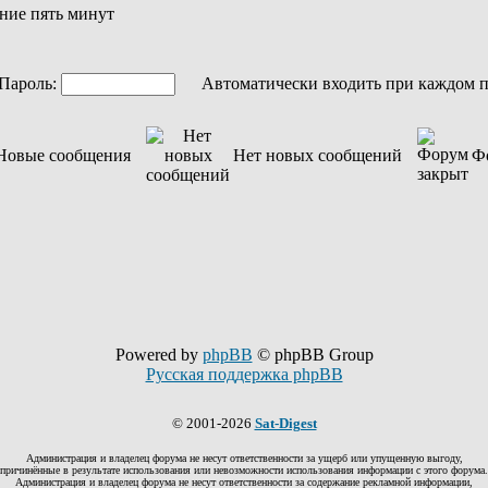
ние пять минут
ароль:
Автоматически входить при каждом 
Новые сообщения
Нет новых сообщений
Ф
Powered by
phpBB
© phpBB Group
Русская поддержка phpBB
© 2001-2026
Sat-Digest
Администрация и владелец форума не несут ответственности за ущерб или упущенную выгоду,
причинённые в результате использования или невозможности использования информации с этого форума.
Администрация и владелец форума не несут ответственности за содержание рекламной информации,