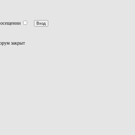
посещении
орум закрыт