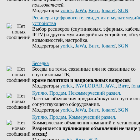
пользователей.
Модераторы
yorick
,
JaWa
,
Витс
,
fonaref
,
SGN
Ресиверы цифрового телевидения и мультимеди
устройства
Выбор ресиверов (спутниковых, эфирных, кабель
IPTV) и других мультимедийных устройств, обсу
возможностей, настройка.
Модераторы
yorick
,
JaWa
,
Витс
,
fonaref
,
SGN
Беседка
Беседы на темы, связанные или не связанные со
спутниковым ТВ,
кроме политики и национальных вопросов
!
Модераторы
yorick
,
PAVLODAR
,
JaWa
,
Витс
,
fona
Куплю. Продам. Некоммерческий раздел.
Частные объявления продажи/покупки спутников
сопутствующего оборудования.
Модераторы
yorick
,
JaWa
,
Витс
,
fonaref
,
SGN
Куплю. Продам. Коммерческий раздел.
Коммерческие объявления компаний и установщи
Разрешается публикация объявлений не чаще р
месяц!
Модераторы
yorick
,
Витс
,
SGN