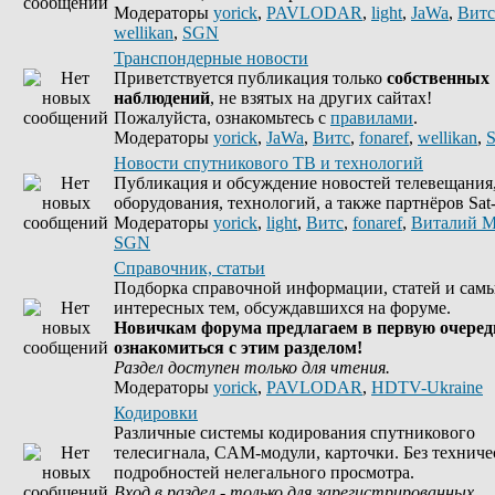
Модераторы
yorick
,
PAVLODAR
,
light
,
JaWa
,
Витс
wellikan
,
SGN
Транспондерные новости
Приветствуется публикация только
собственных
наблюдений
, не взятых на других сайтах!
Пожалуйста, ознакомьтесь с
правилами
.
Модераторы
yorick
,
JaWa
,
Витс
,
fonaref
,
wellikan
,
Новости спутникового ТВ и технологий
Публикация и обсуждение новостей телевещания
оборудования, технологий, а также партнёров Sat-
Модераторы
yorick
,
light
,
Витс
,
fonaref
,
Виталий М
SGN
Справочник, статьи
Подборка справочной информации, статей и сам
интересных тем, обсуждавшихся на форуме.
Новичкам форума предлагаем в первую очеред
ознакомиться с этим разделом!
Раздел доступен только для чтения.
Модераторы
yorick
,
PAVLODAR
,
HDTV-Ukraine
Кодировки
Различные системы кодирования спутникового
телесигнала, CAM-модули, карточки. Без техниче
подробностей нелегального просмотра.
Вход в раздел - только для зарегистрированных