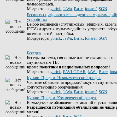
пользователей.
Модераторы
yorick
,
JaWa
,
Витс
,
fonaref
,
SGN
Ресиверы цифрового телевидения и мультимеди
устройства
Выбор ресиверов (спутниковых, эфирных, кабель
IPTV) и других мультимедийных устройств, обсу
возможностей, настройка.
Модераторы
yorick
,
JaWa
,
Витс
,
fonaref
,
SGN
Беседка
Беседы на темы, связанные или не связанные со
спутниковым ТВ,
кроме политики и национальных вопросов
!
Модераторы
yorick
,
PAVLODAR
,
JaWa
,
Витс
,
fona
Куплю. Продам. Некоммерческий раздел.
Частные объявления продажи/покупки спутников
сопутствующего оборудования.
Модераторы
yorick
,
JaWa
,
Витс
,
fonaref
,
SGN
Куплю. Продам. Коммерческий раздел.
Коммерческие объявления компаний и установщи
Разрешается публикация объявлений не чаще р
месяц!
Модераторы
yorick
,
Витс
,
SGN