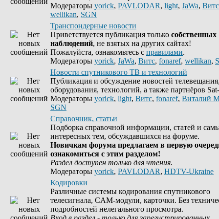
Модераторы
yorick
,
PAVLODAR
,
light
,
JaWa
,
Витс
wellikan
,
SGN
Транспондерные новости
Приветствуется публикация только
собственных
наблюдений
, не взятых на других сайтах!
Пожалуйста, ознакомьтесь с
правилами
.
Модераторы
yorick
,
JaWa
,
Витс
,
fonaref
,
wellikan
,
Новости спутникового ТВ и технологий
Публикация и обсуждение новостей телевещания
оборудования, технологий, а также партнёров Sat-
Модераторы
yorick
,
light
,
Витс
,
fonaref
,
Виталий М
SGN
Справочник, статьи
Подборка справочной информации, статей и сам
интересных тем, обсуждавшихся на форуме.
Новичкам форума предлагаем в первую очеред
ознакомиться с этим разделом!
Раздел доступен только для чтения.
Модераторы
yorick
,
PAVLODAR
,
HDTV-Ukraine
Кодировки
Различные системы кодирования спутникового
телесигнала, CAM-модули, карточки. Без техниче
подробностей нелегального просмотра.
Вход в раздел - только для зарегистрированных