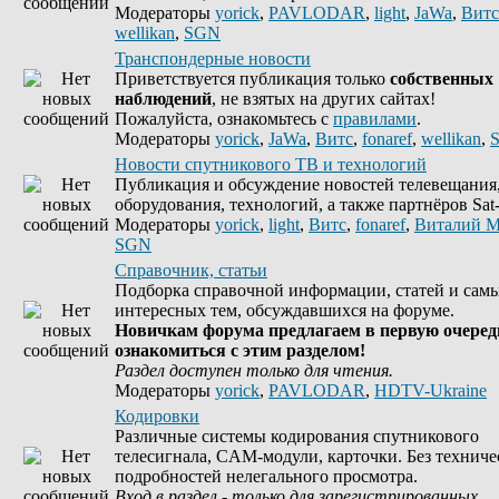
Модераторы
yorick
,
PAVLODAR
,
light
,
JaWa
,
Витс
wellikan
,
SGN
Транспондерные новости
Приветствуется публикация только
собственных
наблюдений
, не взятых на других сайтах!
Пожалуйста, ознакомьтесь с
правилами
.
Модераторы
yorick
,
JaWa
,
Витс
,
fonaref
,
wellikan
,
Новости спутникового ТВ и технологий
Публикация и обсуждение новостей телевещания
оборудования, технологий, а также партнёров Sat-
Модераторы
yorick
,
light
,
Витс
,
fonaref
,
Виталий М
SGN
Справочник, статьи
Подборка справочной информации, статей и сам
интересных тем, обсуждавшихся на форуме.
Новичкам форума предлагаем в первую очеред
ознакомиться с этим разделом!
Раздел доступен только для чтения.
Модераторы
yorick
,
PAVLODAR
,
HDTV-Ukraine
Кодировки
Различные системы кодирования спутникового
телесигнала, CAM-модули, карточки. Без техниче
подробностей нелегального просмотра.
Вход в раздел - только для зарегистрированных