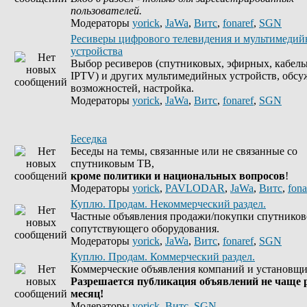
пользователей.
Модераторы
yorick
,
JaWa
,
Витс
,
fonaref
,
SGN
Ресиверы цифрового телевидения и мультимеди
устройства
Выбор ресиверов (спутниковых, эфирных, кабель
IPTV) и других мультимедийных устройств, обсу
возможностей, настройка.
Модераторы
yorick
,
JaWa
,
Витс
,
fonaref
,
SGN
Беседка
Беседы на темы, связанные или не связанные со
спутниковым ТВ,
кроме политики и национальных вопросов
!
Модераторы
yorick
,
PAVLODAR
,
JaWa
,
Витс
,
fona
Куплю. Продам. Некоммерческий раздел.
Частные объявления продажи/покупки спутников
сопутствующего оборудования.
Модераторы
yorick
,
JaWa
,
Витс
,
fonaref
,
SGN
Куплю. Продам. Коммерческий раздел.
Коммерческие объявления компаний и установщи
Разрешается публикация объявлений не чаще р
месяц!
Модераторы
yorick
,
Витс
,
SGN