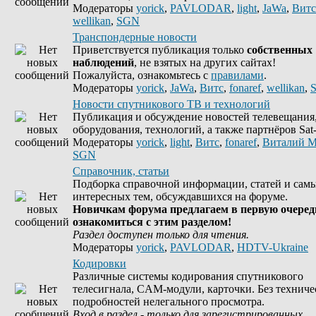
Модераторы
yorick
,
PAVLODAR
,
light
,
JaWa
,
Витс
wellikan
,
SGN
Транспондерные новости
Приветствуется публикация только
собственных
наблюдений
, не взятых на других сайтах!
Пожалуйста, ознакомьтесь с
правилами
.
Модераторы
yorick
,
JaWa
,
Витс
,
fonaref
,
wellikan
,
Новости спутникового ТВ и технологий
Публикация и обсуждение новостей телевещания
оборудования, технологий, а также партнёров Sat-
Модераторы
yorick
,
light
,
Витс
,
fonaref
,
Виталий М
SGN
Справочник, статьи
Подборка справочной информации, статей и сам
интересных тем, обсуждавшихся на форуме.
Новичкам форума предлагаем в первую очеред
ознакомиться с этим разделом!
Раздел доступен только для чтения.
Модераторы
yorick
,
PAVLODAR
,
HDTV-Ukraine
Кодировки
Различные системы кодирования спутникового
телесигнала, CAM-модули, карточки. Без техниче
подробностей нелегального просмотра.
Вход в раздел - только для зарегистрированных