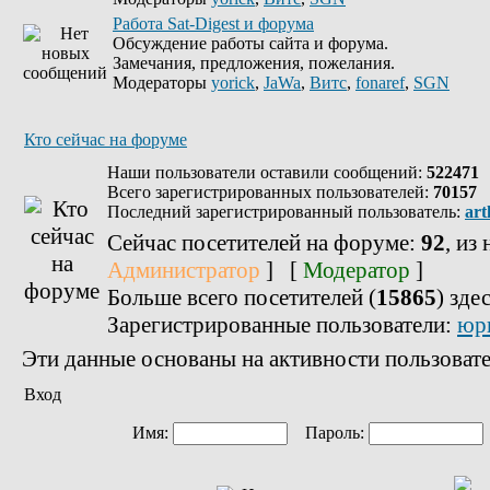
Работа Sat-Digest и форума
Обсуждение работы сайта и форума.
Замечания, предложения, пожелания.
Модераторы
yorick
,
JaWa
,
Витс
,
fonaref
,
SGN
Кто сейчас на форуме
Наши пользователи оставили сообщений:
522471
Всего зарегистрированных пользователей:
70157
Последний зарегистрированный пользователь:
art
Сейчас посетителей на форуме:
92
, из
Администратор
] [
Модератор
]
Больше всего посетителей (
15865
) зде
Зарегистрированные пользователи:
юр
Эти данные основаны на активности пользовате
Вход
Имя:
Пароль: