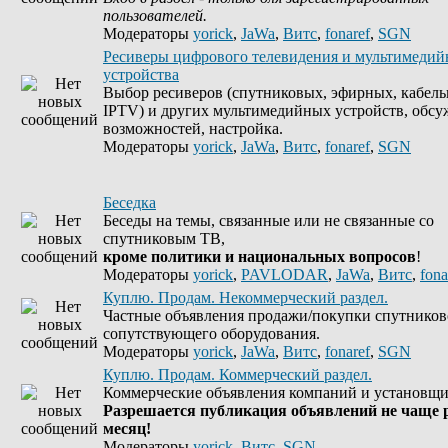
пользователей.
Модераторы
yorick
,
JaWa
,
Витс
,
fonaref
,
SGN
Ресиверы цифрового телевидения и мультимеди
устройства
Выбор ресиверов (спутниковых, эфирных, кабель
IPTV) и других мультимедийных устройств, обсу
возможностей, настройка.
Модераторы
yorick
,
JaWa
,
Витс
,
fonaref
,
SGN
Беседка
Беседы на темы, связанные или не связанные со
спутниковым ТВ,
кроме политики и национальных вопросов
!
Модераторы
yorick
,
PAVLODAR
,
JaWa
,
Витс
,
fona
Куплю. Продам. Некоммерческий раздел.
Частные объявления продажи/покупки спутников
сопутствующего оборудования.
Модераторы
yorick
,
JaWa
,
Витс
,
fonaref
,
SGN
Куплю. Продам. Коммерческий раздел.
Коммерческие объявления компаний и установщи
Разрешается публикация объявлений не чаще р
месяц!
Модераторы
yorick
,
Витс
,
SGN