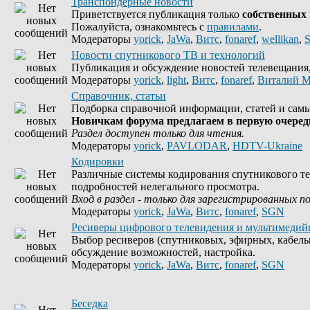
Транспондерные новости
Приветствуется публикация только
собственных
Пожалуйста, ознакомьтесь с
правилами
.
Модераторы
yorick
,
JaWa
,
Витс
,
fonaref
,
wellikan
,
Новости спутникового ТВ и технологий
Публикация и обсуждение новостей телевещания, 
Модераторы
yorick
,
light
,
Витс
,
fonaref
,
Виталий М
Справочник, статьи
Подборка справочной информации, статей и самы
Новичкам форума предлагаем в первую очередь
Раздел доступен только для чтения.
Модераторы
yorick
,
PAVLODAR
,
HDTV-Ukraine
Кодировки
Различные системы кодирования спутникового те
подробностей нелегального просмотра.
Вход в раздел - только для зарегистрированных п
Модераторы
yorick
,
JaWa
,
Витс
,
fonaref
,
SGN
Ресиверы цифрового телевидения и мультимедий
Выбор ресиверов (спутниковых, эфирных, кабель
обсуждение возможностей, настройка.
Модераторы
yorick
,
JaWa
,
Витс
,
fonaref
,
SGN
Беседка