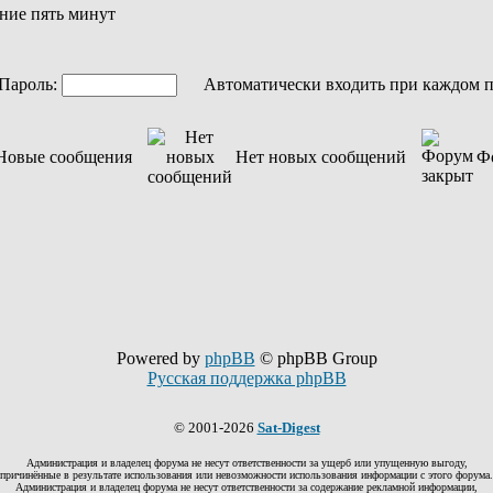
ние пять минут
ароль:
Автоматически входить при каждом 
Новые сообщения
Нет новых сообщений
Ф
Powered by
phpBB
© phpBB Group
Русская поддержка phpBB
© 2001-2026
Sat-Digest
Администрация и владелец форума не несут ответственности за ущерб или упущенную выгоду,
причинённые в результате использования или невозможности использования информации с этого форума.
Администрация и владелец форума не несут ответственности за содержание рекламной информации,