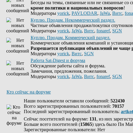
Беседы на темы, связанные или не связанные со 
кроме политики и национальных вопросов
!
Модераторы
yorick
,
PAVLODAR
,
JaWa
,
Витс
,
fona
Куплю. Продам. Некоммерческий раздел.
Частные объявления продажи/покупки спутников
Модераторы
yorick
,
JaWa
,
Витс
,
fonaref
,
SGN
Куплю. Продам. Коммерческий раздел.
Коммерческие объявления компаний и установщи
Разрешается публикация объявлений не чаще р
Модераторы
yorick
,
Витс
,
SGN
Работа Sat-Digest и форума
Обсуждение работы сайта и форума.
Замечания, предложения, пожелания.
Модераторы
yorick
,
JaWa
,
Витс
,
fonaref
,
SGN
Кто сейчас на форуме
Наши пользователи оставили сообщений:
522430
Всего зарегистрированных пользователей:
70157
Последний зарегистрированный пользователь:
artko
Сейчас посетителей на форуме:
131
, из них зарегист
Больше всего посетителей (
15865
) здесь было Пн Май
Зарегистрированные пользователи: Нет