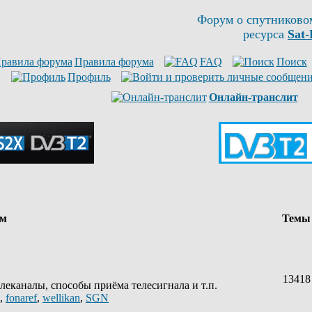
Форум о спутниково
ресурса
Sat-
Правила форума
FAQ
Поиск
Профиль
Онлайн-транслит
ум
Тем
13418
леканалы, способы приёма телесигнала и т.п.
,
fonaref
,
wellikan
,
SGN