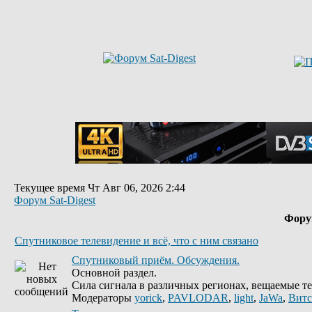
Текущее время Чт Авг 06, 2026 2:44
Форум Sat-Digest
Фор
Спутниковое телевидение и всё, что с ним связано
Спутниковый приём. Обсуждения.
Основной раздел.
Сила сигнала в различных регионах, вещаемые те
Модераторы
yorick
,
PAVLODAR
,
light
,
JaWa
,
Витс