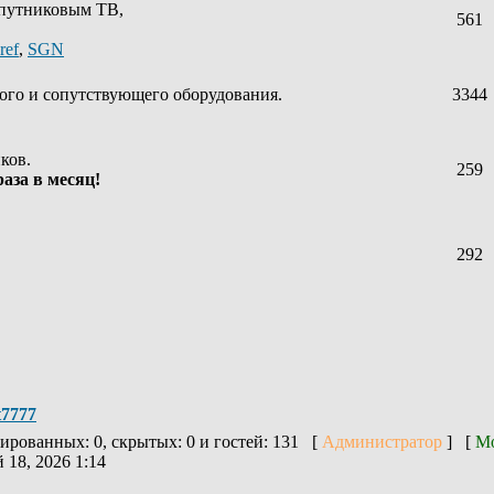
спутниковым ТВ,
561
ref
,
SGN
ого и сопутствующего оборудования.
3344
ков.
259
аза в месяц!
292
t7777
рированных: 0, скрытых: 0 и гостей: 131 [
Администратор
] [
Мо
 18, 2026 1:14