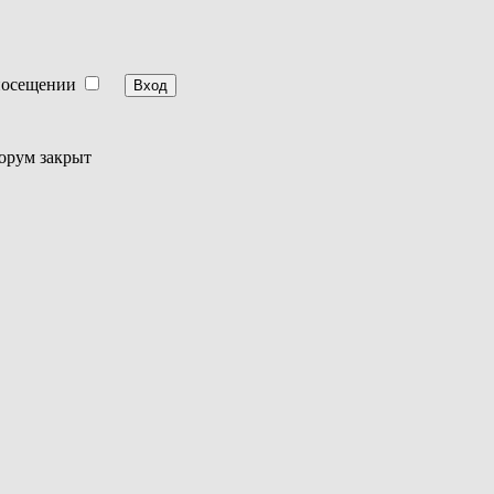
посещении
орум закрыт