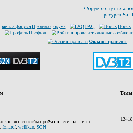
Форум о спутниково
ресурса
Sat-
Правила форума
FAQ
Поиск
Профиль
Онлайн-транслит
ум
Тем
13418
леканалы, способы приёма телесигнала и т.п.
,
fonaref
,
wellikan
,
SGN