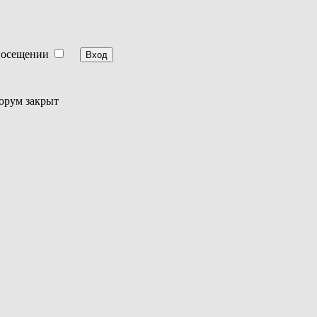
посещении
орум закрыт