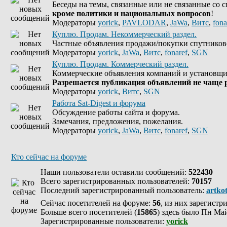
Беседы на темы, связанные или не связанные со 
кроме политики и национальных вопросов
!
Модераторы
yorick
,
PAVLODAR
,
JaWa
,
Витс
,
fona
Куплю. Продам. Некоммерческий раздел.
Частные объявления продажи/покупки спутников
Модераторы
yorick
,
JaWa
,
Витс
,
fonaref
,
SGN
Куплю. Продам. Коммерческий раздел.
Коммерческие объявления компаний и установщи
Разрешается публикация объявлений не чаще р
Модераторы
yorick
,
Витс
,
SGN
Работа Sat-Digest и форума
Обсуждение работы сайта и форума.
Замечания, предложения, пожелания.
Модераторы
yorick
,
JaWa
,
Витс
,
fonaref
,
SGN
Кто сейчас на форуме
Наши пользователи оставили сообщений:
522430
Всего зарегистрированных пользователей:
70157
Последний зарегистрированный пользователь:
artko
Сейчас посетителей на форуме:
56
, из них зарегистр
Больше всего посетителей (
15865
) здесь было Пн Май
Зарегистрированные пользователи:
yorick