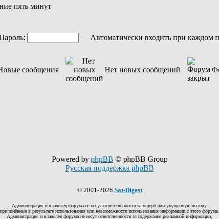
ние пять минут
ароль:
Автоматически входить при каждом 
Новые сообщения
Нет новых сообщений
Ф
Powered by
phpBB
© phpBB Group
Русская поддержка phpBB
© 2001-2026
Sat-Digest
Администрация и владелец форума не несут ответственности за ущерб или упущенную выгоду,
причинённые в результате использования или невозможности использования информации с этого форума.
Администрация и владелец форума не несут ответственности за содержание рекламной информации,