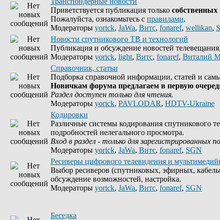
Транспондерные новости
Приветствуется публикация только
собственных
Пожалуйста, ознакомьтесь с
правилами
.
Модераторы
yorick
,
JaWa
,
Витс
,
fonaref
,
wellikan
,
Новости спутникового ТВ и технологий
Публикация и обсуждение новостей телевещания, 
Модераторы
yorick
,
light
,
Витс
,
fonaref
,
Виталий М
Справочник, статьи
Подборка справочной информации, статей и самы
Новичкам форума предлагаем в первую очередь
Раздел доступен только для чтения.
Модераторы
yorick
,
PAVLODAR
,
HDTV-Ukraine
Кодировки
Различные системы кодирования спутникового те
подробностей нелегального просмотра.
Вход в раздел - только для зарегистрированных п
Модераторы
yorick
,
JaWa
,
Витс
,
fonaref
,
SGN
Ресиверы цифрового телевидения и мультимедий
Выбор ресиверов (спутниковых, эфирных, кабель
обсуждение возможностей, настройка.
Модераторы
yorick
,
JaWa
,
Витс
,
fonaref
,
SGN
Беседка