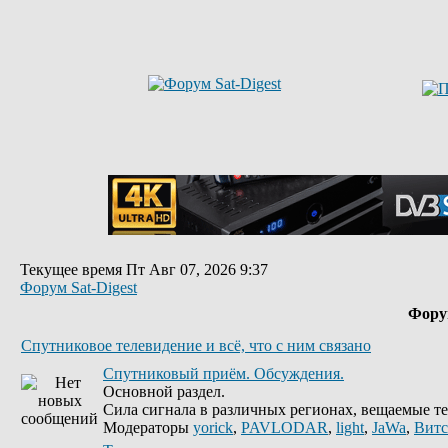
Текущее время Пт Авг 07, 2026 9:37
Форум Sat-Digest
Фор
Спутниковое телевидение и всё, что с ним связано
Спутниковый приём. Обсуждения.
Основной раздел.
Сила сигнала в различных регионах, вещаемые те
Модераторы
yorick
,
PAVLODAR
,
light
,
JaWa
,
Витс