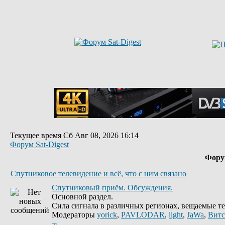
Текущее время Сб Авг 08, 2026 16:14
Форум Sat-Digest
Фор
Спутниковое телевидение и всё, что с ним связано
Спутниковый приём. Обсуждения.
Основной раздел.
Сила сигнала в различных регионах, вещаемые те
Модераторы
yorick
,
PAVLODAR
,
light
,
JaWa
,
Витс