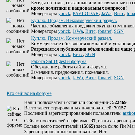
Беседы на темы, связанные или не связанные со 
кроме политики и национальных вопросов
!
Модераторы
yorick
,
PAVLODAR
,
JaWa
,
Витс
,
fona
Куплю. Продам. Некоммерческий раздел.
Частные объявления продажи/покупки спутников
Модераторы
yorick
,
JaWa
,
Витс
,
fonaref
,
SGN
Куплю. Продам. Коммерческий раздел.
Коммерческие объявления компаний и установщи
Разрешается публикация объявлений не чаще р
Модераторы
yorick
,
Витс
,
SGN
Работа Sat-Digest и форума
Обсуждение работы сайта и форума.
Замечания, предложения, пожелания.
Модераторы
yorick
,
JaWa
,
Витс
,
fonaref
,
SGN
Кто сейчас на форуме
Наши пользователи оставили сообщений:
522469
Всего зарегистрированных пользователей:
70157
Последний зарегистрированный пользователь:
artko
Сейчас посетителей на форуме:
37
, из них зарегистр
Больше всего посетителей (
15865
) здесь было Пн Май
Зарегистрированные пользователи: Нет