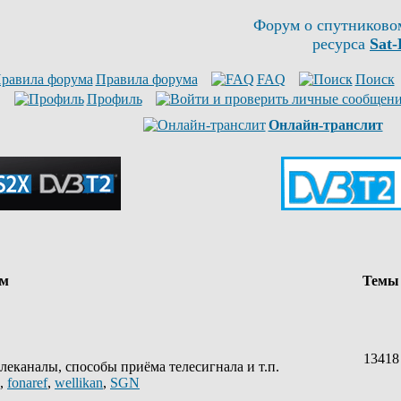
Форум о спутниково
ресурса
Sat-
Правила форума
FAQ
Поиск
Профиль
Онлайн-транслит
ум
Тем
13418
леканалы, способы приёма телесигнала и т.п.
,
fonaref
,
wellikan
,
SGN