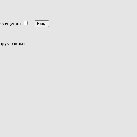
посещении
орум закрыт