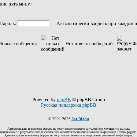
ние пять минут
ароль:
Автоматически входить при каждом 
Новые сообщения
Нет новых сообщений
Ф
Powered by
phpBB
© phpBB Group
Русская поддержка phpBB
© 2001-2026
Sat-Digest
Администрация и владелец форума не несут ответственности за ущерб или упущенную выгоду,
причинённые в результате использования или невозможности использования информации с этого форума.
Администрация и владелец форума не несут ответственности за содержание рекламной информации,