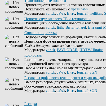
Транспондерные новости
Приветствуется публикация только
собственных
Пожалуйста, ознакомьтесь с
правилами
.
Модераторы
yorick
,
JaWa
,
Витс
,
fonaref
,
wellikan
,
Новости спутникового ТВ и технологий
Публикация и обсуждение новостей телевещания, 
Модераторы
yorick
,
light
,
Витс
,
fonaref
,
Виталий М
Справочник, статьи
Подборка справочной информации, статей и самы
Новичкам форума предлагаем в первую очередь
Раздел доступен только для чтения.
Модераторы
yorick
,
PAVLODAR
,
HDTV-Ukraine
Кодировки
Различные системы кодирования спутникового те
подробностей нелегального просмотра.
Вход в раздел - только для зарегистрированных п
Модераторы
yorick
,
JaWa
,
Витс
,
fonaref
,
SGN
Ресиверы цифрового телевидения и мультимедий
Выбор ресиверов (спутниковых, эфирных, кабель
обсуждение возможностей, настройка.
Модераторы
yorick
,
JaWa
,
Витс
,
fonaref
,
SGN
Беседка