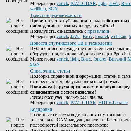
Модераторы
yorick
,
PAVLODAR
,
light
,
JaWa
,
Витс
wellikan
,
SGN
Транспондерные новости
Приветствуется публикация только
собственных
наблюдений
, не взятых на других сайтах!
Пожалуйста, ознакомьтесь с
правилами
.
Модераторы
yorick
,
JaWa
,
Витс
,
fonaref
,
wellikan
,
Новости спутникового ТВ и технологий
Публикация и обсуждение новостей телевещания
оборудования, технологий, а также партнёров Sat-
Модераторы
yorick
,
light
,
Витс
,
fonaref
,
Виталий М
SGN
Справочник, статьи
Подборка справочной информации, статей и сам
интересных тем, обсуждавшихся на форуме.
Новичкам форума предлагаем в первую очеред
ознакомиться с этим разделом!
Раздел доступен только для чтения.
Модераторы
yorick
,
PAVLODAR
,
HDTV-Ukraine
Кодировки
Различные системы кодирования спутникового
телесигнала, CAM-модули, карточки. Без техниче
подробностей нелегального просмотра.
Вход в раздел - только для зарегистрированных