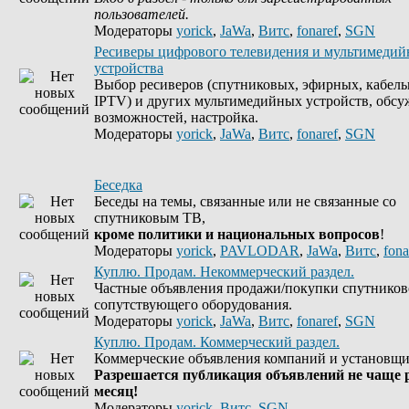
пользователей.
Модераторы
yorick
,
JaWa
,
Витс
,
fonaref
,
SGN
Ресиверы цифрового телевидения и мультимеди
устройства
Выбор ресиверов (спутниковых, эфирных, кабель
IPTV) и других мультимедийных устройств, обсу
возможностей, настройка.
Модераторы
yorick
,
JaWa
,
Витс
,
fonaref
,
SGN
Беседка
Беседы на темы, связанные или не связанные со
спутниковым ТВ,
кроме политики и национальных вопросов
!
Модераторы
yorick
,
PAVLODAR
,
JaWa
,
Витс
,
fona
Куплю. Продам. Некоммерческий раздел.
Частные объявления продажи/покупки спутников
сопутствующего оборудования.
Модераторы
yorick
,
JaWa
,
Витс
,
fonaref
,
SGN
Куплю. Продам. Коммерческий раздел.
Коммерческие объявления компаний и установщи
Разрешается публикация объявлений не чаще р
месяц!
Модераторы
yorick
,
Витс
,
SGN