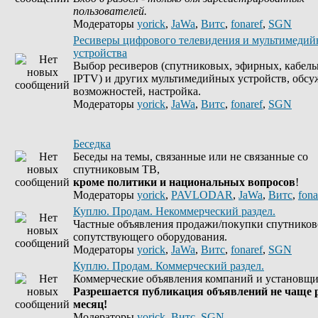
пользователей.
Модераторы
yorick
,
JaWa
,
Витс
,
fonaref
,
SGN
Ресиверы цифрового телевидения и мультимеди
устройства
Выбор ресиверов (спутниковых, эфирных, кабель
IPTV) и других мультимедийных устройств, обсу
возможностей, настройка.
Модераторы
yorick
,
JaWa
,
Витс
,
fonaref
,
SGN
Беседка
Беседы на темы, связанные или не связанные со
спутниковым ТВ,
кроме политики и национальных вопросов
!
Модераторы
yorick
,
PAVLODAR
,
JaWa
,
Витс
,
fona
Куплю. Продам. Некоммерческий раздел.
Частные объявления продажи/покупки спутников
сопутствующего оборудования.
Модераторы
yorick
,
JaWa
,
Витс
,
fonaref
,
SGN
Куплю. Продам. Коммерческий раздел.
Коммерческие объявления компаний и установщи
Разрешается публикация объявлений не чаще р
месяц!
Модераторы
yorick
,
Витс
,
SGN