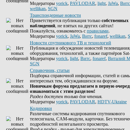
Модераторы
yorick
,
PAVLODAR
,
light
,
JaWa
,
Витс
wellikan
,
SGN
Транспондерные новости
Приветствуется публикация только
собственных
наблюдений
, не взятых на других сайтах!
Пожалуйста, ознакомьтесь с
правилами
.
Модераторы
yorick
,
JaWa
,
Витс
,
fonaref
,
wellikan
,
Новости спутникового ТВ и технологий
Публикация и обсуждение новостей телевещания
оборудования, технологий, а также партнёров Sat-
Модераторы
yorick
,
light
,
Витс
,
fonaref
,
Виталий М
SGN
Справочник, статьи
Подборка справочной информации, статей и сам
интересных тем, обсуждавшихся на форуме.
Новичкам форума предлагаем в первую очеред
ознакомиться с этим разделом!
Раздел доступен только для чтения.
Модераторы
yorick
,
PAVLODAR
,
HDTV-Ukraine
Кодировки
Различные системы кодирования спутникового
телесигнала, CAM-модули, карточки. Без техниче
подробностей нелегального просмотра.
Вход в раздел - только для зарегистрированных