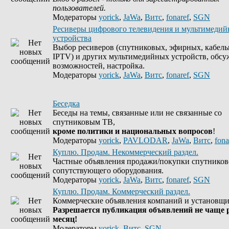
пользователей.
Модераторы
yorick
,
JaWa
,
Витс
,
fonaref
,
SGN
Ресиверы цифрового телевидения и мультимеди
устройства
Выбор ресиверов (спутниковых, эфирных, кабель
IPTV) и других мультимедийных устройств, обсу
возможностей, настройка.
Модераторы
yorick
,
JaWa
,
Витс
,
fonaref
,
SGN
Беседка
Беседы на темы, связанные или не связанные со
спутниковым ТВ,
кроме политики и национальных вопросов
!
Модераторы
yorick
,
PAVLODAR
,
JaWa
,
Витс
,
fona
Куплю. Продам. Некоммерческий раздел.
Частные объявления продажи/покупки спутников
сопутствующего оборудования.
Модераторы
yorick
,
JaWa
,
Витс
,
fonaref
,
SGN
Куплю. Продам. Коммерческий раздел.
Коммерческие объявления компаний и установщи
Разрешается публикация объявлений не чаще р
месяц!
Модераторы
yorick
,
Витс
,
SGN