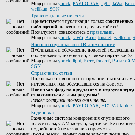
Модераторы
yorick
,
PAVLODAR
,
light
,
JaWa
,
Витс
wellikan
,
SGN
Транспондерные новости
Приветствуется публикация только
собственных
наблюдений
, не взятых на других сайтах!
Пожалуйста, ознакомьтесь с
правилами
.
Модераторы
yorick
,
JaWa
,
Витс
,
fonaref
,
wellikan
,
Новости спутникового ТВ и технологий
Публикация и обсуждение новостей телевещания
оборудования, технологий, а также партнёров Sat-
Модераторы
yorick
,
light
,
Витс
,
fonaref
,
Виталий М
SGN
Справочник, статьи
Подборка справочной информации, статей и сам
интересных тем, обсуждавшихся на форуме.
Новичкам форума предлагаем в первую очеред
ознакомиться с этим разделом!
Раздел доступен только для чтения.
Модераторы
yorick
,
PAVLODAR
,
HDTV-Ukraine
Кодировки
Различные системы кодирования спутникового
телесигнала, CAM-модули, карточки. Без техниче
подробностей нелегального просмотра.
Вход в раздел - только для зарегистрированных