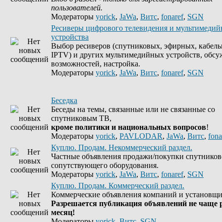
пользователей.
Модераторы
yorick
,
JaWa
,
Витс
,
fonaref
,
SGN
Ресиверы цифрового телевидения и мультимеди
устройства
Выбор ресиверов (спутниковых, эфирных, кабель
IPTV) и других мультимедийных устройств, обсу
возможностей, настройка.
Модераторы
yorick
,
JaWa
,
Витс
,
fonaref
,
SGN
Беседка
Беседы на темы, связанные или не связанные со
спутниковым ТВ,
кроме политики и национальных вопросов
!
Модераторы
yorick
,
PAVLODAR
,
JaWa
,
Витс
,
fona
Куплю. Продам. Некоммерческий раздел.
Частные объявления продажи/покупки спутников
сопутствующего оборудования.
Модераторы
yorick
,
JaWa
,
Витс
,
fonaref
,
SGN
Куплю. Продам. Коммерческий раздел.
Коммерческие объявления компаний и установщи
Разрешается публикация объявлений не чаще р
месяц!
Модераторы
yorick
,
Витс
,
SGN