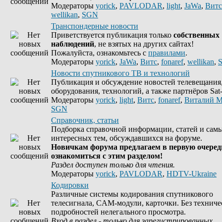
Модераторы
yorick
,
PAVLODAR
,
light
,
JaWa
,
Витс
wellikan
,
SGN
Транспондерные новости
Приветствуется публикация только
собственных
наблюдений
, не взятых на других сайтах!
Пожалуйста, ознакомьтесь с
правилами
.
Модераторы
yorick
,
JaWa
,
Витс
,
fonaref
,
wellikan
,
Новости спутникового ТВ и технологий
Публикация и обсуждение новостей телевещания
оборудования, технологий, а также партнёров Sat-
Модераторы
yorick
,
light
,
Витс
,
fonaref
,
Виталий М
SGN
Справочник, статьи
Подборка справочной информации, статей и сам
интересных тем, обсуждавшихся на форуме.
Новичкам форума предлагаем в первую очеред
ознакомиться с этим разделом!
Раздел доступен только для чтения.
Модераторы
yorick
,
PAVLODAR
,
HDTV-Ukraine
Кодировки
Различные системы кодирования спутникового
телесигнала, CAM-модули, карточки. Без техниче
подробностей нелегального просмотра.
Вход в раздел - только для зарегистрированных