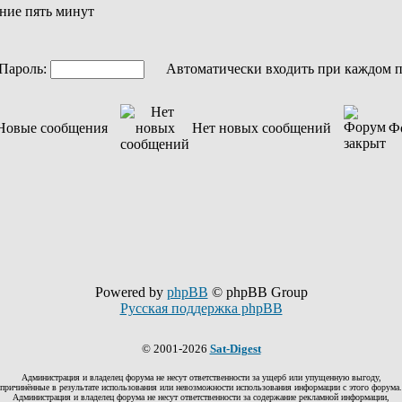
ние пять минут
ароль:
Автоматически входить при каждом 
Новые сообщения
Нет новых сообщений
Ф
Powered by
phpBB
© phpBB Group
Русская поддержка phpBB
© 2001-2026
Sat-Digest
Администрация и владелец форума не несут ответственности за ущерб или упущенную выгоду,
причинённые в результате использования или невозможности использования информации с этого форума.
Администрация и владелец форума не несут ответственности за содержание рекламной информации,