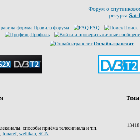
Форум о спутниково
ресурса
Sat-
Правила форума
FAQ
Поиск
Профиль
Онлайн-транслит
ум
Тем
13418
леканалы, способы приёма телесигнала и т.п.
,
fonaref
,
wellikan
,
SGN