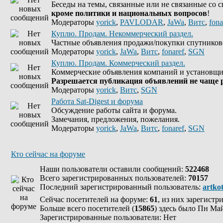
Беседы на темы, связанные или не связанные со 
кроме политики и национальных вопросов
!
Модераторы
yorick
,
PAVLODAR
,
JaWa
,
Витс
,
fona
Куплю. Продам. Некоммерческий раздел.
Частные объявления продажи/покупки спутников
Модераторы
yorick
,
JaWa
,
Витс
,
fonaref
,
SGN
Куплю. Продам. Коммерческий раздел.
Коммерческие объявления компаний и установщи
Разрешается публикация объявлений не чаще р
Модераторы
yorick
,
Витс
,
SGN
Работа Sat-Digest и форума
Обсуждение работы сайта и форума.
Замечания, предложения, пожелания.
Модераторы
yorick
,
JaWa
,
Витс
,
fonaref
,
SGN
Кто сейчас на форуме
Наши пользователи оставили сообщений:
522468
Всего зарегистрированных пользователей:
70157
Последний зарегистрированный пользователь:
artko
Сейчас посетителей на форуме:
61
, из них зарегистр
Больше всего посетителей (
15865
) здесь было Пн Май
Зарегистрированные пользователи: Нет