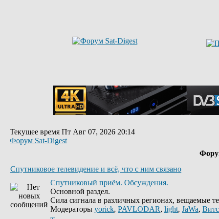
Текущее время Пт Авг 07, 2026 20:14
Форум Sat-Digest
Фор
Спутниковое телевидение и всё, что с ним связано
Спутниковый приём. Обсуждения.
Основной раздел.
Сила сигнала в различных регионах, вещаемые те
Модераторы
yorick
,
PAVLODAR
,
light
,
JaWa
,
Витс