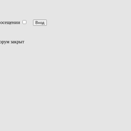
посещении
орум закрыт