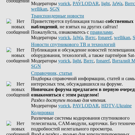
Модераторы
yorick
,
PAVLODAR
,
light
,
JaWa
,
Витс
wellikan
,
SGN
Транспондерные новости
Приветствуется публикация только
собственных
наблюдений
, не взятых на других сайтах!
Пожалуйста, ознакомьтесь с
правилами
.
Модераторы
yorick
,
JaWa
,
Витс
,
fonaref
,
wellikan
,
Новости спутникового ТВ и технологий
Публикация и обсуждение новостей телевещания
оборудования, технологий, а также партнёров Sat-
Модераторы
yorick
,
light
,
Витс
,
fonaref
,
Виталий М
SGN
Справочник, статьи
Подборка справочной информации, статей и сам
интересных тем, обсуждавшихся на форуме.
Новичкам форума предлагаем в первую очеред
ознакомиться с этим разделом!
Раздел доступен только для чтения.
Модераторы
yorick
,
PAVLODAR
,
HDTV-Ukraine
Кодировки
Различные системы кодирования спутникового
телесигнала, CAM-модули, карточки. Без техниче
подробностей нелегального просмотра.
Вход в раздел - только для зарегистрированных