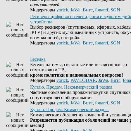
пользователей.
Модераторы
yorick
,
JaWa
,
Витс
,
fonaref
,
SGN
Ресиверы цифрового телевидения и мультимеди
устройства
Выбор ресиверов (спутниковых, эфирных, кабель
IPTV) и других мультимедийных устройств, обсу
возможностей, настройка.
Модераторы
yorick
,
JaWa
,
Витс
,
fonaref
,
SGN
Беседка
Беседы на темы, связанные или не связанные со
спутниковым ТВ,
кроме политики и национальных вопросов
!
Модераторы
yorick
,
PAVLODAR
,
JaWa
,
Витс
,
fona
Куплю. Продам. Некоммерческий раздел.
Частные объявления продажи/покупки спутников
сопутствующего оборудования.
Модераторы
yorick
,
JaWa
,
Витс
,
fonaref
,
SGN
Куплю. Продам. Коммерческий раздел.
Коммерческие объявления компаний и установщи
Разрешается публикация объявлений не чаще р
месяц!
Модераторы
yorick
,
Витс
,
SGN