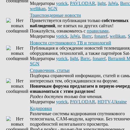
Модераторы
yorick
,
PAVLODAR
,
light
,
JaWa
,
Витс
wellikan
,
SGN
Транспондерные новости
Приветствуется публикация только
собственных
наблюдений
, не взятых на других сайтах!
Пожалуйста, ознакомьтесь с
правилами
.
Модераторы
yorick
,
JaWa
,
Витс
,
fonaref
,
wellikan
,
Новости спутникового ТВ и технологий
Публикация и обсуждение новостей телевещания
оборудования, технологий, а также партнёров Sat-
Модераторы
yorick
,
light
,
Витс
,
fonaref
,
Виталий М
SGN
Справочник, статьи
Подборка справочной информации, статей и сам
интересных тем, обсуждавшихся на форуме.
Новичкам форума предлагаем в первую очеред
ознакомиться с этим разделом!
Раздел доступен только для чтения.
Модераторы
yorick
,
PAVLODAR
,
HDTV-Ukraine
Кодировки
Различные системы кодирования спутникового
телесигнала, CAM-модули, карточки. Без техниче
подробностей нелегального просмотра.
Вход в раздел - только для зарегистрированных