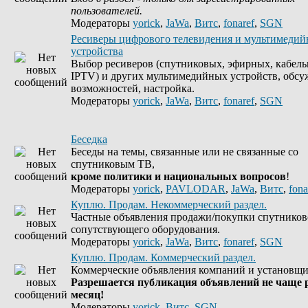
пользователей.
Модераторы
yorick
,
JaWa
,
Витс
,
fonaref
,
SGN
Ресиверы цифрового телевидения и мультимеди
устройства
Выбор ресиверов (спутниковых, эфирных, кабель
IPTV) и других мультимедийных устройств, обсу
возможностей, настройка.
Модераторы
yorick
,
JaWa
,
Витс
,
fonaref
,
SGN
Беседка
Беседы на темы, связанные или не связанные со
спутниковым ТВ,
кроме политики и национальных вопросов
!
Модераторы
yorick
,
PAVLODAR
,
JaWa
,
Витс
,
fona
Куплю. Продам. Некоммерческий раздел.
Частные объявления продажи/покупки спутников
сопутствующего оборудования.
Модераторы
yorick
,
JaWa
,
Витс
,
fonaref
,
SGN
Куплю. Продам. Коммерческий раздел.
Коммерческие объявления компаний и установщи
Разрешается публикация объявлений не чаще р
месяц!
Модераторы
yorick
,
Витс
,
SGN