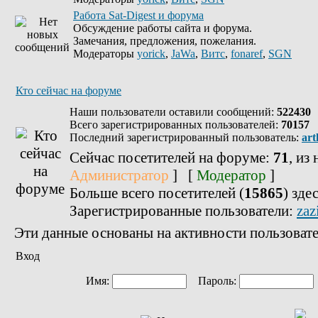
Работа Sat-Digest и форума
Обсуждение работы сайта и форума.
Замечания, предложения, пожелания.
Модераторы
yorick
,
JaWa
,
Витс
,
fonaref
,
SGN
Кто сейчас на форуме
Наши пользователи оставили сообщений:
522430
Всего зарегистрированных пользователей:
70157
Последний зарегистрированный пользователь:
art
Сейчас посетителей на форуме:
71
, из
Администратор
] [
Модератор
]
Больше всего посетителей (
15865
) зде
Зарегистрированные пользователи:
zaz
Эти данные основаны на активности пользовате
Вход
Имя:
Пароль: