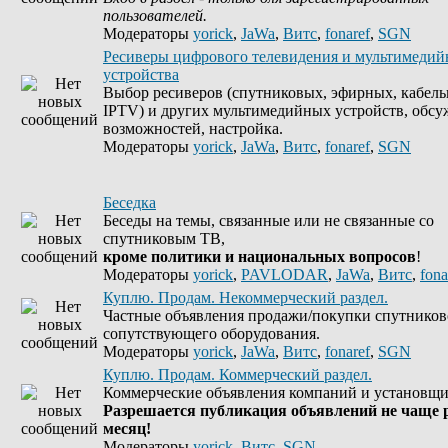
пользователей.
Модераторы
yorick
,
JaWa
,
Витс
,
fonaref
,
SGN
Ресиверы цифрового телевидения и мультимеди
устройства
Выбор ресиверов (спутниковых, эфирных, кабель
IPTV) и других мультимедийных устройств, обсу
возможностей, настройка.
Модераторы
yorick
,
JaWa
,
Витс
,
fonaref
,
SGN
Беседка
Беседы на темы, связанные или не связанные со
спутниковым ТВ,
кроме политики и национальных вопросов
!
Модераторы
yorick
,
PAVLODAR
,
JaWa
,
Витс
,
fona
Куплю. Продам. Некоммерческий раздел.
Частные объявления продажи/покупки спутников
сопутствующего оборудования.
Модераторы
yorick
,
JaWa
,
Витс
,
fonaref
,
SGN
Куплю. Продам. Коммерческий раздел.
Коммерческие объявления компаний и установщи
Разрешается публикация объявлений не чаще р
месяц!
Модераторы
yorick
,
Витс
,
SGN