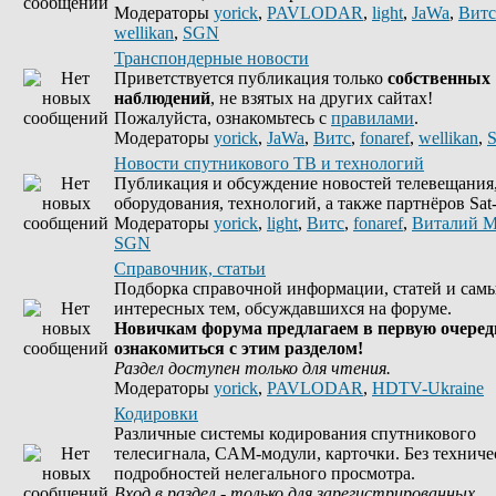
Модераторы
yorick
,
PAVLODAR
,
light
,
JaWa
,
Витс
wellikan
,
SGN
Транспондерные новости
Приветствуется публикация только
собственных
наблюдений
, не взятых на других сайтах!
Пожалуйста, ознакомьтесь с
правилами
.
Модераторы
yorick
,
JaWa
,
Витс
,
fonaref
,
wellikan
,
Новости спутникового ТВ и технологий
Публикация и обсуждение новостей телевещания
оборудования, технологий, а также партнёров Sat-
Модераторы
yorick
,
light
,
Витс
,
fonaref
,
Виталий М
SGN
Справочник, статьи
Подборка справочной информации, статей и сам
интересных тем, обсуждавшихся на форуме.
Новичкам форума предлагаем в первую очеред
ознакомиться с этим разделом!
Раздел доступен только для чтения.
Модераторы
yorick
,
PAVLODAR
,
HDTV-Ukraine
Кодировки
Различные системы кодирования спутникового
телесигнала, CAM-модули, карточки. Без техниче
подробностей нелегального просмотра.
Вход в раздел - только для зарегистрированных