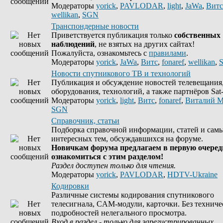
Модераторы
yorick
,
PAVLODAR
,
light
,
JaWa
,
Витс
wellikan
,
SGN
Транспондерные новости
Приветствуется публикация только
собственных
наблюдений
, не взятых на других сайтах!
Пожалуйста, ознакомьтесь с
правилами
.
Модераторы
yorick
,
JaWa
,
Витс
,
fonaref
,
wellikan
,
Новости спутникового ТВ и технологий
Публикация и обсуждение новостей телевещания
оборудования, технологий, а также партнёров Sat-
Модераторы
yorick
,
light
,
Витс
,
fonaref
,
Виталий М
SGN
Справочник, статьи
Подборка справочной информации, статей и сам
интересных тем, обсуждавшихся на форуме.
Новичкам форума предлагаем в первую очеред
ознакомиться с этим разделом!
Раздел доступен только для чтения.
Модераторы
yorick
,
PAVLODAR
,
HDTV-Ukraine
Кодировки
Различные системы кодирования спутникового
телесигнала, CAM-модули, карточки. Без техниче
подробностей нелегального просмотра.
Вход в раздел - только для зарегистрированных