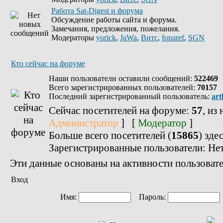
Работа Sat-Digest и форума
Обсуждение работы сайта и форума.
Замечания, предложения, пожелания.
Модераторы
yorick
,
JaWa
,
Витс
,
fonaref
,
SGN
Кто сейчас на форуме
Наши пользователи оставили сообщений:
522469
Всего зарегистрированных пользователей:
70157
Последний зарегистрированный пользователь:
art
Сейчас посетителей на форуме:
57
, из
Администратор
] [
Модератор
]
Больше всего посетителей (
15865
) зде
Зарегистрированные пользователи: Не
Эти данные основаны на активности пользовате
Вход
Имя:
Пароль: