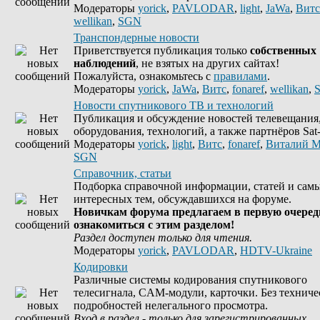
Модераторы
yorick
,
PAVLODAR
,
light
,
JaWa
,
Витс
wellikan
,
SGN
Транспондерные новости
Приветствуется публикация только
собственных
наблюдений
, не взятых на других сайтах!
Пожалуйста, ознакомьтесь с
правилами
.
Модераторы
yorick
,
JaWa
,
Витс
,
fonaref
,
wellikan
,
Новости спутникового ТВ и технологий
Публикация и обсуждение новостей телевещания
оборудования, технологий, а также партнёров Sat-
Модераторы
yorick
,
light
,
Витс
,
fonaref
,
Виталий М
SGN
Справочник, статьи
Подборка справочной информации, статей и сам
интересных тем, обсуждавшихся на форуме.
Новичкам форума предлагаем в первую очеред
ознакомиться с этим разделом!
Раздел доступен только для чтения.
Модераторы
yorick
,
PAVLODAR
,
HDTV-Ukraine
Кодировки
Различные системы кодирования спутникового
телесигнала, CAM-модули, карточки. Без техниче
подробностей нелегального просмотра.
Вход в раздел - только для зарегистрированных