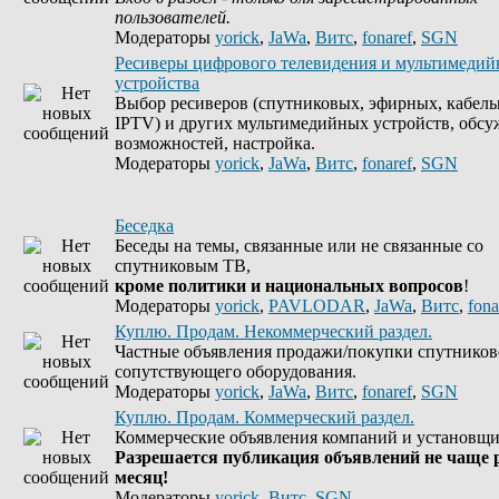
пользователей.
Модераторы
yorick
,
JaWa
,
Витс
,
fonaref
,
SGN
Ресиверы цифрового телевидения и мультимеди
устройства
Выбор ресиверов (спутниковых, эфирных, кабель
IPTV) и других мультимедийных устройств, обсу
возможностей, настройка.
Модераторы
yorick
,
JaWa
,
Витс
,
fonaref
,
SGN
Беседка
Беседы на темы, связанные или не связанные со
спутниковым ТВ,
кроме политики и национальных вопросов
!
Модераторы
yorick
,
PAVLODAR
,
JaWa
,
Витс
,
fona
Куплю. Продам. Некоммерческий раздел.
Частные объявления продажи/покупки спутников
сопутствующего оборудования.
Модераторы
yorick
,
JaWa
,
Витс
,
fonaref
,
SGN
Куплю. Продам. Коммерческий раздел.
Коммерческие объявления компаний и установщи
Разрешается публикация объявлений не чаще р
месяц!
Модераторы
yorick
,
Витс
,
SGN