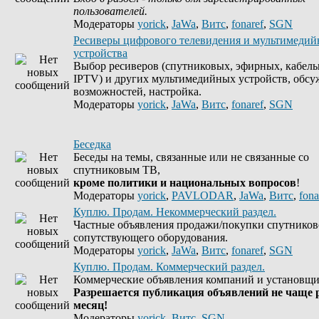
пользователей.
Модераторы
yorick
,
JaWa
,
Витс
,
fonaref
,
SGN
Ресиверы цифрового телевидения и мультимеди
устройства
Выбор ресиверов (спутниковых, эфирных, кабель
IPTV) и других мультимедийных устройств, обсу
возможностей, настройка.
Модераторы
yorick
,
JaWa
,
Витс
,
fonaref
,
SGN
Беседка
Беседы на темы, связанные или не связанные со
спутниковым ТВ,
кроме политики и национальных вопросов
!
Модераторы
yorick
,
PAVLODAR
,
JaWa
,
Витс
,
fona
Куплю. Продам. Некоммерческий раздел.
Частные объявления продажи/покупки спутников
сопутствующего оборудования.
Модераторы
yorick
,
JaWa
,
Витс
,
fonaref
,
SGN
Куплю. Продам. Коммерческий раздел.
Коммерческие объявления компаний и установщи
Разрешается публикация объявлений не чаще р
месяц!
Модераторы
yorick
,
Витс
,
SGN