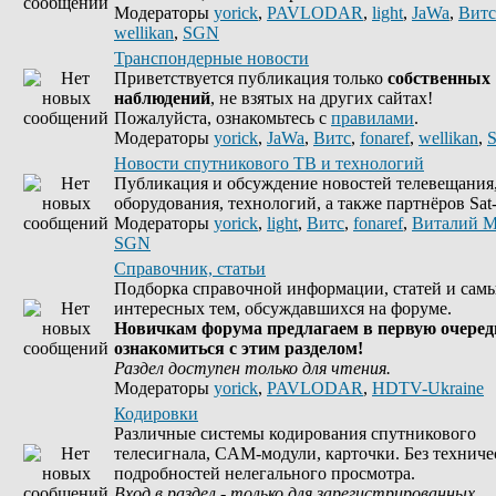
Модераторы
yorick
,
PAVLODAR
,
light
,
JaWa
,
Витс
wellikan
,
SGN
Транспондерные новости
Приветствуется публикация только
собственных
наблюдений
, не взятых на других сайтах!
Пожалуйста, ознакомьтесь с
правилами
.
Модераторы
yorick
,
JaWa
,
Витс
,
fonaref
,
wellikan
,
Новости спутникового ТВ и технологий
Публикация и обсуждение новостей телевещания
оборудования, технологий, а также партнёров Sat-
Модераторы
yorick
,
light
,
Витс
,
fonaref
,
Виталий М
SGN
Справочник, статьи
Подборка справочной информации, статей и сам
интересных тем, обсуждавшихся на форуме.
Новичкам форума предлагаем в первую очеред
ознакомиться с этим разделом!
Раздел доступен только для чтения.
Модераторы
yorick
,
PAVLODAR
,
HDTV-Ukraine
Кодировки
Различные системы кодирования спутникового
телесигнала, CAM-модули, карточки. Без техниче
подробностей нелегального просмотра.
Вход в раздел - только для зарегистрированных