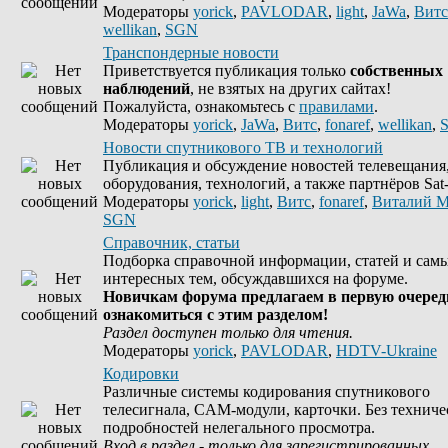
Модераторы
yorick
,
PAVLODAR
,
light
,
JaWa
,
Витс
wellikan
,
SGN
Транспондерные новости
Приветствуется публикация только
собственных
наблюдений
, не взятых на других сайтах!
Пожалуйста, ознакомьтесь с
правилами
.
Модераторы
yorick
,
JaWa
,
Витс
,
fonaref
,
wellikan
,
Новости спутникового ТВ и технологий
Публикация и обсуждение новостей телевещания
оборудования, технологий, а также партнёров Sat-
Модераторы
yorick
,
light
,
Витс
,
fonaref
,
Виталий М
SGN
Справочник, статьи
Подборка справочной информации, статей и сам
интересных тем, обсуждавшихся на форуме.
Новичкам форума предлагаем в первую очеред
ознакомиться с этим разделом!
Раздел доступен только для чтения.
Модераторы
yorick
,
PAVLODAR
,
HDTV-Ukraine
Кодировки
Различные системы кодирования спутникового
телесигнала, CAM-модули, карточки. Без техниче
подробностей нелегального просмотра.
Вход в раздел - только для зарегистрированных