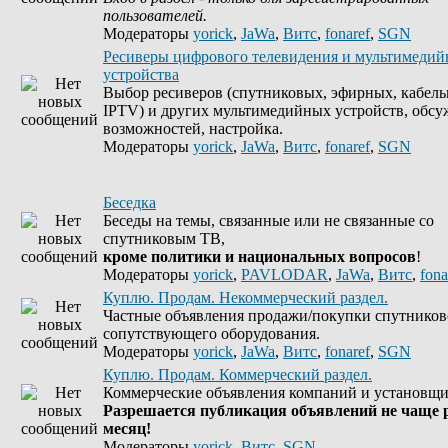
пользователей.
Модераторы
yorick
,
JaWa
,
Витс
,
fonaref
,
SGN
Ресиверы цифрового телевидения и мультимеди
устройства
Выбор ресиверов (спутниковых, эфирных, кабель
IPTV) и других мультимедийных устройств, обсу
возможностей, настройка.
Модераторы
yorick
,
JaWa
,
Витс
,
fonaref
,
SGN
Беседка
Беседы на темы, связанные или не связанные со
спутниковым ТВ,
кроме политики и национальных вопросов
!
Модераторы
yorick
,
PAVLODAR
,
JaWa
,
Витс
,
fona
Куплю. Продам. Некоммерческий раздел.
Частные объявления продажи/покупки спутников
сопутствующего оборудования.
Модераторы
yorick
,
JaWa
,
Витс
,
fonaref
,
SGN
Куплю. Продам. Коммерческий раздел.
Коммерческие объявления компаний и установщи
Разрешается публикация объявлений не чаще р
месяц!
Модераторы
yorick
,
Витс
,
SGN