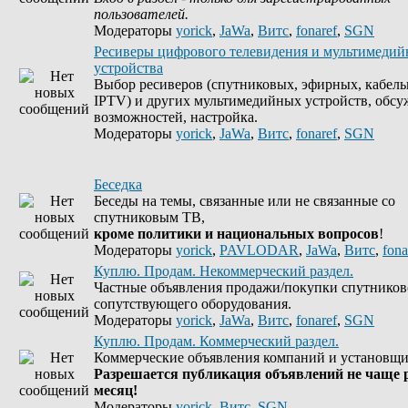
пользователей.
Модераторы
yorick
,
JaWa
,
Витс
,
fonaref
,
SGN
Ресиверы цифрового телевидения и мультимеди
устройства
Выбор ресиверов (спутниковых, эфирных, кабель
IPTV) и других мультимедийных устройств, обсу
возможностей, настройка.
Модераторы
yorick
,
JaWa
,
Витс
,
fonaref
,
SGN
Беседка
Беседы на темы, связанные или не связанные со
спутниковым ТВ,
кроме политики и национальных вопросов
!
Модераторы
yorick
,
PAVLODAR
,
JaWa
,
Витс
,
fona
Куплю. Продам. Некоммерческий раздел.
Частные объявления продажи/покупки спутников
сопутствующего оборудования.
Модераторы
yorick
,
JaWa
,
Витс
,
fonaref
,
SGN
Куплю. Продам. Коммерческий раздел.
Коммерческие объявления компаний и установщи
Разрешается публикация объявлений не чаще р
месяц!
Модераторы
yorick
,
Витс
,
SGN