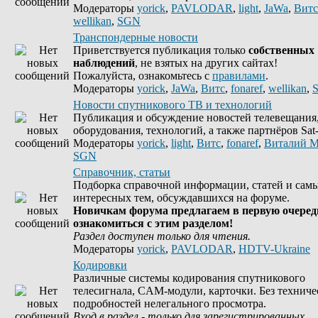
Модераторы
yorick
,
PAVLODAR
,
light
,
JaWa
,
Витс
wellikan
,
SGN
Транспондерные новости
Приветствуется публикация только
собственных
наблюдений
, не взятых на других сайтах!
Пожалуйста, ознакомьтесь с
правилами
.
Модераторы
yorick
,
JaWa
,
Витс
,
fonaref
,
wellikan
,
Новости спутникового ТВ и технологий
Публикация и обсуждение новостей телевещания
оборудования, технологий, а также партнёров Sat-
Модераторы
yorick
,
light
,
Витс
,
fonaref
,
Виталий М
SGN
Справочник, статьи
Подборка справочной информации, статей и сам
интересных тем, обсуждавшихся на форуме.
Новичкам форума предлагаем в первую очеред
ознакомиться с этим разделом!
Раздел доступен только для чтения.
Модераторы
yorick
,
PAVLODAR
,
HDTV-Ukraine
Кодировки
Различные системы кодирования спутникового
телесигнала, CAM-модули, карточки. Без техниче
подробностей нелегального просмотра.
Вход в раздел - только для зарегистрированных