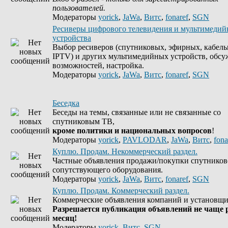
пользователей.
Модераторы
yorick
,
JaWa
,
Витс
,
fonaref
,
SGN
Ресиверы цифрового телевидения и мультимеди
устройства
Выбор ресиверов (спутниковых, эфирных, кабель
IPTV) и других мультимедийных устройств, обсу
возможностей, настройка.
Модераторы
yorick
,
JaWa
,
Витс
,
fonaref
,
SGN
Беседка
Беседы на темы, связанные или не связанные со
спутниковым ТВ,
кроме политики и национальных вопросов
!
Модераторы
yorick
,
PAVLODAR
,
JaWa
,
Витс
,
fona
Куплю. Продам. Некоммерческий раздел.
Частные объявления продажи/покупки спутников
сопутствующего оборудования.
Модераторы
yorick
,
JaWa
,
Витс
,
fonaref
,
SGN
Куплю. Продам. Коммерческий раздел.
Коммерческие объявления компаний и установщи
Разрешается публикация объявлений не чаще р
месяц!
Модераторы
yorick
,
Витс
,
SGN