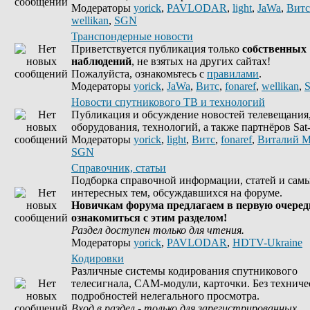
Модераторы
yorick
,
PAVLODAR
,
light
,
JaWa
,
Витс
wellikan
,
SGN
Транспондерные новости
Приветствуется публикация только
собственных
наблюдений
, не взятых на других сайтах!
Пожалуйста, ознакомьтесь с
правилами
.
Модераторы
yorick
,
JaWa
,
Витс
,
fonaref
,
wellikan
,
Новости спутникового ТВ и технологий
Публикация и обсуждение новостей телевещания
оборудования, технологий, а также партнёров Sat-
Модераторы
yorick
,
light
,
Витс
,
fonaref
,
Виталий М
SGN
Справочник, статьи
Подборка справочной информации, статей и сам
интересных тем, обсуждавшихся на форуме.
Новичкам форума предлагаем в первую очеред
ознакомиться с этим разделом!
Раздел доступен только для чтения.
Модераторы
yorick
,
PAVLODAR
,
HDTV-Ukraine
Кодировки
Различные системы кодирования спутникового
телесигнала, CAM-модули, карточки. Без техниче
подробностей нелегального просмотра.
Вход в раздел - только для зарегистрированных