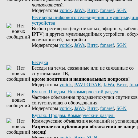
пользователей.
Модераторы
yorick
,
JaWa
,
Витс
,
fonaref
,
SGN
Ресиверы цифрового телевидения и мультимеди
устройства
Выбор ресиверов (спутниковых, эфирных, кабель
IPTV) и других мультимедийных устройств, обсу
возможностей, настройка.
Модераторы
yorick
,
JaWa
,
Витс
,
fonaref
,
SGN
Беседка
Беседы на темы, связанные или не связанные со
спутниковым ТВ,
кроме политики и национальных вопросов
!
Модераторы
yorick
,
PAVLODAR
,
JaWa
,
Витс
,
fona
Куплю. Продам. Некоммерческий раздел.
Частные объявления продажи/покупки спутников
сопутствующего оборудования.
Модераторы
yorick
,
JaWa
,
Витс
,
fonaref
,
SGN
Куплю. Продам. Коммерческий раздел.
Коммерческие объявления компаний и установщи
Разрешается публикация объявлений не чаще р
месяц!
Модераторы
yorick
,
Витс
,
SGN