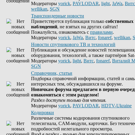
Модераторы
yorick
,
PAVLODAR
,
light
,
JaWa
,
Витс
wellikan
,
SGN
Транспондерные новости
Приветствуется публикация только
собственных
наблюдений
, не взятых на других сайтах!
Пожалуйста, ознакомьтесь с
правилами
.
Модераторы
yorick
,
JaWa
,
Витс
,
fonaref
,
wellikan
,
Новости спутникового ТВ и технологий
Публикация и обсуждение новостей телевещания
оборудования, технологий, а также партнёров Sat-
Модераторы
yorick
,
light
,
Витс
,
fonaref
,
Виталий М
SGN
Справочник, статьи
Подборка справочной информации, статей и сам
интересных тем, обсуждавшихся на форуме.
Новичкам форума предлагаем в первую очеред
ознакомиться с этим разделом!
Раздел доступен только для чтения.
Модераторы
yorick
,
PAVLODAR
,
HDTV-Ukraine
Кодировки
Различные системы кодирования спутникового
телесигнала, CAM-модули, карточки. Без техниче
подробностей нелегального просмотра.
Вход в раздел - только для зарегистрированных