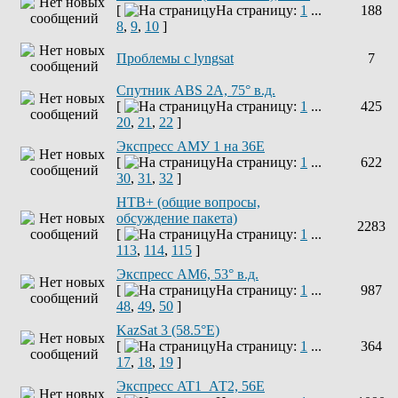
[
На страницу:
1
...
188
8
,
9
,
10
]
Проблемы с lyngsat
7
Спутник ABS 2A, 75° в.д.
[
На страницу:
1
...
425
20
,
21
,
22
]
Экспресс АМУ 1 на 36Е
[
На страницу:
1
...
622
30
,
31
,
32
]
НТВ+ (общие вопросы,
обсуждение пакета)
2283
[
На страницу:
1
...
113
,
114
,
115
]
Экспресс AM6, 53° в.д.
[
На страницу:
1
...
987
48
,
49
,
50
]
KazSat 3 (58.5°E)
[
На страницу:
1
...
364
17
,
18
,
19
]
Экспресс AT1_АТ2, 56E