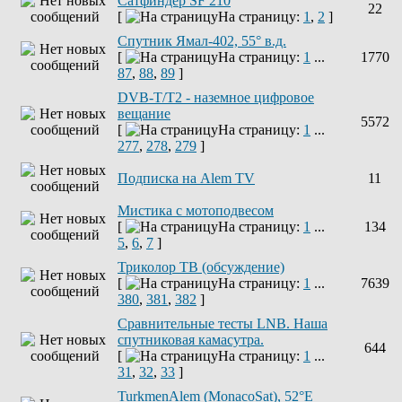
Сатфиндер SF 210
22
[
На страницу:
1
,
2
]
Спутник Ямал-402, 55° в.д.
[
На страницу:
1
...
1770
87
,
88
,
89
]
DVB-T/T2 - наземное цифровое
вещание
5572
[
На страницу:
1
...
277
,
278
,
279
]
Подписка на Alem TV
11
Мистика с мотоподвесом
[
На страницу:
1
...
134
5
,
6
,
7
]
Триколор ТВ (обсуждение)
[
На страницу:
1
...
7639
380
,
381
,
382
]
Сравнительные тесты LNB. Наша
спутниковая камасутра.
644
[
На страницу:
1
...
31
,
32
,
33
]
TurkmenAlem (MonacoSat), 52°E