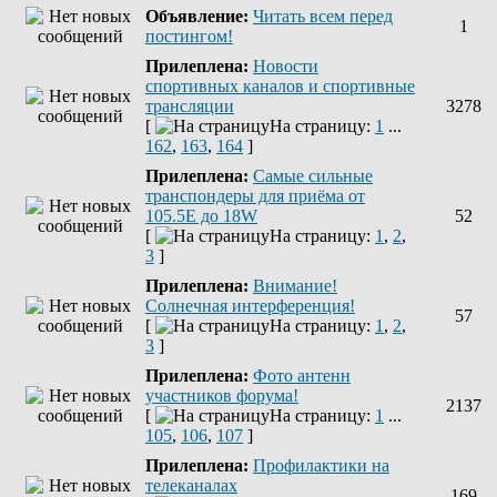
Объявление:
Читать всем перед
1
постингом!
Прилеплена:
Новости
спортивных каналов и спортивные
трансляции
3278
[
На страницу:
1
...
162
,
163
,
164
]
Прилеплена:
Самые сильные
транспондеры для приёма от
105.5Е до 18W
52
[
На страницу:
1
,
2
,
3
]
Прилеплена:
Внимание!
Солнечная интерференция!
57
[
На страницу:
1
,
2
,
3
]
Прилеплена:
Фото антенн
участников форума!
2137
[
На страницу:
1
...
105
,
106
,
107
]
Прилеплена:
Профилактики на
телеканалах
169