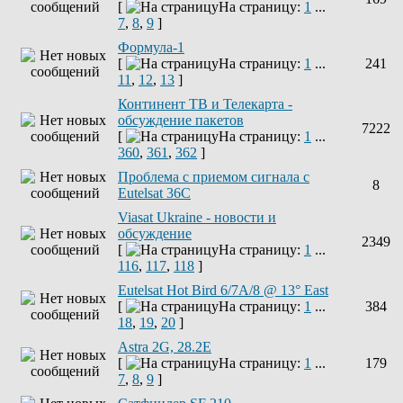
[
На страницу:
1
...
7
,
8
,
9
]
Формула-1
[
На страницу:
1
...
241
11
,
12
,
13
]
Континент ТВ и Телекарта -
обсуждение пакетов
7222
[
На страницу:
1
...
360
,
361
,
362
]
Проблема с приемом сигнала с
8
Eutelsat 36C
Viasat Ukraine - новости и
обсуждение
2349
[
На страницу:
1
...
116
,
117
,
118
]
Eutelsat Hot Bird 6/7A/8 @ 13° East
[
На страницу:
1
...
384
18
,
19
,
20
]
Astra 2G, 28.2E
[
На страницу:
1
...
179
7
,
8
,
9
]