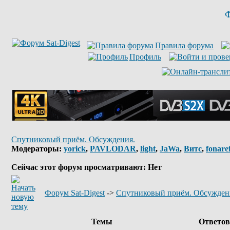
Ф
Правила форума
Профиль
Спутниковый приём. Обсуждения.
Модераторы:
yorick
,
PAVLODAR
,
light
,
JaWa
,
Витс
,
fonare
Сейчас этот форум просматривают: Нет
Форум Sat-Digest
->
Спутниковый приём. Обсужден
Темы
Ответо