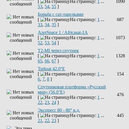
[
На страницу:
1
...
1090
53
,
54
,
55
]
Борьба с сат-тарелками
[
На страницу:
1
...
687
33
,
34
,
35
]
AzerSpace 1 / Africasat-1A
[
На страницу:
1
...
1073
52
,
53
,
54
]
T2-MI через спутник
[
На страницу:
1
...
1328
65
,
66
,
67
]
Turksat 42.0°E
[
На страницу:
1
...
154
6
,
7
,
8
]
Спутниковая платформа «Русский
мир» (56.0°E)
476
[
На страницу:
1
...
22
,
23
,
24
]
Экспресс 80 - 80° в.д.
[
На страницу:
1
...
445
21
,
22
,
23
]