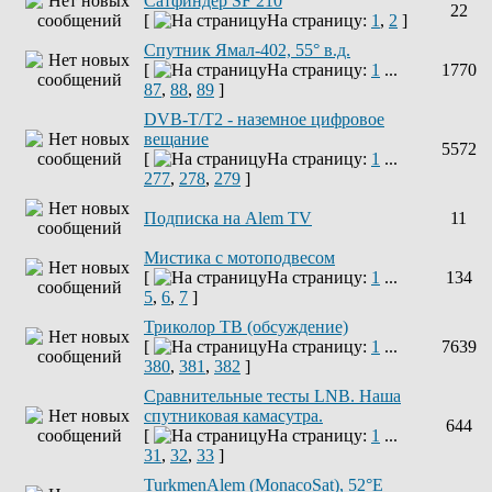
Сатфиндер SF 210
22
[
На страницу:
1
,
2
]
Спутник Ямал-402, 55° в.д.
[
На страницу:
1
...
1770
87
,
88
,
89
]
DVB-T/T2 - наземное цифровое
вещание
5572
[
На страницу:
1
...
277
,
278
,
279
]
Подписка на Alem TV
11
Мистика с мотоподвесом
[
На страницу:
1
...
134
5
,
6
,
7
]
Триколор ТВ (обсуждение)
[
На страницу:
1
...
7639
380
,
381
,
382
]
Сравнительные тесты LNB. Наша
спутниковая камасутра.
644
[
На страницу:
1
...
31
,
32
,
33
]
TurkmenAlem (MonacoSat), 52°E