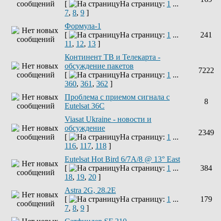
[
На страницу:
1
...
7
,
8
,
9
]
Формула-1
[
На страницу:
1
...
241
11
,
12
,
13
]
Континент ТВ и Телекарта -
обсуждение пакетов
7222
[
На страницу:
1
...
360
,
361
,
362
]
Проблема с приемом сигнала с
8
Eutelsat 36C
Viasat Ukraine - новости и
обсуждение
2349
[
На страницу:
1
...
116
,
117
,
118
]
Eutelsat Hot Bird 6/7A/8 @ 13° East
[
На страницу:
1
...
384
18
,
19
,
20
]
Astra 2G, 28.2E
[
На страницу:
1
...
179
7
,
8
,
9
]