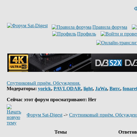
Ф
Правила форума
Профиль
Спутниковый приём. Обсуждения.
Модераторы:
yorick
,
PAVLODAR
,
light
,
JaWa
,
Витс
,
fonare
Сейчас этот форум просматривают: Нет
Форум Sat-Digest
->
Спутниковый приём. Обсужден
Темы
Ответо