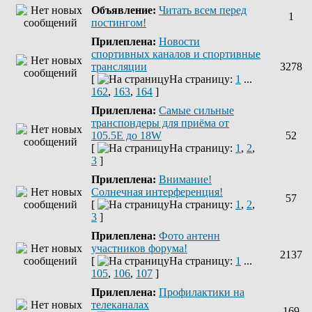
Объявление:
Читать всем перед
1
постингом!
Прилеплена:
Новости
спортивных каналов и спортивные
трансляции
3278
[
На страницу:
1
...
162
,
163
,
164
]
Прилеплена:
Самые сильные
транспондеры для приёма от
105.5Е до 18W
52
[
На страницу:
1
,
2
,
3
]
Прилеплена:
Внимание!
Солнечная интерференция!
57
[
На страницу:
1
,
2
,
3
]
Прилеплена:
Фото антенн
участников форума!
2137
[
На страницу:
1
...
105
,
106
,
107
]
Прилеплена:
Профилактики на
телеканалах
169