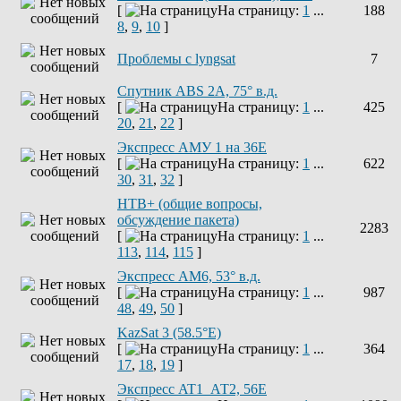
[
На страницу:
1
...
188
8
,
9
,
10
]
Проблемы с lyngsat
7
Спутник ABS 2A, 75° в.д.
[
На страницу:
1
...
425
20
,
21
,
22
]
Экспресс АМУ 1 на 36Е
[
На страницу:
1
...
622
30
,
31
,
32
]
НТВ+ (общие вопросы,
обсуждение пакета)
2283
[
На страницу:
1
...
113
,
114
,
115
]
Экспресс AM6, 53° в.д.
[
На страницу:
1
...
987
48
,
49
,
50
]
KazSat 3 (58.5°E)
[
На страницу:
1
...
364
17
,
18
,
19
]
Экспресс AT1_АТ2, 56E