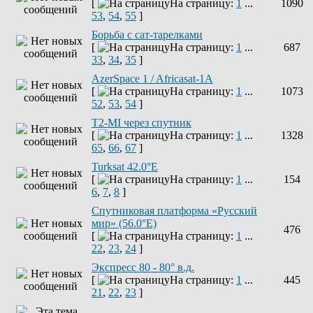
[
На страницу:
1
...
1090
53
,
54
,
55
]
Борьба с сат-тарелками
[
На страницу:
1
...
687
33
,
34
,
35
]
AzerSpace 1 / Africasat-1A
[
На страницу:
1
...
1073
52
,
53
,
54
]
T2-MI через спутник
[
На страницу:
1
...
1328
65
,
66
,
67
]
Turksat 42.0°E
[
На страницу:
1
...
154
6
,
7
,
8
]
Спутниковая платформа «Русский
мир» (56.0°E)
476
[
На страницу:
1
...
22
,
23
,
24
]
Экспресс 80 - 80° в.д.
[
На страницу:
1
...
445
21
,
22
,
23
]