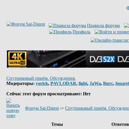
Ф
Правила форума
Профиль
Спутниковый приём. Обсуждения.
Модераторы:
yorick
,
PAVLODAR
,
light
,
JaWa
,
Витс
,
fonare
Сейчас этот форум просматривают: Нет
Форум Sat-Digest
->
Спутниковый приём. Обсужден
Темы
Ответо