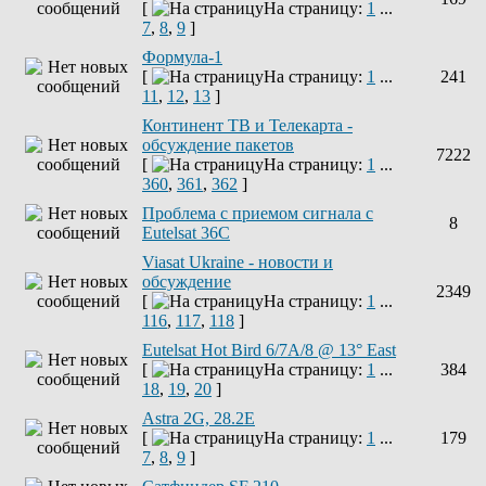
[
На страницу:
1
...
7
,
8
,
9
]
Формула-1
[
На страницу:
1
...
241
11
,
12
,
13
]
Континент ТВ и Телекарта -
обсуждение пакетов
7222
[
На страницу:
1
...
360
,
361
,
362
]
Проблема с приемом сигнала с
8
Eutelsat 36C
Viasat Ukraine - новости и
обсуждение
2349
[
На страницу:
1
...
116
,
117
,
118
]
Eutelsat Hot Bird 6/7A/8 @ 13° East
[
На страницу:
1
...
384
18
,
19
,
20
]
Astra 2G, 28.2E
[
На страницу:
1
...
179
7
,
8
,
9
]