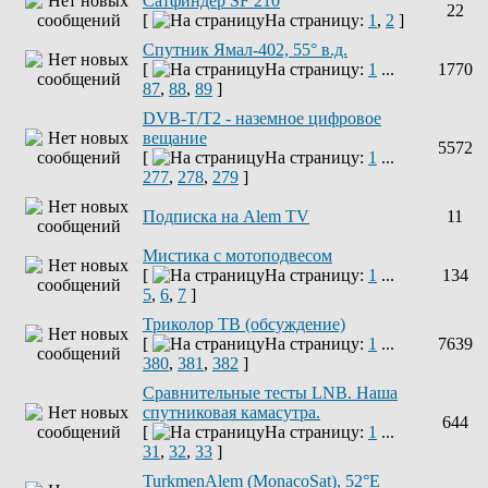
Сатфиндер SF 210
22
[
На страницу:
1
,
2
]
Спутник Ямал-402, 55° в.д.
[
На страницу:
1
...
1770
87
,
88
,
89
]
DVB-T/T2 - наземное цифровое
вещание
5572
[
На страницу:
1
...
277
,
278
,
279
]
Подписка на Alem TV
11
Мистика с мотоподвесом
[
На страницу:
1
...
134
5
,
6
,
7
]
Триколор ТВ (обсуждение)
[
На страницу:
1
...
7639
380
,
381
,
382
]
Сравнительные тесты LNB. Наша
спутниковая камасутра.
644
[
На страницу:
1
...
31
,
32
,
33
]
TurkmenAlem (MonacoSat), 52°E