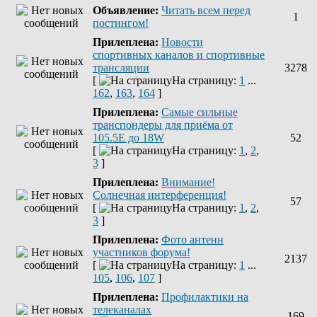
Объявление:
Читать всем перед
1
постингом!
Прилеплена:
Новости
спортивных каналов и спортивные
трансляции
3278
[
На страницу:
1
...
162
,
163
,
164
]
Прилеплена:
Самые сильные
транспондеры для приёма от
105.5Е до 18W
52
[
На страницу:
1
,
2
,
3
]
Прилеплена:
Внимание!
Солнечная интерференция!
57
[
На страницу:
1
,
2
,
3
]
Прилеплена:
Фото антенн
участников форума!
2137
[
На страницу:
1
...
105
,
106
,
107
]
Прилеплена:
Профилактики на
телеканалах
169