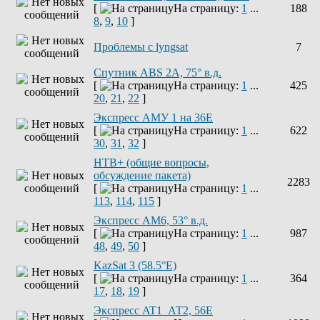
[
На страницу:
1
...
188
8
,
9
,
10
]
Проблемы с lyngsat
7
Спутник ABS 2A, 75° в.д.
[
На страницу:
1
...
425
20
,
21
,
22
]
Экспресс АМУ 1 на 36Е
[
На страницу:
1
...
622
30
,
31
,
32
]
НТВ+ (общие вопросы,
обсуждение пакета)
2283
[
На страницу:
1
...
113
,
114
,
115
]
Экспресс AM6, 53° в.д.
[
На страницу:
1
...
987
48
,
49
,
50
]
KazSat 3 (58.5°E)
[
На страницу:
1
...
364
17
,
18
,
19
]
Экспресс AT1_АТ2, 56E