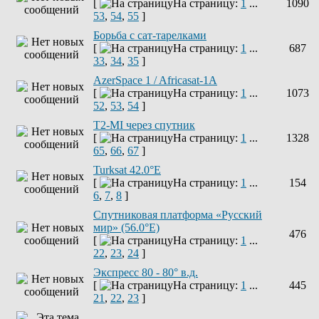
[
На страницу:
1
...
1090
53
,
54
,
55
]
Борьба с сат-тарелками
[
На страницу:
1
...
687
33
,
34
,
35
]
AzerSpace 1 / Africasat-1A
[
На страницу:
1
...
1073
52
,
53
,
54
]
T2-MI через спутник
[
На страницу:
1
...
1328
65
,
66
,
67
]
Turksat 42.0°E
[
На страницу:
1
...
154
6
,
7
,
8
]
Спутниковая платформа «Русский
мир» (56.0°E)
476
[
На страницу:
1
...
22
,
23
,
24
]
Экспресс 80 - 80° в.д.
[
На страницу:
1
...
445
21
,
22
,
23
]