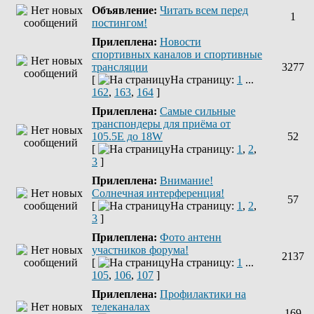
Объявление:
Читать всем перед
1
постингом!
Прилеплена:
Новости
спортивных каналов и спортивные
трансляции
3277
[
На страницу:
1
...
162
,
163
,
164
]
Прилеплена:
Самые сильные
транспондеры для приёма от
105.5Е до 18W
52
[
На страницу:
1
,
2
,
3
]
Прилеплена:
Внимание!
Солнечная интерференция!
57
[
На страницу:
1
,
2
,
3
]
Прилеплена:
Фото антенн
участников форума!
2137
[
На страницу:
1
...
105
,
106
,
107
]
Прилеплена:
Профилактики на
телеканалах
169