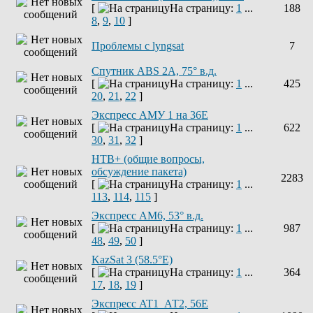
[
На страницу:
1
...
188
8
,
9
,
10
]
Проблемы с lyngsat
7
Спутник ABS 2A, 75° в.д.
[
На страницу:
1
...
425
20
,
21
,
22
]
Экспресс АМУ 1 на 36Е
[
На страницу:
1
...
622
30
,
31
,
32
]
НТВ+ (общие вопросы,
обсуждение пакета)
2283
[
На страницу:
1
...
113
,
114
,
115
]
Экспресс AM6, 53° в.д.
[
На страницу:
1
...
987
48
,
49
,
50
]
KazSat 3 (58.5°E)
[
На страницу:
1
...
364
17
,
18
,
19
]
Экспресс AT1_АТ2, 56E