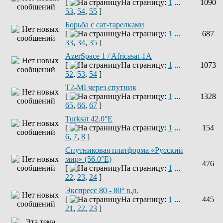
[
На страницу:
1
...
1090
53
,
54
,
55
]
Борьба с сат-тарелками
[
На страницу:
1
...
687
33
,
34
,
35
]
AzerSpace 1 / Africasat-1A
[
На страницу:
1
...
1073
52
,
53
,
54
]
T2-MI через спутник
[
На страницу:
1
...
1328
65
,
66
,
67
]
Turksat 42.0°E
[
На страницу:
1
...
154
6
,
7
,
8
]
Спутниковая платформа «Русский
мир» (56.0°E)
476
[
На страницу:
1
...
22
,
23
,
24
]
Экспресс 80 - 80° в.д.
[
На страницу:
1
...
445
21
,
22
,
23
]