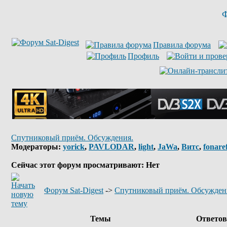
Ф
Правила форума
Профиль
Спутниковый приём. Обсуждения.
Модераторы:
yorick
,
PAVLODAR
,
light
,
JaWa
,
Витс
,
fonare
Сейчас этот форум просматривают: Нет
Форум Sat-Digest
->
Спутниковый приём. Обсужден
Темы
Ответо