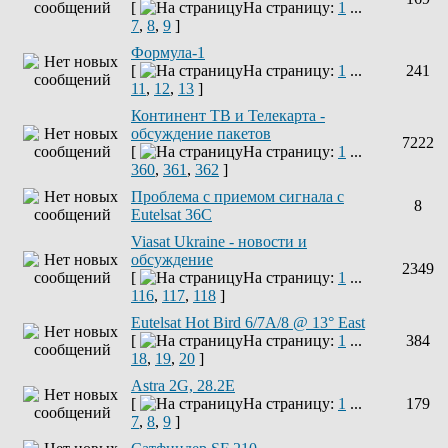
[
На страницу:
1
...
7
,
8
,
9
]
Формула-1
[
На страницу:
1
...
241
11
,
12
,
13
]
Континент ТВ и Телекарта -
обсуждение пакетов
7222
[
На страницу:
1
...
360
,
361
,
362
]
Проблема с приемом сигнала с
8
Eutelsat 36C
Viasat Ukraine - новости и
обсуждение
2349
[
На страницу:
1
...
116
,
117
,
118
]
Eutelsat Hot Bird 6/7A/8 @ 13° East
[
На страницу:
1
...
384
18
,
19
,
20
]
Astra 2G, 28.2E
[
На страницу:
1
...
179
7
,
8
,
9
]