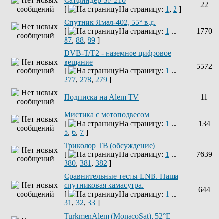
Сатфиндер SF 210
22
[
На страницу:
1
,
2
]
Спутник Ямал-402, 55° в.д.
[
На страницу:
1
...
1770
87
,
88
,
89
]
DVB-T/T2 - наземное цифровое
вещание
5572
[
На страницу:
1
...
277
,
278
,
279
]
Подписка на Alem TV
11
Мистика с мотоподвесом
[
На страницу:
1
...
134
5
,
6
,
7
]
Триколор ТВ (обсуждение)
[
На страницу:
1
...
7639
380
,
381
,
382
]
Сравнительные тесты LNB. Наша
спутниковая камасутра.
644
[
На страницу:
1
...
31
,
32
,
33
]
TurkmenAlem (MonacoSat), 52°E