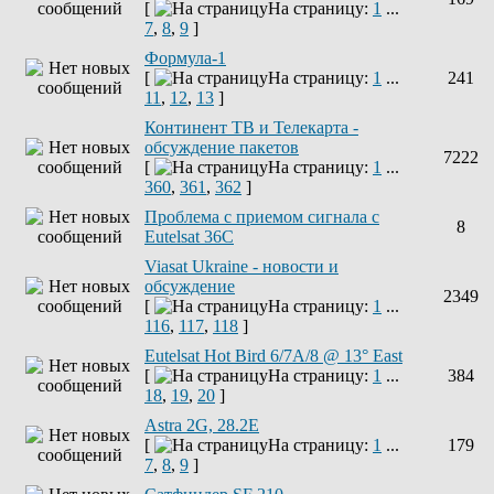
[
На страницу:
1
...
7
,
8
,
9
]
Формула-1
[
На страницу:
1
...
241
11
,
12
,
13
]
Континент ТВ и Телекарта -
обсуждение пакетов
7222
[
На страницу:
1
...
360
,
361
,
362
]
Проблема с приемом сигнала с
8
Eutelsat 36C
Viasat Ukraine - новости и
обсуждение
2349
[
На страницу:
1
...
116
,
117
,
118
]
Eutelsat Hot Bird 6/7A/8 @ 13° East
[
На страницу:
1
...
384
18
,
19
,
20
]
Astra 2G, 28.2E
[
На страницу:
1
...
179
7
,
8
,
9
]