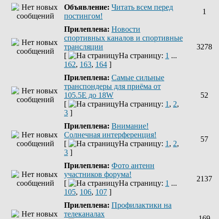
Объявление:
Читать всем перед
1
постингом!
Прилеплена:
Новости
спортивных каналов и спортивные
трансляции
3278
[
На страницу:
1
...
162
,
163
,
164
]
Прилеплена:
Самые сильные
транспондеры для приёма от
105.5Е до 18W
52
[
На страницу:
1
,
2
,
3
]
Прилеплена:
Внимание!
Солнечная интерференция!
57
[
На страницу:
1
,
2
,
3
]
Прилеплена:
Фото антенн
участников форума!
2137
[
На страницу:
1
...
105
,
106
,
107
]
Прилеплена:
Профилактики на
телеканалах
169