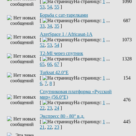
[
На страницу:
1
...
1090
53
,
54
,
55
]
Борьба с сат-тарелками
[
На страницу:
1
...
687
33
,
34
,
35
]
AzerSpace 1 / Africasat-1A
[
На страницу:
1
...
1073
52
,
53
,
54
]
T2-MI через спутник
[
На страницу:
1
...
1328
65
,
66
,
67
]
Turksat 42.0°E
[
На страницу:
1
...
154
6
,
7
,
8
]
Спутниковая платформа «Русский
мир» (56.0°E)
476
[
На страницу:
1
...
22
,
23
,
24
]
Экспресс 80 - 80° в.д.
[
На страницу:
1
...
445
21
,
22
,
23
]