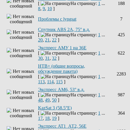
[
На страницу:
1
...
188
8
,
9
,
10
]
Проблемы с lyngsat
7
Спутник ABS 2A, 75° в.д.
[
На страницу:
1
...
425
20
,
21
,
22
]
Экспресс АМУ 1 на 36Е
[
На страницу:
1
...
622
30
,
31
,
32
]
НТВ+ (общие вопросы,
обсуждение пакета)
2283
[
На страницу:
1
...
113
,
114
,
115
]
Экспресс AM6, 53° в.д.
[
На страницу:
1
...
987
48
,
49
,
50
]
KazSat 3 (58.5°E)
[
На страницу:
1
...
364
17
,
18
,
19
]
Экспресс AT1_АТ2, 56E