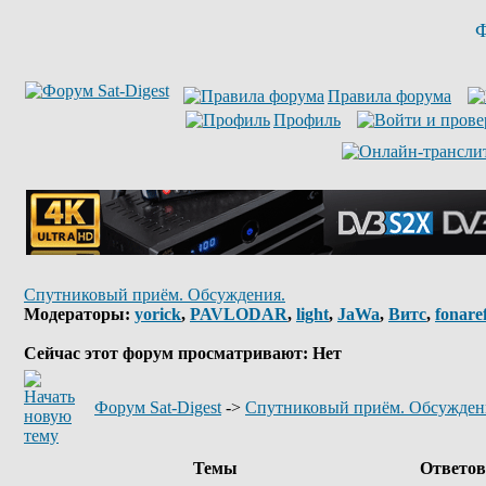
Ф
Правила форума
Профиль
Спутниковый приём. Обсуждения.
Модераторы:
yorick
,
PAVLODAR
,
light
,
JaWa
,
Витс
,
fonare
Сейчас этот форум просматривают: Нет
Форум Sat-Digest
->
Спутниковый приём. Обсужден
Темы
Ответо