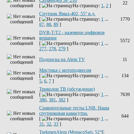
Сатфиндер SF 210
22
[
На страницу:
1
,
2
]
Спутник Ямал-402, 55° в.д.
[
На страницу:
1
...
1770
87
,
88
,
89
]
DVB-T/T2 - наземное цифровое
вещание
5572
[
На страницу:
1
...
277
,
278
,
279
]
Подписка на Alem TV
11
Мистика с мотоподвесом
[
На страницу:
1
...
134
5
,
6
,
7
]
Триколор ТВ (обсуждение)
[
На страницу:
1
...
7639
380
,
381
,
382
]
Сравнительные тесты LNB. Наша
спутниковая камасутра.
644
[
На страницу:
1
...
31
,
32
,
33
]
TurkmenAlem (MonacoSat), 52°E