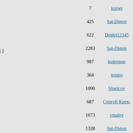
7
kurser
425
Sat-Digest
622
Dmitri12345
2283
Sat-Digest
5
]
987
kulerman
364
tempo
1090
Sharicov
687
Сергей Киев.
1073
vmaloy
1328
Sat-Digest