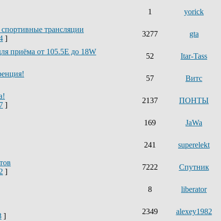
1
yorick
 спортивные трансляции
3277
gta
4
]
ля приёма от 105.5Е до 18W
52
Itar-Tass
ренция!
57
Витс
а!
2137
ПОНТЫ
7
]
169
JaWa
241
superelekt
тов
7222
Спутник
2
]
8
liberator
2349
alexey1982
8
]