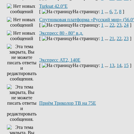
Turksat 42.0°E
[
На страницу:
1
...
6
,
7
,
8
]
Спутниковая платформа «Русский мир» (56.0
[
На страницу:
1
...
22
,
23
,
24
]
Экспресс 80 - 80° в.д.
[
На страницу:
1
...
21
,
22
,
23
]
Экспресс AT2, 140E
[
На страницу:
1
...
13
,
14
,
15
]
Приём Триколор ТВ на 75Е