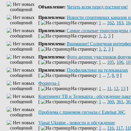
Объявление:
Читать всем перед постингом!
Прилеплена:
Новости спортивных каналов и
[
На страницу:
1
...
162
,
163
,
16
Прилеплена:
Самые сильные транспондеры д
[
На страницу:
1
,
2
,
3
]
Прилеплена:
Внимание! Солнечная интерфе
[
На страницу:
1
,
2
,
3
]
Прилеплена:
Фото антенн участников форум
[
На страницу:
1
...
105
,
106
,
10
Прилеплена:
Профилактики на телеканалах
[
На страницу:
1
...
7
,
8
,
9
]
Формула-1
[
На страницу:
1
...
11
,
12
,
13
]
Континент ТВ и Телекарта - обсуждение паке
[
На страницу:
1
...
360
,
361
,
36
Проблема с приемом сигнала с Eutelsat 36C
Viasat Ukraine - новости и обсуждение
[
На страницу:
1
...
116
,
117
,
11