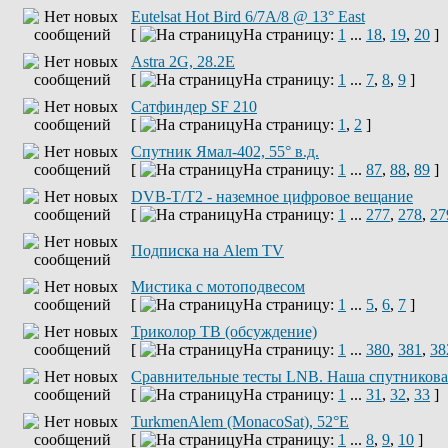
Eutelsat Hot Bird 6/7A/8 @ 13° East
[
На страницу:
1
...
18
,
19
,
20
]
Astra 2G, 28.2E
[
На страницу:
1
...
7
,
8
,
9
]
Сатфиндер SF 210
[
На страницу:
1
,
2
]
Спутник Ямал-402, 55° в.д.
[
На страницу:
1
...
87
,
88
,
89
]
DVB-T/T2 - наземное цифровое вещание
[
На страницу:
1
...
277
,
278
,
27
Подписка на Alem TV
Мистика с мотоподвесом
[
На страницу:
1
...
5
,
6
,
7
]
Триколор ТВ (обсуждение)
[
На страницу:
1
...
380
,
381
,
38
Сравнительные тесты LNB. Наша спутниковая
[
На страницу:
1
...
31
,
32
,
33
]
TurkmenAlem (MonacoSat), 52°E
[
На страницу:
1
...
8
,
9
,
10
]