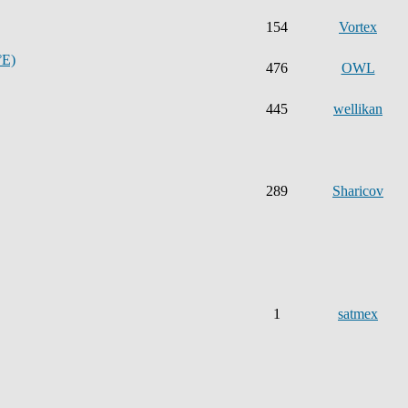
154
Vortex
°E)
476
OWL
445
wellikan
289
Sharicov
1
satmex