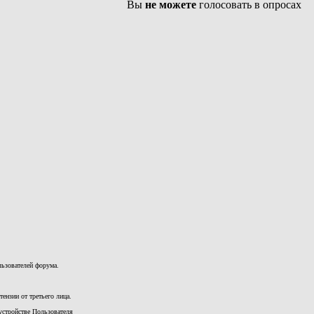
Вы
не можете
голосовать в опросах
льзователей форума.
ензии от третьего лица.
устройстве Пользователя