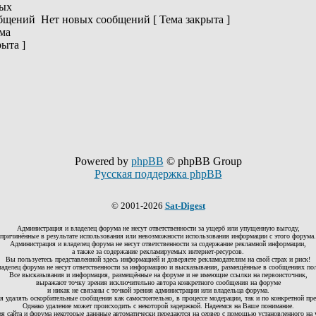
Нет новых сообщений [ Тема закрыта ]
Powered by
phpBB
© phpBB Group
Русская поддержка phpBB
© 2001-2026
Sat-Digest
Администрация и владелец форума не несут ответственности за ущерб или упущенную выгоду,
причинённые в результате использования или невозможности использования информации с этого форума.
Администрация и владелец форума не несут ответственности за содержание рекламной информации,
а также за содержание рекламируемых интернет-ресурсов.
Вы пользуетесь представленной здесь информацией и доверяете рекламодателям на свой страх и риск!
аделец форума не несут ответственности за информацию и высказывания, размещённые в сообщениях по
Все высказывания и информация, размещённые на форуме и не имеющие ссылки на первоисточник,
выражают точку зрения исключительно автора конкретного сообщения на форуме
и никак не связаны с точкой зрения администрации или владельца форума.
я удалять оскорбительные сообщения как самостоятельно, в процессе модерации, так и по конкретной прет
Однако удаление может происходить с некоторой задержкой. Надеемся на Ваше понимание.
ия сайта и форума некоторые даннные автоматически передаются на сервер с помощью установленного на 