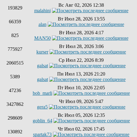
Вс Авг 02, 2026 12:38
193829
malahini
Вт Июл 28, 2026 13:55
66359
alan
Вт Июл 28, 2026 4:17
825
MAN50
Вт Июл 28, 2026 3:06
775927
kurser
Ср Июл 22, 2026 8:39
2060515
galsat
Пн Июл 13, 2026 21:20
5389
galsat
Пт Июл 10, 2026 22:05
47236
bob_marli
Чт Июл 09, 2026 5:47
3427862
gera5
Вс Июл 05, 2026 12:35
298609
goblin_64
Чт Июл 02, 2026 17:45
130892
spartak73