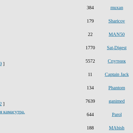
384
muxan
179
Sharicov
22
MAN50
1770
Sat-Digest
5572
Спутник
9
]
11
Captain Jack
134
Phantom
7639
ganimed
2
]
 камасутра.
644
Parol
188
MAbish