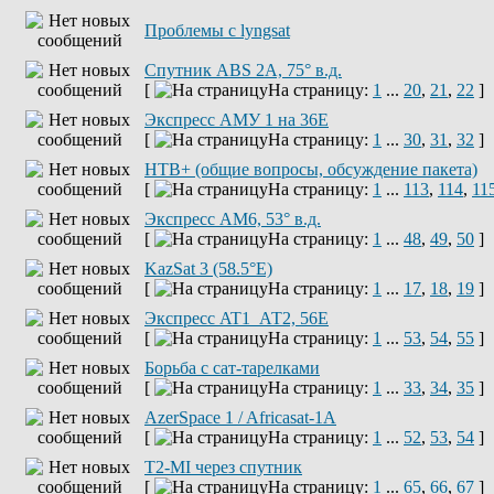
Проблемы с lyngsat
Спутник ABS 2A, 75° в.д.
[
На страницу:
1
...
20
,
21
,
22
]
Экспресс АМУ 1 на 36Е
[
На страницу:
1
...
30
,
31
,
32
]
НТВ+ (общие вопросы, обсуждение пакета)
[
На страницу:
1
...
113
,
114
,
11
Экспресс AM6, 53° в.д.
[
На страницу:
1
...
48
,
49
,
50
]
KazSat 3 (58.5°E)
[
На страницу:
1
...
17
,
18
,
19
]
Экспресс AT1_АТ2, 56E
[
На страницу:
1
...
53
,
54
,
55
]
Борьба с сат-тарелками
[
На страницу:
1
...
33
,
34
,
35
]
AzerSpace 1 / Africasat-1A
[
На страницу:
1
...
52
,
53
,
54
]
T2-MI через спутник
[
На страницу:
1
...
65
,
66
,
67
]