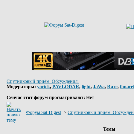
Спутниковый приём. Обсуждения.
Модераторы:
yorick
,
PAVLODAR
,
light
,
JaWa
,
Витс
,
fonare
Сейчас этот форум просматривают: Нет
Форум Sat-Digest
->
Спутниковый приём. Обсужден
Темы