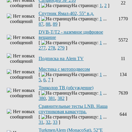
Сатфиндер SF 210
22
[
На страницу:
1
,
2
]
Спутник Ямал-402, 55° в.д.
[
На страницу:
1
...
1770
87
,
88
,
89
]
DVB-T/T2 - наземное цифровое
вещание
5572
[
На страницу:
1
...
277
,
278
,
279
]
Подписка на Alem TV
11
Мистика с мотоподвесом
[
На страницу:
1
...
134
5
,
6
,
7
]
Триколор ТВ (обсуждение)
[
На страницу:
1
...
7639
380
,
381
,
382
]
Сравнительные тесты LNB. Наша
спутниковая камасутра.
644
[
На страницу:
1
...
31
,
32
,
33
]
TurkmenAlem (MonacoSat), 52°E