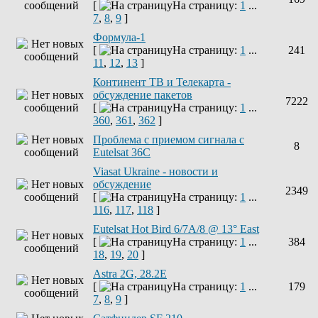
[
На страницу:
1
...
7
,
8
,
9
]
Формула-1
[
На страницу:
1
...
241
11
,
12
,
13
]
Континент ТВ и Телекарта -
обсуждение пакетов
7222
[
На страницу:
1
...
360
,
361
,
362
]
Проблема с приемом сигнала с
8
Eutelsat 36C
Viasat Ukraine - новости и
обсуждение
2349
[
На страницу:
1
...
116
,
117
,
118
]
Eutelsat Hot Bird 6/7A/8 @ 13° East
[
На страницу:
1
...
384
18
,
19
,
20
]
Astra 2G, 28.2E
[
На страницу:
1
...
179
7
,
8
,
9
]