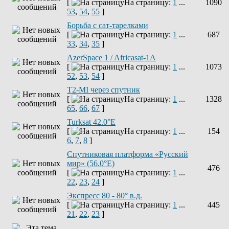
[
На страницу:
1
...
1090
53
,
54
,
55
]
Борьба с сат-тарелками
[
На страницу:
1
...
687
33
,
34
,
35
]
AzerSpace 1 / Africasat-1A
[
На страницу:
1
...
1073
52
,
53
,
54
]
T2-MI через спутник
[
На страницу:
1
...
1328
65
,
66
,
67
]
Turksat 42.0°E
[
На страницу:
1
...
154
6
,
7
,
8
]
Спутниковая платформа «Русский
мир» (56.0°E)
476
[
На страницу:
1
...
22
,
23
,
24
]
Экспресс 80 - 80° в.д.
[
На страницу:
1
...
445
21
,
22
,
23
]