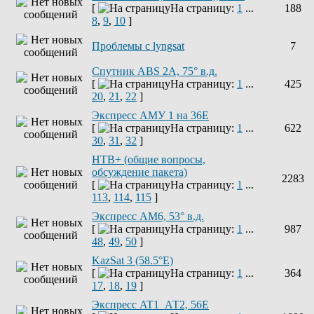
[
На страницу:
1
...
188
8
,
9
,
10
]
Проблемы с lyngsat
7
Спутник ABS 2A, 75° в.д.
[
На страницу:
1
...
425
20
,
21
,
22
]
Экспресс АМУ 1 на 36Е
[
На страницу:
1
...
622
30
,
31
,
32
]
НТВ+ (общие вопросы,
обсуждение пакета)
2283
[
На страницу:
1
...
113
,
114
,
115
]
Экспресс AM6, 53° в.д.
[
На страницу:
1
...
987
48
,
49
,
50
]
KazSat 3 (58.5°E)
[
На страницу:
1
...
364
17
,
18
,
19
]
Экспресс AT1_АТ2, 56E