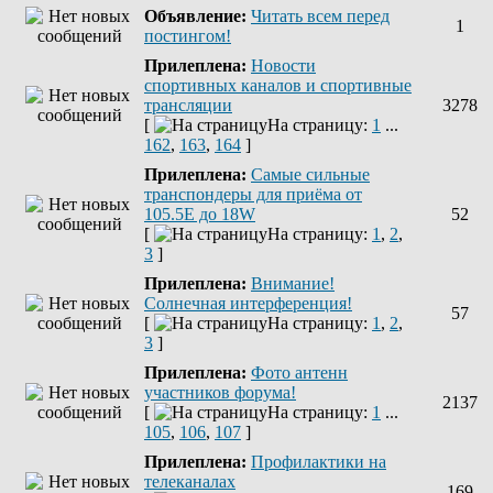
Объявление:
Читать всем перед
1
постингом!
Прилеплена:
Новости
спортивных каналов и спортивные
трансляции
3278
[
На страницу:
1
...
162
,
163
,
164
]
Прилеплена:
Самые сильные
транспондеры для приёма от
105.5Е до 18W
52
[
На страницу:
1
,
2
,
3
]
Прилеплена:
Внимание!
Солнечная интерференция!
57
[
На страницу:
1
,
2
,
3
]
Прилеплена:
Фото антенн
участников форума!
2137
[
На страницу:
1
...
105
,
106
,
107
]
Прилеплена:
Профилактики на
телеканалах
169