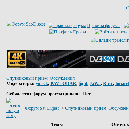
Ф
Правила форума
Профиль
Спутниковый приём. Обсуждения.
Модераторы:
yorick
,
PAVLODAR
,
light
,
JaWa
,
Витс
,
fonare
Сейчас этот форум просматривают: Нет
Форум Sat-Digest
->
Спутниковый приём. Обсужден
Темы
Ответо