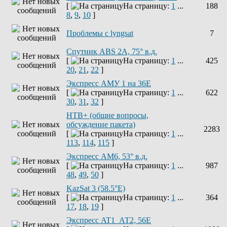
[
На страницу:
1
...
188
8
,
9
,
10
]
Проблемы с lyngsat
7
Спутник ABS 2A, 75° в.д.
[
На страницу:
1
...
425
20
,
21
,
22
]
Экспресс АМУ 1 на 36Е
[
На страницу:
1
...
622
30
,
31
,
32
]
НТВ+ (общие вопросы,
обсуждение пакета)
2283
[
На страницу:
1
...
113
,
114
,
115
]
Экспресс AM6, 53° в.д.
[
На страницу:
1
...
987
48
,
49
,
50
]
KazSat 3 (58.5°E)
[
На страницу:
1
...
364
17
,
18
,
19
]
Экспресс AT1_АТ2, 56E