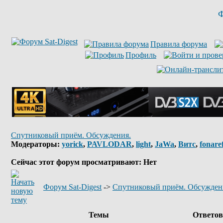
Ф
Правила форума
Профиль
Спутниковый приём. Обсуждения.
Модераторы:
yorick
,
PAVLODAR
,
light
,
JaWa
,
Витс
,
fonare
Сейчас этот форум просматривают: Нет
Форум Sat-Digest
->
Спутниковый приём. Обсужден
Темы
Ответо