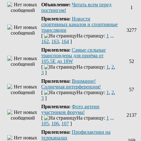
Объявление:
Читать всем перед
1
постингом!
Прилеплена:
Новости
спортивных каналов и спортивные
трансляции
3277
[
На страницу:
1
...
162
,
163
,
164
]
Прилеплена:
Самые сильные
транспондеры для приёма от
105.5Е до 18W
52
[
На страницу:
1
,
2
,
3
]
Прилеплена:
Внимание!
Солнечная интерференция!
57
[
На страницу:
1
,
2
,
3
]
Прилеплена:
Фото антенн
участников форума!
2137
[
На страницу:
1
...
105
,
106
,
107
]
Прилеплена:
Профилактики на
телеканалах
169