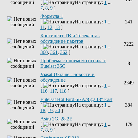
[
На страницу:
1
...
7
,
8
,
9
]
Формула-1
[
На страницу:
1
...
241
11
,
12
,
13
]
Континент ТВ и Телекарта -
обсуждение пакетов
7222
[
На страницу:
1
...
360
,
361
,
362
]
Проблема с приемом сигнала с
8
Eutelsat 36C
Viasat Ukraine - новости и
обсуждение
2349
[
На страницу:
1
...
116
,
117
,
118
]
Eutelsat Hot Bird 6/7A/8 @ 13° East
[
На страницу:
1
...
384
18
,
19
,
20
]
Astra 2G, 28.2E
[
На страницу:
1
...
179
7
,
8
,
9
]