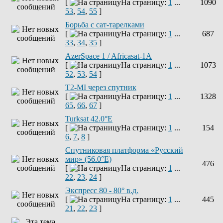
[
На страницу:
1
...
1090
53
,
54
,
55
]
Борьба с сат-тарелками
[
На страницу:
1
...
687
33
,
34
,
35
]
AzerSpace 1 / Africasat-1A
[
На страницу:
1
...
1073
52
,
53
,
54
]
T2-MI через спутник
[
На страницу:
1
...
1328
65
,
66
,
67
]
Turksat 42.0°E
[
На страницу:
1
...
154
6
,
7
,
8
]
Спутниковая платформа «Русский
мир» (56.0°E)
476
[
На страницу:
1
...
22
,
23
,
24
]
Экспресс 80 - 80° в.д.
[
На страницу:
1
...
445
21
,
22
,
23
]