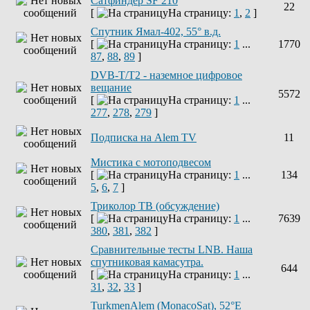
Сатфиндер SF 210
22
[
На страницу:
1
,
2
]
Спутник Ямал-402, 55° в.д.
[
На страницу:
1
...
1770
87
,
88
,
89
]
DVB-T/T2 - наземное цифровое
вещание
5572
[
На страницу:
1
...
277
,
278
,
279
]
Подписка на Alem TV
11
Мистика с мотоподвесом
[
На страницу:
1
...
134
5
,
6
,
7
]
Триколор ТВ (обсуждение)
[
На страницу:
1
...
7639
380
,
381
,
382
]
Сравнительные тесты LNB. Наша
спутниковая камасутра.
644
[
На страницу:
1
...
31
,
32
,
33
]
TurkmenAlem (MonacoSat), 52°E