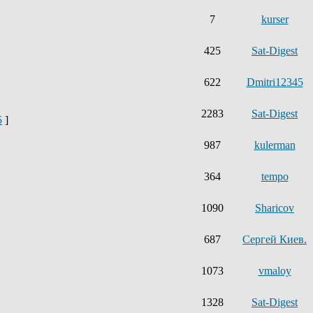
7
kurser
425
Sat-Digest
622
Dmitri12345
2283
Sat-Digest
5
]
987
kulerman
364
tempo
1090
Sharicov
687
Сергей Киев.
1073
vmaloy
1328
Sat-Digest