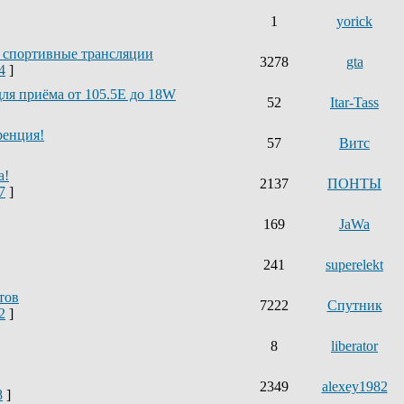
1
yorick
 спортивные трансляции
3278
gta
4
]
ля приёма от 105.5Е до 18W
52
Itar-Tass
ренция!
57
Витс
а!
2137
ПОНТЫ
7
]
169
JaWa
241
superelekt
тов
7222
Спутник
2
]
8
liberator
2349
alexey1982
8
]