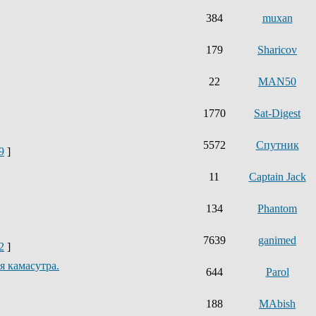
384
muxan
179
Sharicov
22
MAN50
1770
Sat-Digest
5572
Спутник
9
]
11
Captain Jack
134
Phantom
7639
ganimed
2
]
 камасутра.
644
Parol
188
MAbish