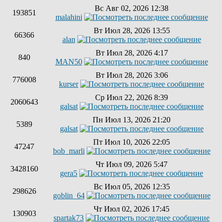
Вс Авг 02, 2026 12:38
193851
malahini
Вт Июл 28, 2026 13:55
66366
alan
Вт Июл 28, 2026 4:17
840
MAN50
Вт Июл 28, 2026 3:06
776008
kurser
Ср Июл 22, 2026 8:39
2060643
galsat
Пн Июл 13, 2026 21:20
5389
galsat
Пт Июл 10, 2026 22:05
47247
bob_marli
Чт Июл 09, 2026 5:47
3428160
gera5
Вс Июл 05, 2026 12:35
298626
goblin_64
Чт Июл 02, 2026 17:45
130903
spartak73