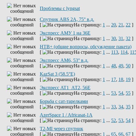
Проблемы с lyngsat
Спутник ABS 2A, 75° в.д.
[
На страницу:
1
...
20
,
21
,
22
]
Экспресс АМУ 1 на 36Е
[
На страницу:
1
...
30
,
31
,
32
]
НТВ+ (общие вопросы, обсуждение пакета)
[
На страницу:
1
...
113
,
114
,
11
Экспресс AM6, 53° в.д.
[
На страницу:
1
...
48
,
49
,
50
]
KazSat 3 (58.5°E)
[
На страницу:
1
...
17
,
18
,
19
]
Экспресс AT1_АТ2, 56E
[
На страницу:
1
...
53
,
54
,
55
]
Борьба с сат-тарелками
[
На страницу:
1
...
33
,
34
,
35
]
AzerSpace 1 / Africasat-1A
[
На страницу:
1
...
52
,
53
,
54
]
T2-MI через спутник
[
На страницу:
1
...
65
,
66
,
67
]