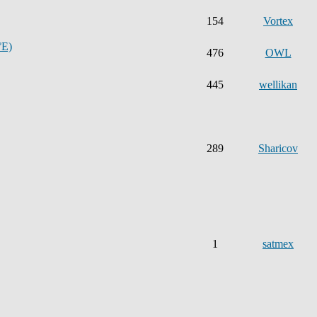
154
Vortex
°E)
476
OWL
445
wellikan
289
Sharicov
1
satmex