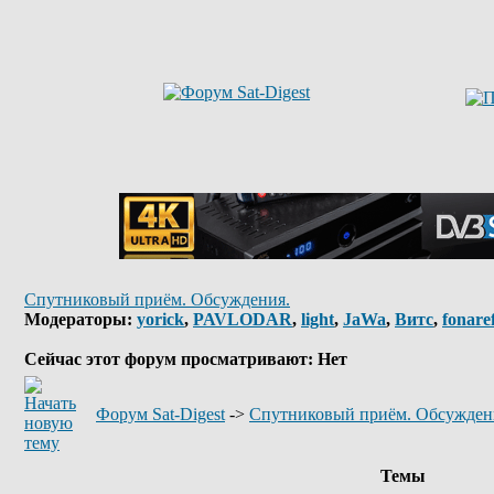
Спутниковый приём. Обсуждения.
Модераторы:
yorick
,
PAVLODAR
,
light
,
JaWa
,
Витс
,
fonare
Сейчас этот форум просматривают: Нет
Форум Sat-Digest
->
Спутниковый приём. Обсужден
Темы