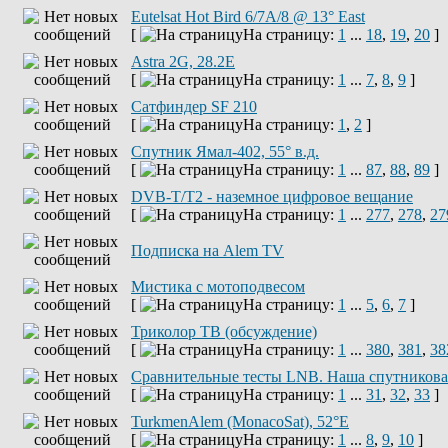
Eutelsat Hot Bird 6/7A/8 @ 13° East
[
На страницу:
1
...
18
,
19
,
20
]
Astra 2G, 28.2E
[
На страницу:
1
...
7
,
8
,
9
]
Сатфиндер SF 210
[
На страницу:
1
,
2
]
Спутник Ямал-402, 55° в.д.
[
На страницу:
1
...
87
,
88
,
89
]
DVB-T/T2 - наземное цифровое вещание
[
На страницу:
1
...
277
,
278
,
27
Подписка на Alem TV
Мистика с мотоподвесом
[
На страницу:
1
...
5
,
6
,
7
]
Триколор ТВ (обсуждение)
[
На страницу:
1
...
380
,
381
,
38
Сравнительные тесты LNB. Наша спутниковая
[
На страницу:
1
...
31
,
32
,
33
]
TurkmenAlem (MonacoSat), 52°E
[
На страницу:
1
...
8
,
9
,
10
]