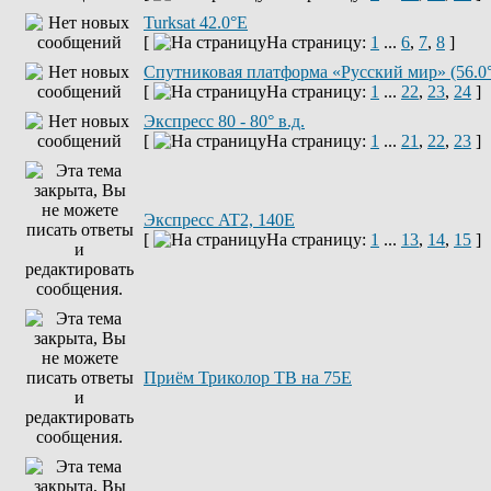
Turksat 42.0°E
[
На страницу:
1
...
6
,
7
,
8
]
Спутниковая платформа «Русский мир» (56.0
[
На страницу:
1
...
22
,
23
,
24
]
Экспресс 80 - 80° в.д.
[
На страницу:
1
...
21
,
22
,
23
]
Экспресс AT2, 140E
[
На страницу:
1
...
13
,
14
,
15
]
Приём Триколор ТВ на 75Е