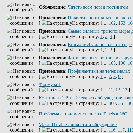
Объявление:
Читать всем перед постингом!
Прилеплена:
Новости спортивных каналов и
[
На страницу:
1
...
162
,
163
,
16
Прилеплена:
Самые сильные транспондеры д
[
На страницу:
1
,
2
,
3
]
Прилеплена:
Внимание! Солнечная интерфе
[
На страницу:
1
,
2
,
3
]
Прилеплена:
Фото антенн участников форум
[
На страницу:
1
...
105
,
106
,
10
Прилеплена:
Профилактики на телеканалах
[
На страницу:
1
...
7
,
8
,
9
]
Формула-1
[
На страницу:
1
...
11
,
12
,
13
]
Континент ТВ и Телекарта - обсуждение паке
[
На страницу:
1
...
360
,
361
,
36
Проблема с приемом сигнала с Eutelsat 36C
Viasat Ukraine - новости и обсуждение
[
На страницу:
1
...
116
,
117
,
11