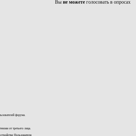
Вы
не можете
голосовать в опросах
льзователей форума.
ензии от третьего лица.
устройстве Пользователя