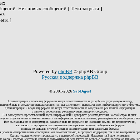
Нет новых сообщений [ Тема закрыта ]
Powered by
phpBB
© phpBB Group
Русская поддержка phpBB
© 2001-2026
Sat-Digest
Администрация и владелец форума не несут ответственности за ущерб или упущенную выгоду,
причинённые в результате использования или невозможности использования информации с этого форума.
Администрация и владелец форума не несут ответственности за содержание рекламной информации,
а также за содержание рекламируемых интернет-ресурсов.
Вы пользуетесь представленной здесь информацией и доверяете рекламодателям на свой страх и риск!
аделец форума не несут ответственности за информацию и высказывания, размещённые в сообщениях по
Все высказывания и информация, размещённые на форуме и не имеющие ссылки на первоисточник,
выражают точку зрения исключительно автора конкретного сообщения на форуме
и никак не связаны с точкой зрения администрации или владельца форума.
я удалять оскорбительные сообщения как самостоятельно, в процессе модерации, так и по конкретной прет
Однако удаление может происходить с некоторой задержкой. Надеемся на Ваше понимание.
ия сайта и форума некоторые даннные автоматически передаются на сервер с помощью установленного на 