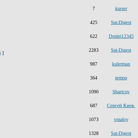
7
kurser
425
Sat-Digest
622
Dmitri12345
2283
Sat-Digest
5
]
987
kulerman
364
tempo
1090
Sharicov
687
Сергей Киев.
1073
vmaloy
1328
Sat-Digest