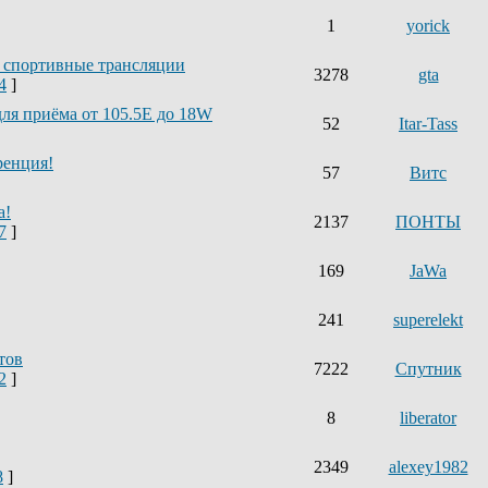
1
yorick
 спортивные трансляции
3278
gta
4
]
ля приёма от 105.5Е до 18W
52
Itar-Tass
ренция!
57
Витс
а!
2137
ПОНТЫ
7
]
169
JaWa
241
superelekt
тов
7222
Спутник
2
]
8
liberator
2349
alexey1982
8
]