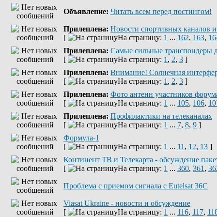
Объявление:
Читать всем перед постингом!
Прилеплена:
Новости спортивных каналов и
[
На страницу:
1
...
162
,
163
,
16
Прилеплена:
Самые сильные транспондеры д
[
На страницу:
1
,
2
,
3
]
Прилеплена:
Внимание! Солнечная интерфе
[
На страницу:
1
,
2
,
3
]
Прилеплена:
Фото антенн участников форум
[
На страницу:
1
...
105
,
106
,
10
Прилеплена:
Профилактики на телеканалах
[
На страницу:
1
...
7
,
8
,
9
]
Формула-1
[
На страницу:
1
...
11
,
12
,
13
]
Континент ТВ и Телекарта - обсуждение паке
[
На страницу:
1
...
360
,
361
,
36
Проблема с приемом сигнала с Eutelsat 36C
Viasat Ukraine - новости и обсуждение
[
На страницу:
1
...
116
,
117
,
11