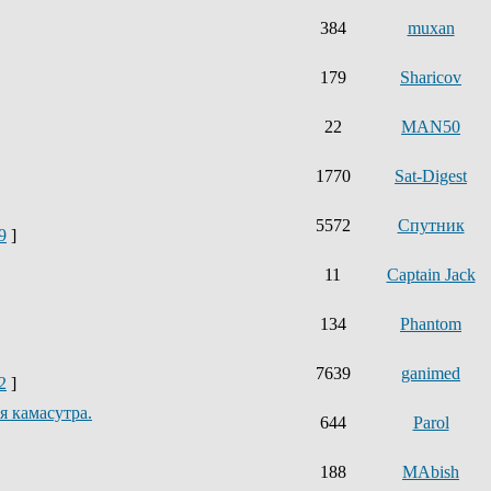
384
muxan
179
Sharicov
22
MAN50
1770
Sat-Digest
5572
Спутник
9
]
11
Captain Jack
134
Phantom
7639
ganimed
2
]
 камасутра.
644
Parol
188
MAbish