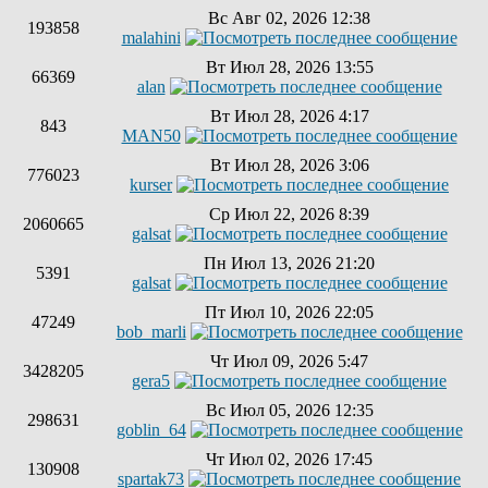
Вс Авг 02, 2026 12:38
193858
malahini
Вт Июл 28, 2026 13:55
66369
alan
Вт Июл 28, 2026 4:17
843
MAN50
Вт Июл 28, 2026 3:06
776023
kurser
Ср Июл 22, 2026 8:39
2060665
galsat
Пн Июл 13, 2026 21:20
5391
galsat
Пт Июл 10, 2026 22:05
47249
bob_marli
Чт Июл 09, 2026 5:47
3428205
gera5
Вс Июл 05, 2026 12:35
298631
goblin_64
Чт Июл 02, 2026 17:45
130908
spartak73