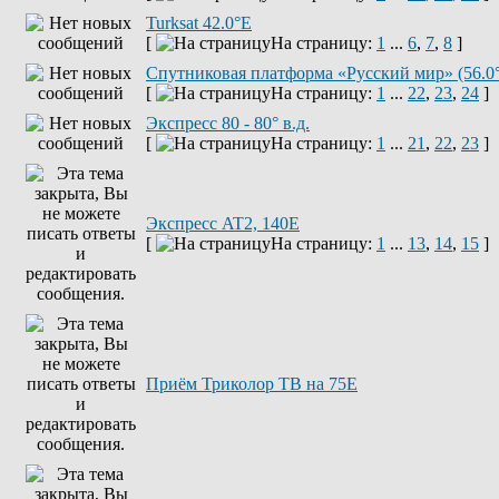
Turksat 42.0°E
[
На страницу:
1
...
6
,
7
,
8
]
Спутниковая платформа «Русский мир» (56.0
[
На страницу:
1
...
22
,
23
,
24
]
Экспресс 80 - 80° в.д.
[
На страницу:
1
...
21
,
22
,
23
]
Экспресс AT2, 140E
[
На страницу:
1
...
13
,
14
,
15
]
Приём Триколор ТВ на 75Е