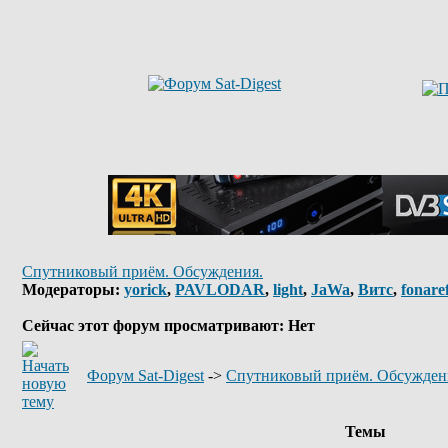
Спутниковый приём. Обсуждения.
Модераторы:
yorick
,
PAVLODAR
,
light
,
JaWa
,
Витс
,
fonare
Сейчас этот форум просматривают: Нет
Форум Sat-Digest
->
Спутниковый приём. Обсужден
Темы