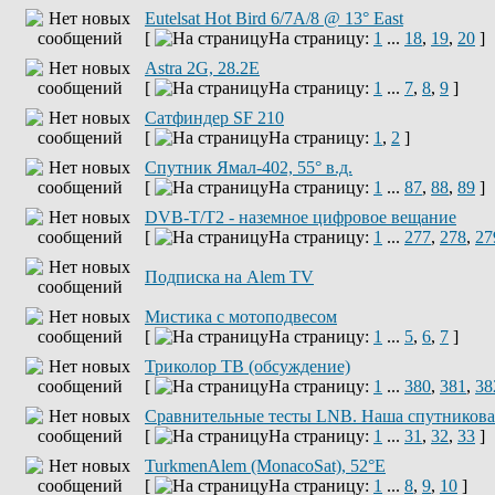
Eutelsat Hot Bird 6/7A/8 @ 13° East
[
На страницу:
1
...
18
,
19
,
20
]
Astra 2G, 28.2E
[
На страницу:
1
...
7
,
8
,
9
]
Сатфиндер SF 210
[
На страницу:
1
,
2
]
Спутник Ямал-402, 55° в.д.
[
На страницу:
1
...
87
,
88
,
89
]
DVB-T/T2 - наземное цифровое вещание
[
На страницу:
1
...
277
,
278
,
27
Подписка на Alem TV
Мистика с мотоподвесом
[
На страницу:
1
...
5
,
6
,
7
]
Триколор ТВ (обсуждение)
[
На страницу:
1
...
380
,
381
,
38
Сравнительные тесты LNB. Наша спутниковая
[
На страницу:
1
...
31
,
32
,
33
]
TurkmenAlem (MonacoSat), 52°E
[
На страницу:
1
...
8
,
9
,
10
]