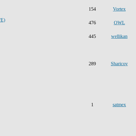
154
Vortex
°E)
476
OWL
445
wellikan
289
Sharicov
1
satmex