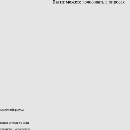
Вы
не можете
голосовать в опросах
льзователей форума.
ензии от третьего лица.
устройстве Пользователя