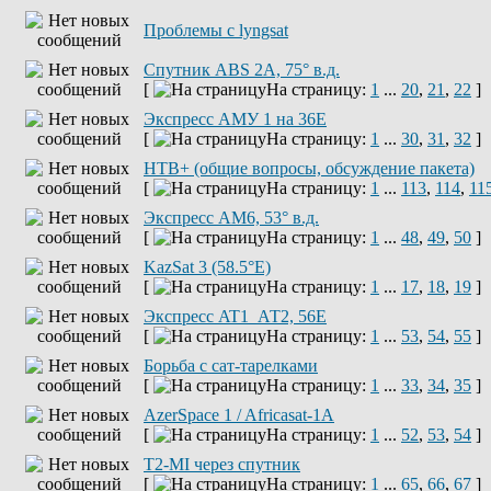
Проблемы с lyngsat
Спутник ABS 2A, 75° в.д.
[
На страницу:
1
...
20
,
21
,
22
]
Экспресс АМУ 1 на 36Е
[
На страницу:
1
...
30
,
31
,
32
]
НТВ+ (общие вопросы, обсуждение пакета)
[
На страницу:
1
...
113
,
114
,
11
Экспресс AM6, 53° в.д.
[
На страницу:
1
...
48
,
49
,
50
]
KazSat 3 (58.5°E)
[
На страницу:
1
...
17
,
18
,
19
]
Экспресс AT1_АТ2, 56E
[
На страницу:
1
...
53
,
54
,
55
]
Борьба с сат-тарелками
[
На страницу:
1
...
33
,
34
,
35
]
AzerSpace 1 / Africasat-1A
[
На страницу:
1
...
52
,
53
,
54
]
T2-MI через спутник
[
На страницу:
1
...
65
,
66
,
67
]