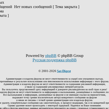
Нет новых сообщений [ Тема закрыта ]
Powered by
phpBB
© phpBB Group
Русская поддержка phpBB
© 2001-2026
Sat-Digest
Администрация и владелец форума не несут ответственности за ущерб или упущенную выгоду,
причинённые в результате использования или невозможности использования информации с этого форума.
Администрация и владелец форума не несут ответственности за содержание рекламной информации,
а также за содержание рекламируемых интернет-ресурсов.
Вы пользуетесь представленной здесь информацией и доверяете рекламодателям на свой страх и риск!
аделец форума не несут ответственности за информацию и высказывания, размещённые в сообщениях по
Все высказывания и информация, размещённые на форуме и не имеющие ссылки на первоисточник,
выражают точку зрения исключительно автора конкретного сообщения на форуме
и никак не связаны с точкой зрения администрации или владельца форума.
я удалять оскорбительные сообщения как самостоятельно, в процессе модерации, так и по конкретной прет
Однако удаление может происходить с некоторой задержкой. Надеемся на Ваше понимание.
ия сайта и форума некоторые даннные автоматически передаются на сервер с помощью установленного на 