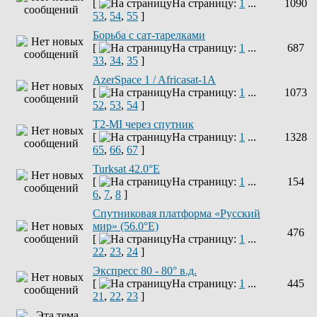
[
На страницу:
1
...
1090
53
,
54
,
55
]
Борьба с сат-тарелками
[
На страницу:
1
...
687
33
,
34
,
35
]
AzerSpace 1 / Africasat-1A
[
На страницу:
1
...
1073
52
,
53
,
54
]
T2-MI через спутник
[
На страницу:
1
...
1328
65
,
66
,
67
]
Turksat 42.0°E
[
На страницу:
1
...
154
6
,
7
,
8
]
Спутниковая платформа «Русский
мир» (56.0°E)
476
[
На страницу:
1
...
22
,
23
,
24
]
Экспресс 80 - 80° в.д.
[
На страницу:
1
...
445
21
,
22
,
23
]