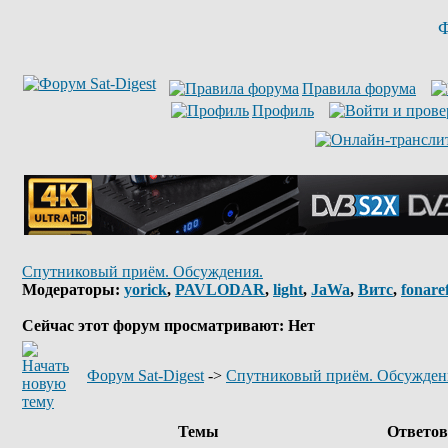
Ф
Правила форума
Профиль
Спутниковый приём. Обсуждения.
Модераторы:
yorick
,
PAVLODAR
,
light
,
JaWa
,
Витс
,
fonare
Сейчас этот форум просматривают: Нет
Форум Sat-Digest
->
Спутниковый приём. Обсужден
Темы
Ответо