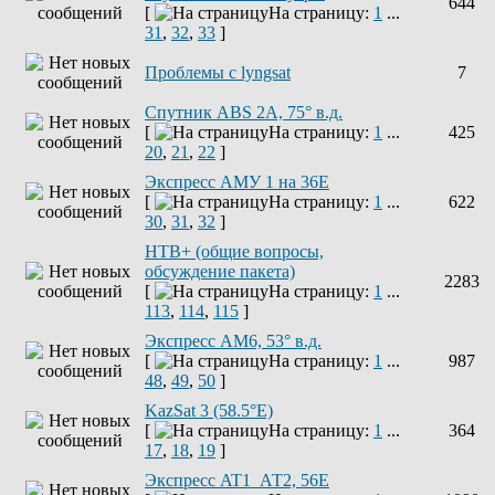
644
[
На страницу:
1
...
31
,
32
,
33
]
Проблемы с lyngsat
7
Спутник ABS 2A, 75° в.д.
[
На страницу:
1
...
425
20
,
21
,
22
]
Экспресс АМУ 1 на 36Е
[
На страницу:
1
...
622
30
,
31
,
32
]
НТВ+ (общие вопросы,
обсуждение пакета)
2283
[
На страницу:
1
...
113
,
114
,
115
]
Экспресс AM6, 53° в.д.
[
На страницу:
1
...
987
48
,
49
,
50
]
KazSat 3 (58.5°E)
[
На страницу:
1
...
364
17
,
18
,
19
]
Экспресс AT1_АТ2, 56E