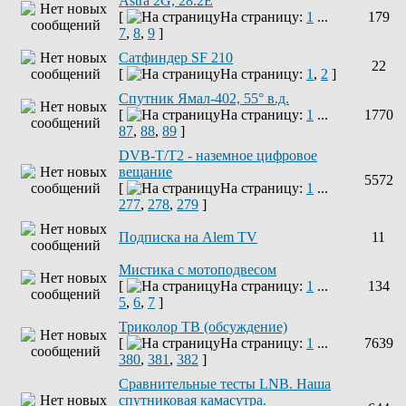
Astra 2G, 28.2E
[
На страницу:
1
...
179
7
,
8
,
9
]
Сатфиндер SF 210
22
[
На страницу:
1
,
2
]
Спутник Ямал-402, 55° в.д.
[
На страницу:
1
...
1770
87
,
88
,
89
]
DVB-T/T2 - наземное цифровое
вещание
5572
[
На страницу:
1
...
277
,
278
,
279
]
Подписка на Alem TV
11
Мистика с мотоподвесом
[
На страницу:
1
...
134
5
,
6
,
7
]
Триколор ТВ (обсуждение)
[
На страницу:
1
...
7639
380
,
381
,
382
]
Сравнительные тесты LNB. Наша
спутниковая камасутра.