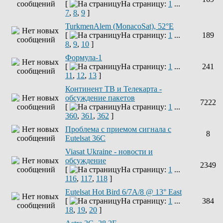
[
На страницу:
1
...
7
,
8
,
9
]
TurkmenAlem (MonacoSat), 52°E
[
На страницу:
1
...
189
8
,
9
,
10
]
Формула-1
[
На страницу:
1
...
241
11
,
12
,
13
]
Континент ТВ и Телекарта -
обсуждение пакетов
7222
[
На страницу:
1
...
360
,
361
,
362
]
Проблема с приемом сигнала с
8
Eutelsat 36C
Viasat Ukraine - новости и
обсуждение
2349
[
На страницу:
1
...
116
,
117
,
118
]
Eutelsat Hot Bird 6/7A/8 @ 13° East
[
На страницу:
1
...
384
18
,
19
,
20
]