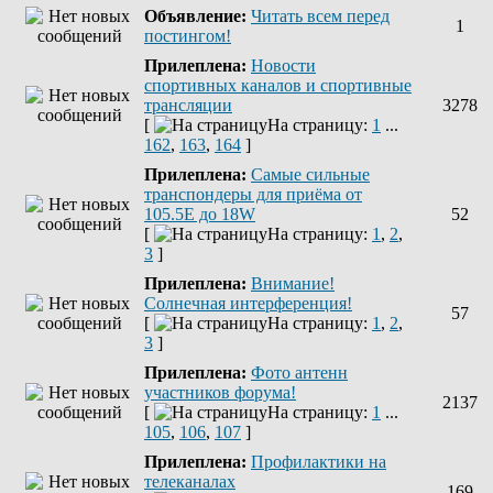
Объявление:
Читать всем перед
1
постингом!
Прилеплена:
Новости
спортивных каналов и спортивные
трансляции
3278
[
На страницу:
1
...
162
,
163
,
164
]
Прилеплена:
Самые сильные
транспондеры для приёма от
105.5Е до 18W
52
[
На страницу:
1
,
2
,
3
]
Прилеплена:
Внимание!
Солнечная интерференция!
57
[
На страницу:
1
,
2
,
3
]
Прилеплена:
Фото антенн
участников форума!
2137
[
На страницу:
1
...
105
,
106
,
107
]
Прилеплена:
Профилактики на
телеканалах
169