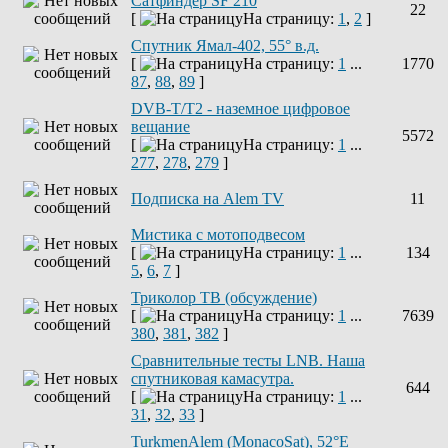
Сатфиндер SF 210
22
[
На страницу:
1
,
2
]
Спутник Ямал-402, 55° в.д.
[
На страницу:
1
...
1770
87
,
88
,
89
]
DVB-T/T2 - наземное цифровое
вещание
5572
[
На страницу:
1
...
277
,
278
,
279
]
Подписка на Alem TV
11
Мистика с мотоподвесом
[
На страницу:
1
...
134
5
,
6
,
7
]
Триколор ТВ (обсуждение)
[
На страницу:
1
...
7639
380
,
381
,
382
]
Сравнительные тесты LNB. Наша
спутниковая камасутра.
644
[
На страницу:
1
...
31
,
32
,
33
]
TurkmenAlem (MonacoSat), 52°E