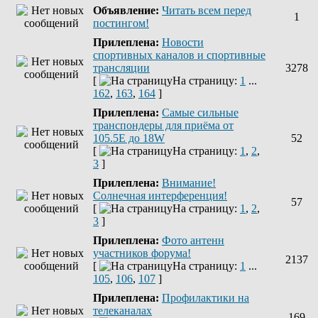
Объявление:
Читать всем перед
1
постингом!
Прилеплена:
Новости
спортивных каналов и спортивные
трансляции
3278
[
На страницу:
1
...
162
,
163
,
164
]
Прилеплена:
Самые сильные
транспондеры для приёма от
105.5Е до 18W
52
[
На страницу:
1
,
2
,
3
]
Прилеплена:
Внимание!
Солнечная интерференция!
57
[
На страницу:
1
,
2
,
3
]
Прилеплена:
Фото антенн
участников форума!
2137
[
На страницу:
1
...
105
,
106
,
107
]
Прилеплена:
Профилактики на
телеканалах
169