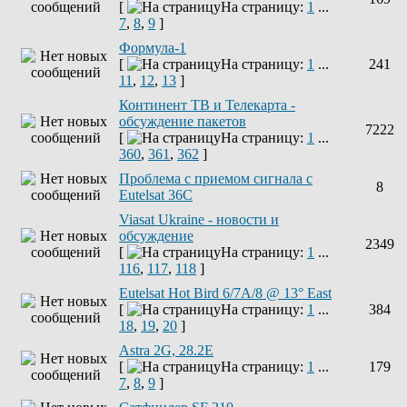
[
На страницу:
1
...
7
,
8
,
9
]
Формула-1
[
На страницу:
1
...
241
11
,
12
,
13
]
Континент ТВ и Телекарта -
обсуждение пакетов
7222
[
На страницу:
1
...
360
,
361
,
362
]
Проблема с приемом сигнала с
8
Eutelsat 36C
Viasat Ukraine - новости и
обсуждение
2349
[
На страницу:
1
...
116
,
117
,
118
]
Eutelsat Hot Bird 6/7A/8 @ 13° East
[
На страницу:
1
...
384
18
,
19
,
20
]
Astra 2G, 28.2E
[
На страницу:
1
...
179
7
,
8
,
9
]