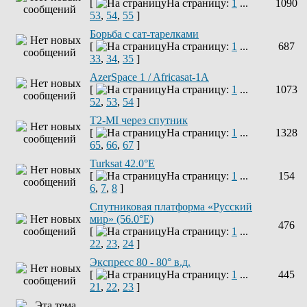
[
На страницу:
1
...
1090
53
,
54
,
55
]
Борьба с сат-тарелками
[
На страницу:
1
...
687
33
,
34
,
35
]
AzerSpace 1 / Africasat-1A
[
На страницу:
1
...
1073
52
,
53
,
54
]
T2-MI через спутник
[
На страницу:
1
...
1328
65
,
66
,
67
]
Turksat 42.0°E
[
На страницу:
1
...
154
6
,
7
,
8
]
Спутниковая платформа «Русский
мир» (56.0°E)
476
[
На страницу:
1
...
22
,
23
,
24
]
Экспресс 80 - 80° в.д.
[
На страницу:
1
...
445
21
,
22
,
23
]