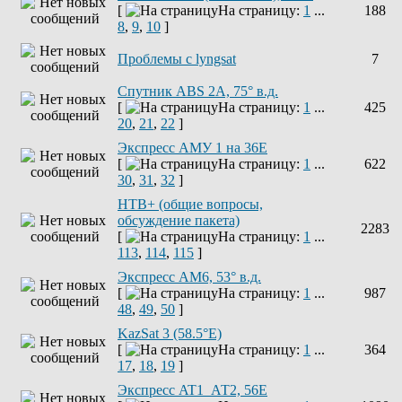
[
На страницу:
1
...
188
8
,
9
,
10
]
Проблемы с lyngsat
7
Спутник ABS 2A, 75° в.д.
[
На страницу:
1
...
425
20
,
21
,
22
]
Экспресс АМУ 1 на 36Е
[
На страницу:
1
...
622
30
,
31
,
32
]
НТВ+ (общие вопросы,
обсуждение пакета)
2283
[
На страницу:
1
...
113
,
114
,
115
]
Экспресс AM6, 53° в.д.
[
На страницу:
1
...
987
48
,
49
,
50
]
KazSat 3 (58.5°E)
[
На страницу:
1
...
364
17
,
18
,
19
]
Экспресс AT1_АТ2, 56E