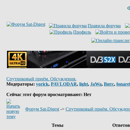
Ф
Правила форума
Профиль
Спутниковый приём. Обсуждения.
Модераторы:
yorick
,
PAVLODAR
,
light
,
JaWa
,
Витс
,
fonare
Сейчас этот форум просматривают: Нет
Форум Sat-Digest
->
Спутниковый приём. Обсужден
Темы
Ответо