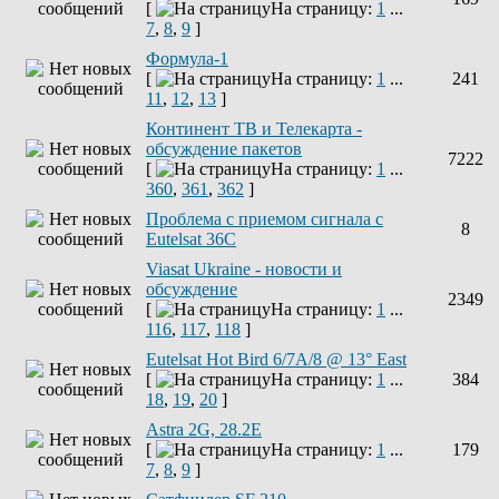
[
На страницу:
1
...
7
,
8
,
9
]
Формула-1
[
На страницу:
1
...
241
11
,
12
,
13
]
Континент ТВ и Телекарта -
обсуждение пакетов
7222
[
На страницу:
1
...
360
,
361
,
362
]
Проблема с приемом сигнала с
8
Eutelsat 36C
Viasat Ukraine - новости и
обсуждение
2349
[
На страницу:
1
...
116
,
117
,
118
]
Eutelsat Hot Bird 6/7A/8 @ 13° East
[
На страницу:
1
...
384
18
,
19
,
20
]
Astra 2G, 28.2E
[
На страницу:
1
...
179
7
,
8
,
9
]