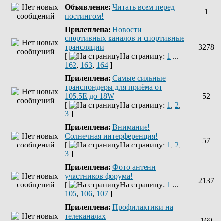
Объявление:
Читать всем перед
1
постингом!
Прилеплена:
Новости
спортивных каналов и спортивные
трансляции
3278
[
На страницу:
1
...
162
,
163
,
164
]
Прилеплена:
Самые сильные
транспондеры для приёма от
105.5Е до 18W
52
[
На страницу:
1
,
2
,
3
]
Прилеплена:
Внимание!
Солнечная интерференция!
57
[
На страницу:
1
,
2
,
3
]
Прилеплена:
Фото антенн
участников форума!
2137
[
На страницу:
1
...
105
,
106
,
107
]
Прилеплена:
Профилактики на
телеканалах
169