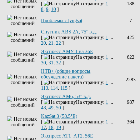
[
На страницу:
1
...
188
8
,
9
,
10
]
Проблемы с lyngsat
7
Спутник ABS 2A, 75° в.д.
[
На страницу:
1
...
425
20
,
21
,
22
]
Экспресс АМУ 1 на 36Е
[
На страницу:
1
...
622
30
,
31
,
32
]
НТВ+ (общие вопросы,
обсуждение пакета)
2283
[
На страницу:
1
...
113
,
114
,
115
]
Экспресс AM6, 53° в.д.
[
На страницу:
1
...
987
48
,
49
,
50
]
KazSat 3 (58.5°E)
[
На страницу:
1
...
364
17
,
18
,
19
]
Экспресс AT1_АТ2, 56E