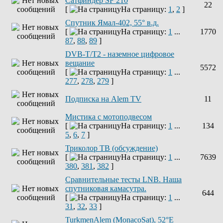
Сатфиндер SF 210
22
[
На страницу:
1
,
2
]
Спутник Ямал-402, 55° в.д.
[
На страницу:
1
...
1770
87
,
88
,
89
]
DVB-T/T2 - наземное цифровое
вещание
5572
[
На страницу:
1
...
277
,
278
,
279
]
Подписка на Alem TV
11
Мистика с мотоподвесом
[
На страницу:
1
...
134
5
,
6
,
7
]
Триколор ТВ (обсуждение)
[
На страницу:
1
...
7639
380
,
381
,
382
]
Сравнительные тесты LNB. Наша
спутниковая камасутра.
644
[
На страницу:
1
...
31
,
32
,
33
]
TurkmenAlem (MonacoSat), 52°E