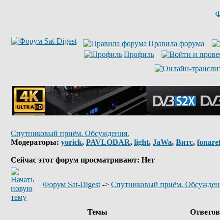
Ф
Правила форума
Профиль
Спутниковый приём. Обсуждения.
Модераторы:
yorick
,
PAVLODAR
,
light
,
JaWa
,
Витс
,
fonare
Сейчас этот форум просматривают: Нет
Форум Sat-Digest
->
Спутниковый приём. Обсужден
Темы
Ответо