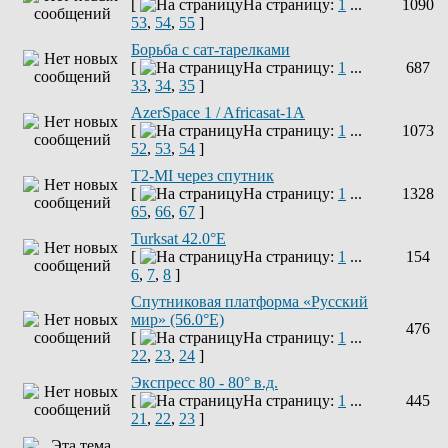
[
На страницу:
1
...
1090
53
,
54
,
55
]
Борьба с сат-тарелками
[
На страницу:
1
...
687
33
,
34
,
35
]
AzerSpace 1 / Africasat-1A
[
На страницу:
1
...
1073
52
,
53
,
54
]
T2-MI через спутник
[
На страницу:
1
...
1328
65
,
66
,
67
]
Turksat 42.0°E
[
На страницу:
1
...
154
6
,
7
,
8
]
Спутниковая платформа «Русский
мир» (56.0°E)
476
[
На страницу:
1
...
22
,
23
,
24
]
Экспресс 80 - 80° в.д.
[
На страницу:
1
...
445
21
,
22
,
23
]