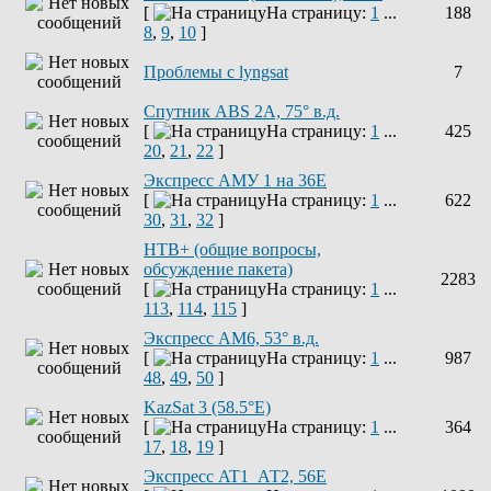
[
На страницу:
1
...
188
8
,
9
,
10
]
Проблемы с lyngsat
7
Спутник ABS 2A, 75° в.д.
[
На страницу:
1
...
425
20
,
21
,
22
]
Экспресс АМУ 1 на 36Е
[
На страницу:
1
...
622
30
,
31
,
32
]
НТВ+ (общие вопросы,
обсуждение пакета)
2283
[
На страницу:
1
...
113
,
114
,
115
]
Экспресс AM6, 53° в.д.
[
На страницу:
1
...
987
48
,
49
,
50
]
KazSat 3 (58.5°E)
[
На страницу:
1
...
364
17
,
18
,
19
]
Экспресс AT1_АТ2, 56E