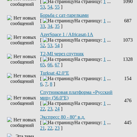
[
На страницу:
1
...
1090
53
,
54
,
55
]
Борьба с сат-тарелками
[
На страницу:
1
...
687
33
,
34
,
35
]
AzerSpace 1 / Africasat-1A
[
На страницу:
1
...
1073
52
,
53
,
54
]
T2-MI через спутник
[
На страницу:
1
...
1328
65
,
66
,
67
]
Turksat 42.0°E
[
На страницу:
1
...
154
6
,
7
,
8
]
Спутниковая платформа «Русский
мир» (56.0°E)
476
[
На страницу:
1
...
22
,
23
,
24
]
Экспресс 80 - 80° в.д.
[
На страницу:
1
...
445
21
,
22
,
23
]