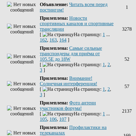
Объявление:
Читать всем перед
1
постингом!
Прилеплена:
Новости
спортивных каналов и спортивные
трансляции
3278
[
На страницу:
1
...
162
,
163
,
164
]
Прилеплена:
Самые сильные
транспондеры для приёма от
105.5Е до 18W
52
[
На страницу:
1
,
2
,
3
]
Прилеплена:
Внимание!
Солнечная интерференция!
57
[
На страницу:
1
,
2
,
3
]
Прилеплена:
Фото антенн
участников форума!
2137
[
На страницу:
1
...
105
,
106
,
107
]
Прилеплена:
Профилактики на
телеканалах
169