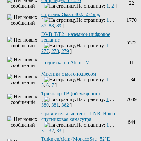
Сатфиндер SF 210
22
[
На страницу:
1
,
2
]
Спутник Ямал-402, 55° в.д.
[
На страницу:
1
...
1770
87
,
88
,
89
]
DVB-T/T2 - наземное цифровое
вещание
5572
[
На страницу:
1
...
277
,
278
,
279
]
Подписка на Alem TV
11
Мистика с мотоподвесом
[
На страницу:
1
...
134
5
,
6
,
7
]
Триколор ТВ (обсуждение)
[
На страницу:
1
...
7639
380
,
381
,
382
]
Сравнительные тесты LNB. Наша
спутниковая камасутра.
644
[
На страницу:
1
...
31
,
32
,
33
]
TurkmenAlem (MonacoSat), 52°E