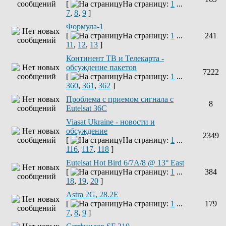
[
На страницу:
1
...
7
,
8
,
9
]
Формула-1
[
На страницу:
1
...
241
11
,
12
,
13
]
Континент ТВ и Телекарта -
обсуждение пакетов
7222
[
На страницу:
1
...
360
,
361
,
362
]
Проблема с приемом сигнала с
8
Eutelsat 36C
Viasat Ukraine - новости и
обсуждение
2349
[
На страницу:
1
...
116
,
117
,
118
]
Eutelsat Hot Bird 6/7A/8 @ 13° East
[
На страницу:
1
...
384
18
,
19
,
20
]
Astra 2G, 28.2E
[
На страницу:
1
...
179
7
,
8
,
9
]