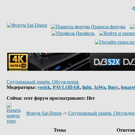
Ф
Правила форума
Профиль
Спутниковый приём. Обсуждения.
Модераторы:
yorick
,
PAVLODAR
,
light
,
JaWa
,
Витс
,
fonare
Сейчас этот форум просматривают: Нет
Форум Sat-Digest
->
Спутниковый приём. Обсужден
Темы
Ответо