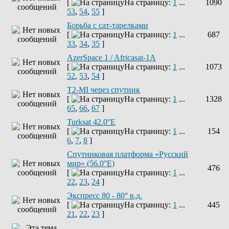
[
На страницу:
1
...
1090
53
,
54
,
55
]
Борьба с сат-тарелками
[
На страницу:
1
...
687
33
,
34
,
35
]
AzerSpace 1 / Africasat-1A
[
На страницу:
1
...
1073
52
,
53
,
54
]
T2-MI через спутник
[
На страницу:
1
...
1328
65
,
66
,
67
]
Turksat 42.0°E
[
На страницу:
1
...
154
6
,
7
,
8
]
Спутниковая платформа «Русский
мир» (56.0°E)
476
[
На страницу:
1
...
22
,
23
,
24
]
Экспресс 80 - 80° в.д.
[
На страницу:
1
...
445
21
,
22
,
23
]