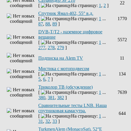
Сатфиндер SF 210
22
[
На страницу:
1
,
2
]
Спутник Ямал-402, 55° в.д.
[
На страницу:
1
...
1770
87
,
88
,
89
]
DVB-T/T2 - наземное цифровое
вещание
5572
[
На страницу:
1
...
277
,
278
,
279
]
Подписка на Alem TV
11
Мистика с мотоподвесом
[
На страницу:
1
...
134
5
,
6
,
7
]
Триколор ТВ (обсуждение)
[
На страницу:
1
...
7639
380
,
381
,
382
]
Сравнительные тесты LNB. Наша
спутниковая камасутра.
644
[
На страницу:
1
...
31
,
32
,
33
]
TurkmenAlem (MonacoSat), 52°E