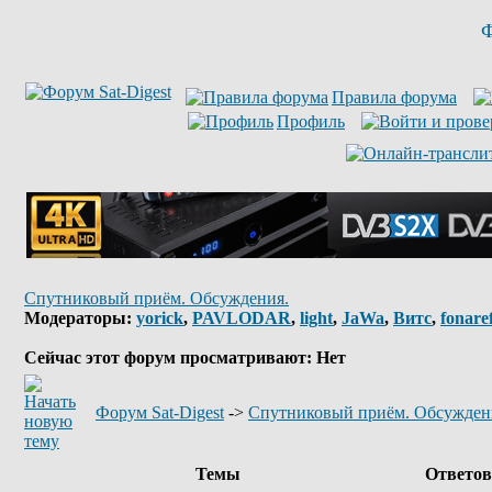
Ф
Правила форума
Профиль
Спутниковый приём. Обсуждения.
Модераторы:
yorick
,
PAVLODAR
,
light
,
JaWa
,
Витс
,
fonare
Сейчас этот форум просматривают: Нет
Форум Sat-Digest
->
Спутниковый приём. Обсужден
Темы
Ответо