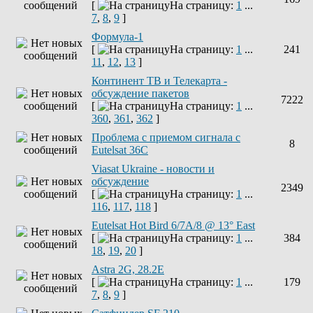
[
На страницу:
1
...
7
,
8
,
9
]
Формула-1
[
На страницу:
1
...
241
11
,
12
,
13
]
Континент ТВ и Телекарта -
обсуждение пакетов
7222
[
На страницу:
1
...
360
,
361
,
362
]
Проблема с приемом сигнала с
8
Eutelsat 36C
Viasat Ukraine - новости и
обсуждение
2349
[
На страницу:
1
...
116
,
117
,
118
]
Eutelsat Hot Bird 6/7A/8 @ 13° East
[
На страницу:
1
...
384
18
,
19
,
20
]
Astra 2G, 28.2E
[
На страницу:
1
...
179
7
,
8
,
9
]