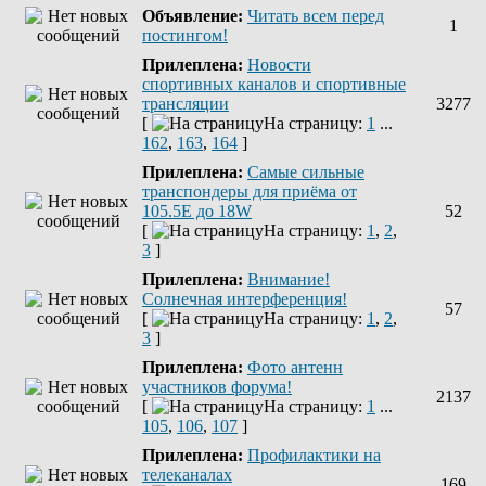
Объявление:
Читать всем перед
1
постингом!
Прилеплена:
Новости
спортивных каналов и спортивные
трансляции
3277
[
На страницу:
1
...
162
,
163
,
164
]
Прилеплена:
Самые сильные
транспондеры для приёма от
105.5Е до 18W
52
[
На страницу:
1
,
2
,
3
]
Прилеплена:
Внимание!
Солнечная интерференция!
57
[
На страницу:
1
,
2
,
3
]
Прилеплена:
Фото антенн
участников форума!
2137
[
На страницу:
1
...
105
,
106
,
107
]
Прилеплена:
Профилактики на
телеканалах
169