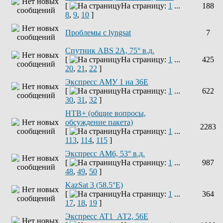
[
На страницу:
1
...
188
8
,
9
,
10
]
Проблемы с lyngsat
7
Спутник ABS 2A, 75° в.д.
[
На страницу:
1
...
425
20
,
21
,
22
]
Экспресс АМУ 1 на 36Е
[
На страницу:
1
...
622
30
,
31
,
32
]
НТВ+ (общие вопросы,
обсуждение пакета)
2283
[
На страницу:
1
...
113
,
114
,
115
]
Экспресс AM6, 53° в.д.
[
На страницу:
1
...
987
48
,
49
,
50
]
KazSat 3 (58.5°E)
[
На страницу:
1
...
364
17
,
18
,
19
]
Экспресс AT1_АТ2, 56E