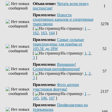
Объявление:
Читать всем перед
1
постингом!
Прилеплена:
Новости
спортивных каналов и спортивные
трансляции
3278
[
На страницу:
1
...
162
,
163
,
164
]
Прилеплена:
Самые сильные
транспондеры для приёма от
105.5Е до 18W
52
[
На страницу:
1
,
2
,
3
]
Прилеплена:
Внимание!
Солнечная интерференция!
57
[
На страницу:
1
,
2
,
3
]
Прилеплена:
Фото антенн
участников форума!
2137
[
На страницу:
1
...
105
,
106
,
107
]
Прилеплена:
Профилактики на
телеканалах
169