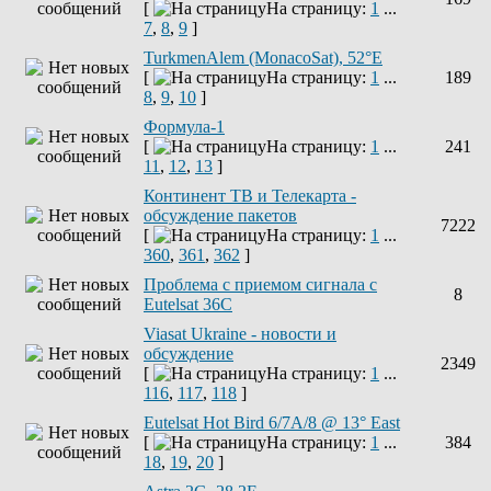
[
На страницу:
1
...
7
,
8
,
9
]
TurkmenAlem (MonacoSat), 52°E
[
На страницу:
1
...
189
8
,
9
,
10
]
Формула-1
[
На страницу:
1
...
241
11
,
12
,
13
]
Континент ТВ и Телекарта -
обсуждение пакетов
7222
[
На страницу:
1
...
360
,
361
,
362
]
Проблема с приемом сигнала с
8
Eutelsat 36C
Viasat Ukraine - новости и
обсуждение
2349
[
На страницу:
1
...
116
,
117
,
118
]
Eutelsat Hot Bird 6/7A/8 @ 13° East
[
На страницу:
1
...
384
18
,
19
,
20
]