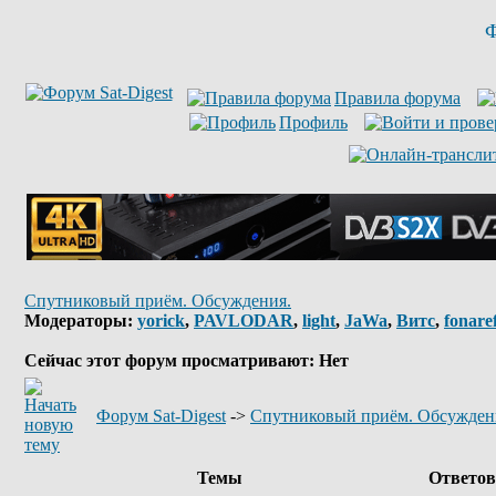
Ф
Правила форума
Профиль
Спутниковый приём. Обсуждения.
Модераторы:
yorick
,
PAVLODAR
,
light
,
JaWa
,
Витс
,
fonare
Сейчас этот форум просматривают: Нет
Форум Sat-Digest
->
Спутниковый приём. Обсужден
Темы
Ответо