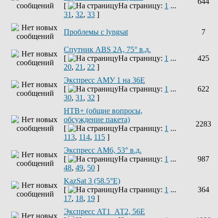
644
[
На страницу:
1
...
31
,
32
,
33
]
Проблемы с lyngsat
7
Спутник ABS 2A, 75° в.д.
[
На страницу:
1
...
425
20
,
21
,
22
]
Экспресс АМУ 1 на 36Е
[
На страницу:
1
...
622
30
,
31
,
32
]
НТВ+ (общие вопросы,
обсуждение пакета)
2283
[
На страницу:
1
...
113
,
114
,
115
]
Экспресс AM6, 53° в.д.
[
На страницу:
1
...
987
48
,
49
,
50
]
KazSat 3 (58.5°E)
[
На страницу:
1
...
364
17
,
18
,
19
]
Экспресс AT1_АТ2, 56E