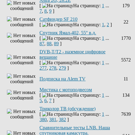
Astra 2G, 28.2E
[
На страницу:
1
...
179
7
,
8
,
9
]
Сатфиндер SF 210
22
[
На страницу:
1
,
2
]
Спутник Ямал-402, 55° в.д.
[
На страницу:
1
...
1770
87
,
88
,
89
]
DVB-T/T2 - наземное цифровое
вещание
5572
[
На страницу:
1
...
277
,
278
,
279
]
Подписка на Alem TV
11
Мистика с мотоподвесом
[
На страницу:
1
...
134
5
,
6
,
7
]
Триколор ТВ (обсуждение)
[
На страницу:
1
...
7639
380
,
381
,
382
]
Сравнительные тесты LNB. Наша
спутниковая камасутра.