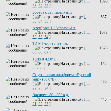
[
На страницу:
1
...
1090
53
,
54
,
55
]
Борьба с сат-тарелками
[
На страницу:
1
...
687
33
,
34
,
35
]
AzerSpace 1 / Africasat-1A
[
На страницу:
1
...
1073
52
,
53
,
54
]
T2-MI через спутник
[
На страницу:
1
...
1328
65
,
66
,
67
]
Turksat 42.0°E
[
На страницу:
1
...
154
6
,
7
,
8
]
Спутниковая платформа «Русский
мир» (56.0°E)
476
[
На страницу:
1
...
22
,
23
,
24
]
Экспресс 80 - 80° в.д.
[
На страницу:
1
...
445
21
,
22
,
23
]