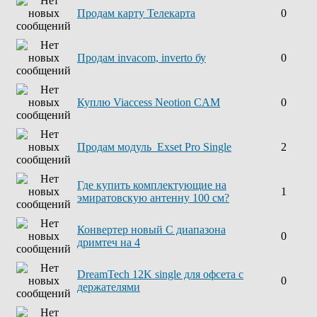
Продам карту Телекарта
0
Продам invacom, inverto бу
0
Куплю Viaccess Neotion CAM
0
Продам модуль Exset Pro Single
2
Где купить комплектующие на
1
эмиратовскую антенну 100 см?
Конвертер новый С диапазона
0
дримтеч на 4
DreamTech 12K single для офсета с
0
держателями