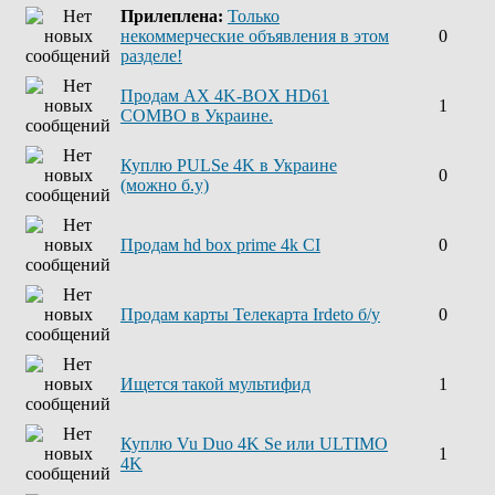
Прилеплена:
Только
некоммерческие объявления в этом
0
разделе!
Продам AX 4K-BOX HD61
1
COMBO в Украине.
Куплю PULSe 4K в Украине
0
(можно б.у)
Продам hd box prime 4k CI
0
Продам карты Телекарта Irdeto б/у
0
Ищется такой мультифид
1
Куплю Vu Duo 4K Se или ULTIMO
1
4K