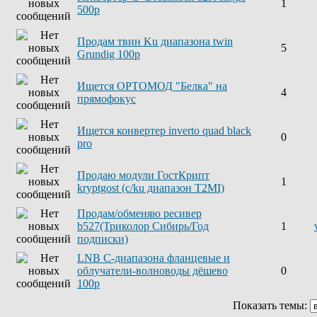
1
500р
Продам твин Ku диапазона twin
5
Grundig 100р
Ищется ОРТОМОД "Белка" на
4
прямофокус
Ищется конвертер inverto quad black
0
pro
Продаю модули ГостКрипт
1
kryptgost (с/ku диапазон T2MI)
Продам/обменяю ресивер
b527(Триколор Сибирь/Год
1
подписки)
LNB C-диапазона фланцевые и
облучатели-волноводы дёшево
0
100р
Показать темы: