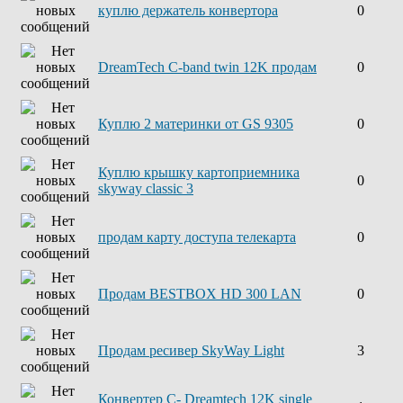
куплю держатель конвертора
0
DreamTech C-band twin 12K продам
0
Куплю 2 материнки от GS 9305
0
Куплю крышку картоприемника
0
skyway classic 3
продам карту доступа телекарта
0
Продам BESTBOX HD 300 LAN
0
Продам ресивер SkyWay Light
3
Конвертер С- Dreamtech 12K single