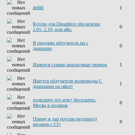
delllll
1
Куплю для Dreambox sim версии
0
2.01- 2.10, или а8р.
В продаже облучатель на с
0
диапазон
Ищются старые аналоговые тюнера
1
Ищутся облучатели волноводы С
1
диапазона на офсет
подключу отт-нтв+ бесплатно.
0
Месяц в подарок
Приму в дар (куплю недорого)
0
ресивер с CI+