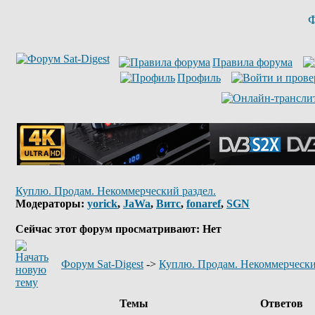
Ф
Правила форума
Профиль
Куплю. Продам. Некоммерческий раздел.
Модераторы:
yorick
,
JaWa
,
Витс
,
fonaref
,
SGN
Сейчас этот форум просматривают: Нет
Форум Sat-Digest
->
Куплю. Продам. Некоммерчески
Темы
Ответов